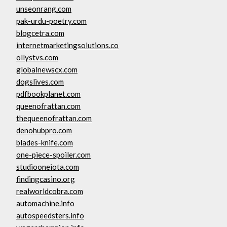
unseonrang.com
pak-urdu-poetry.com
blogcetra.com
internetmarketingsolutions.co
ollystvs.com
globalnewscx.com
dogslives.com
pdfbookplanet.com
queenofrattan.com
thequeenofrattan.com
denohubpro.com
blades-knife.com
one-piece-spoiler.com
studiooneiota.com
findingcasino.org
realworldcobra.com
automachine.info
autospeedsters.info