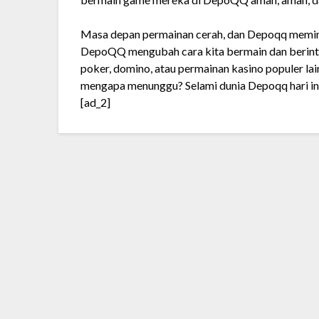
Masa depan permainan cerah, dan Depoqq memimp
DepoQQ mengubah cara kita bermain dan berint
poker, domino, atau permainan kasino populer la
mengapa menunggu? Selami dunia Depoqq hari ini 
[ad_2]