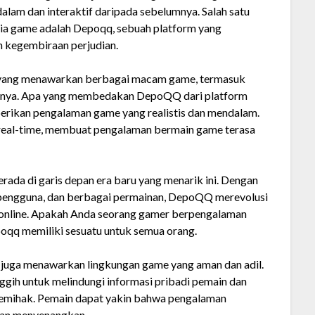
alam dan interaktif daripada sebelumnya. Salah satu
nia game adalah Depoqq, sebuah platform yang
 kegembiraan perjudian.
 yang menawarkan berbagai macam game, termasuk
ainnya. Apa yang membedakan DepoQQ dari platform
erikan pengalaman game yang realistis dan mendalam.
a real-time, membuat pengalaman bermain game terasa
rada di garis depan era baru yang menarik ini. Dengan
 pengguna, dan berbagai permainan, DepoQQ merevolusi
e online. Apakah Anda seorang gamer berpengalaman
oqq memiliki sesuatu untuk semua orang.
juga menawarkan lingkungan game yang aman dan adil.
ggih untuk melindungi informasi pribadi pemain dan
emihak. Pemain dapat yakin bahwa pengalaman
an menyenangkan.