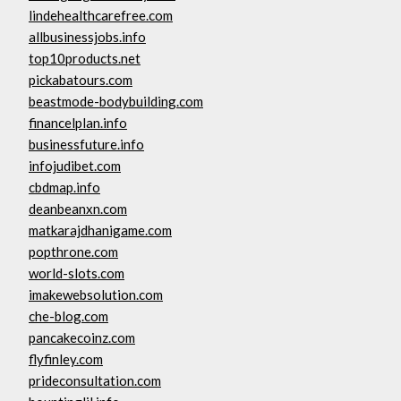
lindehealthcarefree.com
allbusinessjobs.info
top10products.net
pickabatours.com
beastmode-bodybuilding.com
financelplan.info
businessfuture.info
infojudibet.com
cbdmap.info
deanbeanxn.com
matkarajdhanigame.com
popthrone.com
world-slots.com
imakewebsolution.com
che-blog.com
pancakecoinz.com
flyfinley.com
prideconsultation.com