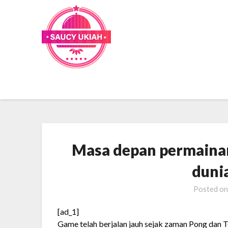
Skip
to
content
Masa depan permainan
duni
Posted o
[ad_1]
Game telah berjalan jauh sejak zaman Pong dan 