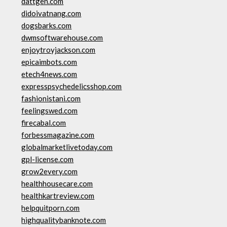
dattgen.com
didoivatnang.com
dogsbarks.com
dwmsoftwarehouse.com
enjoytroyjackson.com
epicaimbots.com
etech4news.com
expresspsychedelicsshop.com
fashionistani.com
feelingswed.com
firecabal.com
forbessmagazine.com
globalmarketlivetoday.com
gpl-license.com
grow2every.com
healthhousecare.com
healthkartreview.com
helpquitporn.com
highqualitybanknote.com