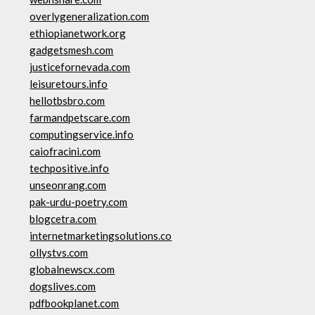
overlygeneralization.com
ethiopianetwork.org
gadgetsmesh.com
justicefornevada.com
leisuretours.info
hellotbsbro.com
farmandpetscare.com
computingservice.info
caiofracini.com
techpositive.info
unseonrang.com
pak-urdu-poetry.com
blogcetra.com
internetmarketingsolutions.co
ollystvs.com
globalnewscx.com
dogslives.com
pdfbookplanet.com