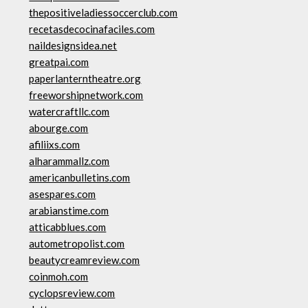
thepositiveladiessoccerclub.com
recetasdecocinafaciles.com
naildesignsidea.net
greatpai.com
paperlanterntheatre.org
freeworshipnetwork.com
watercraftllc.com
abourge.com
afiliixs.com
alharammallz.com
americanbulletins.com
asespares.com
arabianstime.com
atticabblues.com
autometropolist.com
beautycreamreview.com
coinmoh.com
cyclopsreview.com