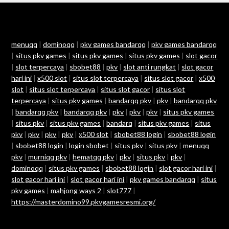
menuqq
|
dominoqq
|
pkv games bandarqq
|
pkv games bandarqq
|
situs pkv games
|
situs pkv games
|
situs pkv games
|
slot gacor
|
slot terpercaya
|
sbobet88
|
pkv
|
slot anti rungkat
|
slot gacor
hari ini
|
x500 slot
|
situs slot terpercaya
|
situs slot gacor
|
x500
slot
|
situs slot terpercaya
|
situs slot gacor
|
situs slot
terpercaya
|
situs pkv games
|
bandarqq pkv
|
pkv
|
bandarqq pkv
|
bandarqq pkv
|
bandarqq pkv
|
pkv
|
pkv
|
pkv
|
situs pkv games
|
situs pkv
|
situs pkv games
|
bandarq
|
situs pkv games
|
situs
pkv
|
pkv
|
pkv
|
pkv
|
x500 slot
|
sbobet88 login
|
sbobet88 login
|
sbobet88 login
|
login sbobet
|
situs pkv
|
situs pkv
|
menuqq
pkv
|
murniqq pkv
|
hematqq pkv
|
pkv
|
situs pkv
|
pkv
|
dominoqq
|
situs pkv games
|
sbobet88 login
|
slot gacor hari ini
|
slot gacor hari ini
|
slot gacor hari ini
|
pkv games bandarqq
|
situs
pkv games
|
mahjong ways 2
|
slot777
|
https://masterdomino99.pkvgamesresmi.org/