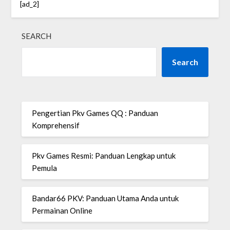
[ad_2]
SEARCH
Search
Pengertian Pkv Games QQ : Panduan
Komprehensif
Pkv Games Resmi: Panduan Lengkap untuk
Pemula
Bandar66 PKV: Panduan Utama Anda untuk
Permainan Online