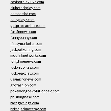
casinorelaxluxe.com
clubetechplay.com
domdombd.com
dailyplayz.com
getprocrackhere.com
fastinnews.com
fannybanny.com
ifinitymarketer.com
jackpotkoning.com
modlinknetworks.com
longtimenewz.com
luckysportss.com
luckpeakplay.com
usamicronews.com
grofashion.com
pokemongoevolutioncalc.com
phishingbase.com
racegamings.com
primejackpotstay.com