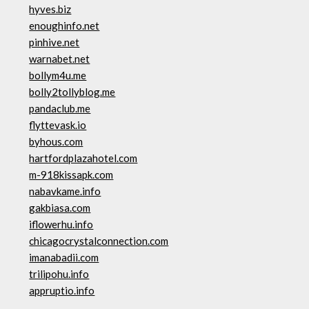
hyves.biz
enoughinfo.net
pinhive.net
warnabet.net
bollym4u.me
bolly2tollyblog.me
pandaclub.me
flyttevask.io
byhous.com
hartfordplazahotel.com
m-918kissapk.com
nabavkame.info
gakbiasa.com
iflowerhu.info
chicagocrystalconnection.com
imanabadii.com
trilipohu.info
appruptio.info