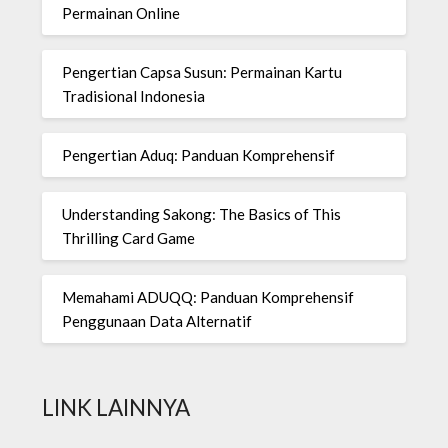
Permainan Online
Pengertian Capsa Susun: Permainan Kartu
Tradisional Indonesia
Pengertian Aduq: Panduan Komprehensif
Understanding Sakong: The Basics of This
Thrilling Card Game
Memahami ADUQQ: Panduan Komprehensif
Penggunaan Data Alternatif
LINK LAINNYA