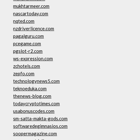
mukhtarmeer.com
nascartoday.com
nqted.com
nzdriverlicence.com
pagalguru.com
pcegame.com
pgslot-r2.com
ws-expression.com
zchotels.com
zepfo.com
technologynews5.com
teknoeduka.com
thenews-blog.com
todaycryptotimes.com
usabonuscodes.com
sm-satta-makta-gods.com
softwaredegimnasios.com
soopermagazine.com