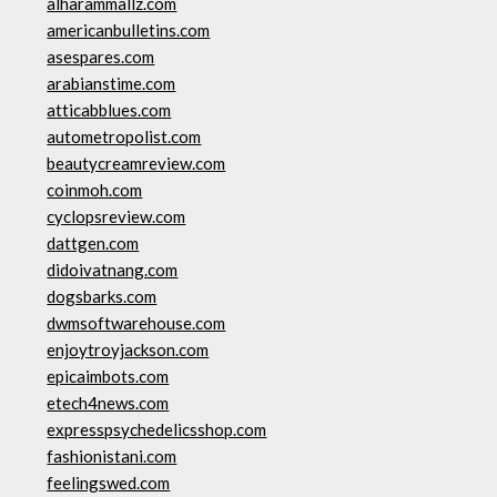
alharammallz.com
americanbulletins.com
asespares.com
arabianstime.com
atticabblues.com
autometropolist.com
beautycreamreview.com
coinmoh.com
cyclopsreview.com
dattgen.com
didoivatnang.com
dogsbarks.com
dwmsoftwarehouse.com
enjoytroyjackson.com
epicaimbots.com
etech4news.com
expresspsychedelicsshop.com
fashionistani.com
feelingswed.com