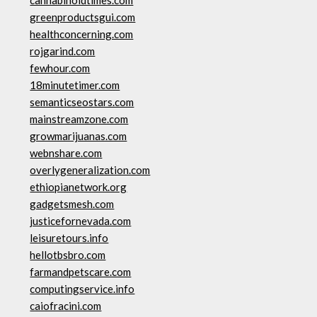
cannabinoidtimes.com
greenproductsgui.com
healthconcerning.com
rojgarind.com
fewhour.com
18minutetimer.com
semanticseostars.com
mainstreamzone.com
growmarijuanas.com
webnshare.com
overlygeneralization.com
ethiopianetwork.org
gadgetsmesh.com
justicefornevada.com
leisuretours.info
hellotbsbro.com
farmandpetscare.com
computingservice.info
caiofracini.com