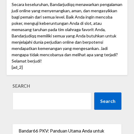
Secara keseluruhan, Bandarjudiqq menawarkan pengalaman
judi online yang menyenangkan, aman, dan mengasyikkan
bagi pemain dari semua level. Baik Anda ingin mencoba
poker, menguji keberuntungan Anda di slot, atau
memasang taruhan pada tim olahraga favorit Anda,
Bandarjudiqq memiliki semua yang Anda butuhkan untuk
menjelajahi dunia perjudian online dan berpotensi
mendapatkan kemenangan yang mengesankan. Jadi
mengapa tidak mencobanya dan melihat apa yang terjadi?
Selamat berjudi!
[ad_2]
SEARCH
Search
Bandar66 PKV: Panduan Utama Anda untuk