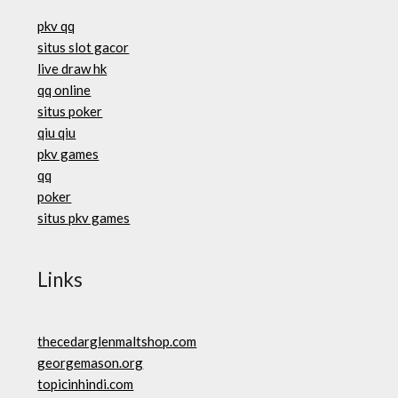
pkv qq
situs slot gacor
live draw hk
qq online
situs poker
qiu qiu
pkv games
qq
poker
situs pkv games
Links
thecedarglenmaltshop.com
georgemason.org
topicinhindi.com