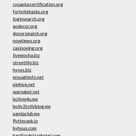
cysapluscertification.org
fortnitehacks.org
loginsearch.org
aodecor.org
donorsmatch.org
nowtimes.org
casinoeing.org
livemocha.biz
streetlife.biz
hyves.biz
enoughinfo.net
pinhive.net
warnabet.net
bollym4u.me
bolly2tollyblog.me
pandaclub.me
flyttevask.io
byhous.com
hartfordplazahotel.com