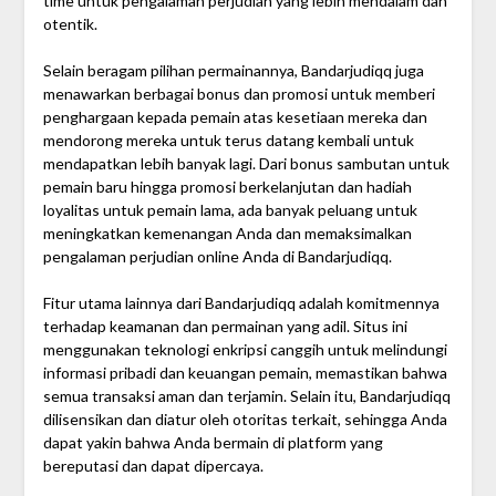
time untuk pengalaman perjudian yang lebih mendalam dan
otentik.
Selain beragam pilihan permainannya, Bandarjudiqq juga
menawarkan berbagai bonus dan promosi untuk memberi
penghargaan kepada pemain atas kesetiaan mereka dan
mendorong mereka untuk terus datang kembali untuk
mendapatkan lebih banyak lagi. Dari bonus sambutan untuk
pemain baru hingga promosi berkelanjutan dan hadiah
loyalitas untuk pemain lama, ada banyak peluang untuk
meningkatkan kemenangan Anda dan memaksimalkan
pengalaman perjudian online Anda di Bandarjudiqq.
Fitur utama lainnya dari Bandarjudiqq adalah komitmennya
terhadap keamanan dan permainan yang adil. Situs ini
menggunakan teknologi enkripsi canggih untuk melindungi
informasi pribadi dan keuangan pemain, memastikan bahwa
semua transaksi aman dan terjamin. Selain itu, Bandarjudiqq
dilisensikan dan diatur oleh otoritas terkait, sehingga Anda
dapat yakin bahwa Anda bermain di platform yang
bereputasi dan dapat dipercaya.