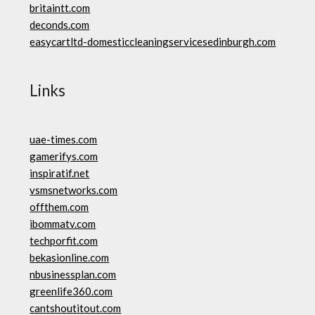
britaintt.com
deconds.com
easycartltd-domesticcleaningservicesedinburgh.com
Links
uae-times.com
gamerifys.com
inspiratif.net
vsmsnetworks.com
offthem.com
ibommatv.com
techporfit.com
bekasionline.com
nbusinessplan.com
greenlife360.com
cantshoutitout.com