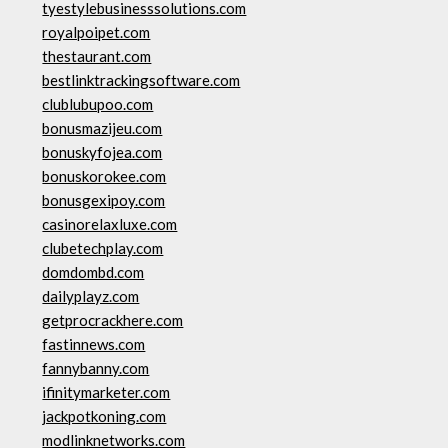
tyestylebusinesssolutions.com
royalpoipet.com
thestaurant.com
bestlinktrackingsoftware.com
clublubupoo.com
bonusmazijeu.com
bonuskyfojea.com
bonuskorokee.com
bonusgexipoy.com
casinorelaxluxe.com
clubetechplay.com
domdombd.com
dailyplayz.com
getprocrackhere.com
fastinnews.com
fannybanny.com
ifinitymarketer.com
jackpotkoning.com
modlinknetworks.com