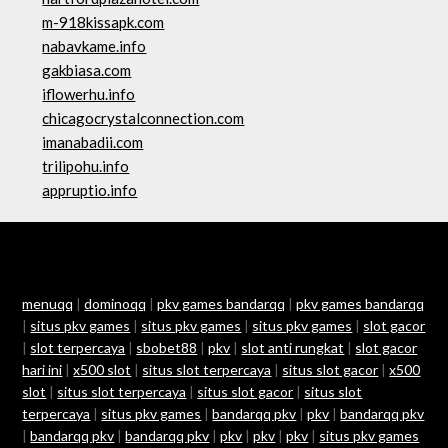
m-918kissapk.com
nabavkame.info
gakbiasa.com
iflowerhu.info
chicagocrystalconnection.com
imanabadii.com
trilipohu.info
appruptio.info
menuqq
|
dominoqq
|
pkv games bandarqq
|
pkv games bandarqq
|
situs pkv games
|
situs pkv games
|
situs pkv games
|
slot gacor
|
slot terpercaya
|
sbobet88
|
pkv
|
slot anti rungkat
|
slot gacor
hari ini
|
x500 slot
|
situs slot terpercaya
|
situs slot gacor
|
x500
slot
|
situs slot terpercaya
|
situs slot gacor
|
situs slot
terpercaya
|
situs pkv games
|
bandarqq pkv
|
pkv
|
bandarqq pkv
|
bandarqq pkv
|
bandarqq pkv
|
pkv
|
pkv
|
pkv
|
situs pkv games