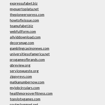
expressufabet.biz
mypuertoplata.net
thepioneerxpress.com
howtofixissue.com
teamufabet.biz
webfullform.com
allviddownload.com
decorsmag.com
gamblingcasinonews.com
universitiesofamerica.net
progameofbrands.com
qbreview.org
servicewueste.org
zippyrevs.com
matkanumbernow.com
myjobcirculars.com
healthmoreoverfitness.com
topslotxgames.com
routerloggnet.net