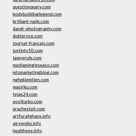
questionquery.com
bodybuildinglegend.com
brilliant-nails.com
dandr-photography.com
dokteroce.com
journal-francais.com
justintv10.com
lawyerule.com
mediamingleseaco.com
mtsmarketingblog.com
nghekiemtien.com
wasirku.com
tejas24.com
poolturbo.com
prachestait.com
artforafghans.info
airvendio.info
healthexe.info