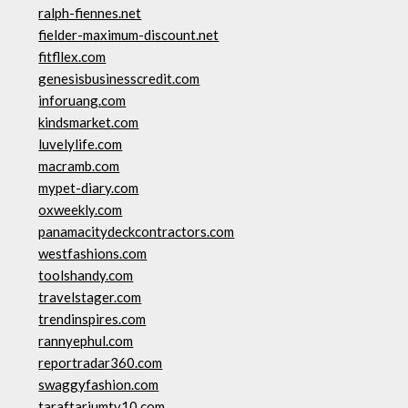
ralph-fiennes.net
fielder-maximum-discount.net
fitfllex.com
genesisbusinesscredit.com
inforuang.com
kindsmarket.com
luvelylife.com
macramb.com
mypet-diary.com
oxweekly.com
panamacitydeckcontractors.com
westfashions.com
toolshandy.com
travelstager.com
trendinspires.com
rannyephul.com
reportradar360.com
swaggyfashion.com
taraftariumtv10.com