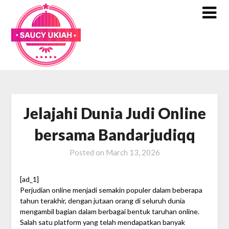
Skip
to
content
Jelajahi Dunia Judi Online
bersama Bandarjudiqq
Posted on
March 13, 2026
[ad_1]
Perjudian online menjadi semakin populer dalam beberapa
tahun terakhir, dengan jutaan orang di seluruh dunia
mengambil bagian dalam berbagai bentuk taruhan online.
Salah satu platform yang telah mendapatkan banyak