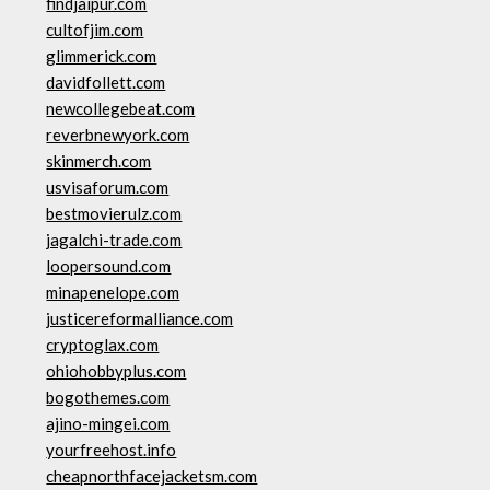
findjaipur.com
cultofjim.com
glimmerick.com
davidfollett.com
newcollegebeat.com
reverbnewyork.com
skinmerch.com
usvisaforum.com
bestmovierulz.com
jagalchi-trade.com
loopersound.com
minapenelope.com
justicereformalliance.com
cryptoglax.com
ohiohobbyplus.com
bogothemes.com
ajino-mingei.com
yourfreehost.info
cheapnorthfacejacketsm.com