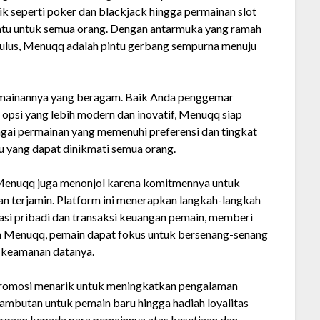
ik seperti poker dan blackjack hingga permainan slot
atu untuk semua orang. Dengan antarmuka yang ramah
lus, Menuqq adalah pintu gerbang sempurna menuju
ermainannya yang beragam. Baik Anda penggemar
 opsi yang lebih modern dan inovatif, Menuqq siap
ai permainan yang memenuhi preferensi dan tingkat
 yang dapat dinikmati semua orang.
 Menuqq juga menonjol karena komitmennya untuk
n terjamin. Platform ini menerapkan langkah-langkah
asi pribadi dan transaksi keuangan pemain, memberi
n Menuqq, pemain dapat fokus untuk bersenang-senang
 keamanan datanya.
romosi menarik untuk meningkatkan pengalaman
ambutan untuk pemain baru hingga hadiah loyalitas
gaan kepada para pemainnya atas kesetiaan dan