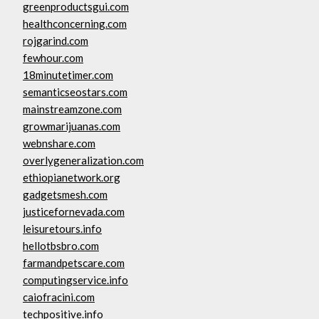
greenproductsgui.com
healthconcerning.com
rojgarind.com
fewhour.com
18minutetimer.com
semanticseostars.com
mainstreamzone.com
growmarijuanas.com
webnshare.com
overlygeneralization.com
ethiopianetwork.org
gadgetsmesh.com
justicefornevada.com
leisuretours.info
hellotbsbro.com
farmandpetscare.com
computingservice.info
caiofracini.com
techpositive.info