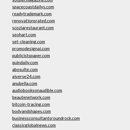
spacecoastdailys.com
readytrademark.com
renovationsrated.com
scoziarestaurant.com
seohart.com
set-cleaning.com
promodesignai.com
publicistspaper.com
quindaily.com
abosulte.com
aiverse24.com
anubella.com
audiobooksonaudible.com
beautenetwork.com
bitcoin-tracing.com
bodyandshapes.com
businessconsultantsroundrock.com
classicglobalnews.com