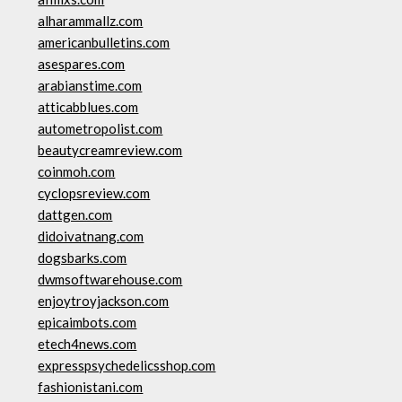
alharammallz.com
americanbulletins.com
asespares.com
arabianstime.com
atticabblues.com
autometropolist.com
beautycreamreview.com
coinmoh.com
cyclopsreview.com
dattgen.com
didoivatnang.com
dogsbarks.com
dwmsoftwarehouse.com
enjoytroyjackson.com
epicaimbots.com
etech4news.com
expresspsychedelicsshop.com
fashionistani.com