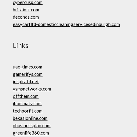
cybercusp.com
britaintt.com
deconds.com
easycartltd-domesticcleaningservicesedinburgh.com
Links
uae-times.com
gamerifys.com
inspiratif.net
vsmsnetworks.com
offthem.com
ibommatv.com
techporfit.com
bekasionline.com
nbusinessplan.com
greenlife360.com