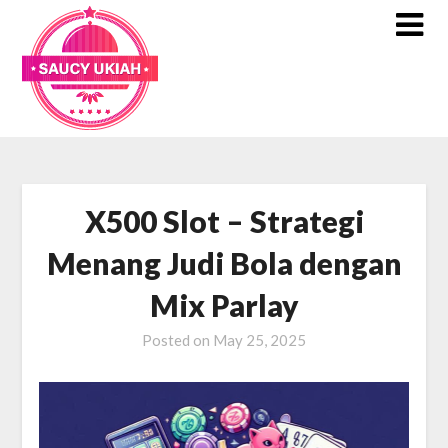
Skip
to
content
X500 Slot – Strategi
Menang Judi Bola dengan
Mix Parlay
Posted on
May 25, 2025