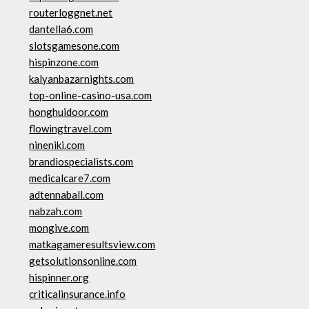
routerloggnet.net
dantella6.com
slotsgamesone.com
hispinzone.com
kalyanbazarnights.com
top-online-casino-usa.com
honghuidoor.com
flowingtravel.com
nineniki.com
brandiospecialists.com
medicalcare7.com
adtennaball.com
nabzah.com
mongive.com
matkagameresultsview.com
getsolutionsonline.com
hispinner.org
criticalinsurance.info