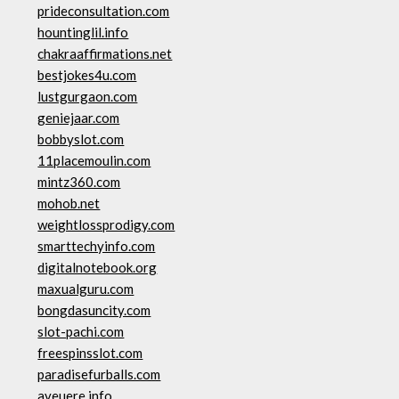
prideconsultation.com
hountinglil.info
chakraaffirmations.net
bestjokes4u.com
lustgurgaon.com
geniejaar.com
bobbyslot.com
11placemoulin.com
mintz360.com
mohob.net
weightlossprodigy.com
smarttechyinfo.com
digitalnotebook.org
maxualguru.com
bongdasuncity.com
slot-pachi.com
freespinsslot.com
paradisefurballs.com
aveuere.info