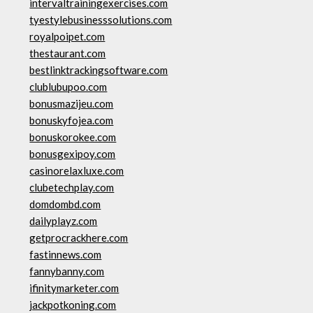
intervaltrainingexercises.com
tyestylebusinesssolutions.com
royalpoipet.com
thestaurant.com
bestlinktrackingsoftware.com
clublubupoo.com
bonusmazijeu.com
bonuskyfojea.com
bonuskorokee.com
bonusgexipoy.com
casinorelaxluxe.com
clubetechplay.com
domdombd.com
dailyplayz.com
getprocrackhere.com
fastinnews.com
fannybanny.com
ifinitymarketer.com
jackpotkoning.com