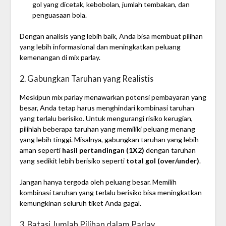
gol yang dicetak, kebobolan, jumlah tembakan, dan
penguasaan bola.
Dengan analisis yang lebih baik, Anda bisa membuat pilihan
yang lebih informasional dan meningkatkan peluang
kemenangan di mix parlay.
2. Gabungkan Taruhan yang Realistis
Meskipun mix parlay menawarkan potensi pembayaran yang
besar, Anda tetap harus menghindari kombinasi taruhan
yang terlalu berisiko. Untuk mengurangi risiko kerugian,
pilihlah beberapa taruhan yang memiliki peluang menang
yang lebih tinggi. Misalnya, gabungkan taruhan yang lebih
aman seperti
hasil pertandingan (1X2)
dengan taruhan
yang sedikit lebih berisiko seperti
total gol (over/under)
.
Jangan hanya tergoda oleh peluang besar. Memilih
kombinasi taruhan yang terlalu berisiko bisa meningkatkan
kemungkinan seluruh tiket Anda gagal.
3. Batasi Jumlah Pilihan dalam Parlay