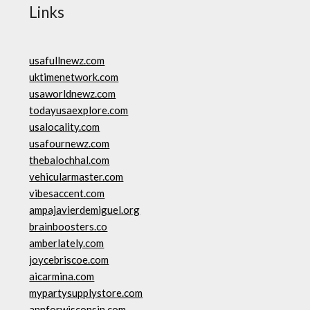
Links
usafullnewz.com
uktimenetwork.com
usaworldnewz.com
todayusaexplore.com
usalocality.com
usafournewz.com
thebalochhal.com
vehicularmaster.com
vibesaccent.com
ampajavierdemiguel.org
brainboosters.co
amberlately.com
joycebriscoe.com
aicarmina.com
mypartysupplystore.com
annforwisconsin.com