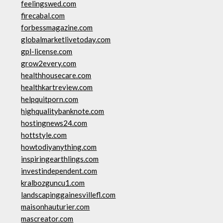
feelingswed.com
firecabal.com
forbessmagazine.com
globalmarketlivetoday.com
gpl-license.com
grow2every.com
healthhousecare.com
healthkartreview.com
helpquitporn.com
highqualitybanknote.com
hostingnews24.com
hottstyle.com
howtodiyanything.com
inspiringearthlings.com
investindependent.com
kralbozguncu1.com
landscapinggainesvillefl.com
maisonhauturier.com
mascreator.com