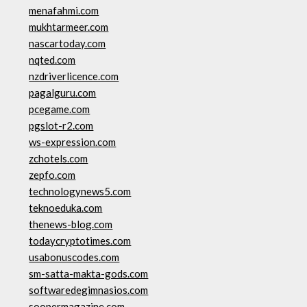
menafahmi.com
mukhtarmeer.com
nascartoday.com
nqted.com
nzdriverlicence.com
pagalguru.com
pcegame.com
pgslot-r2.com
ws-expression.com
zchotels.com
zepfo.com
technologynews5.com
teknoeduka.com
thenews-blog.com
todaycryptotimes.com
usabonuscodes.com
sm-satta-makta-gods.com
softwaredegimnasios.com
soopermagazine.com