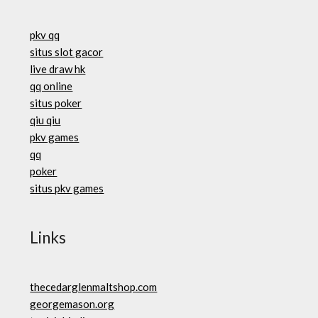
pkv qq
situs slot gacor
live draw hk
qq online
situs poker
qiu qiu
pkv games
qq
poker
situs pkv games
Links
thecedarglenmaltshop.com
georgemason.org