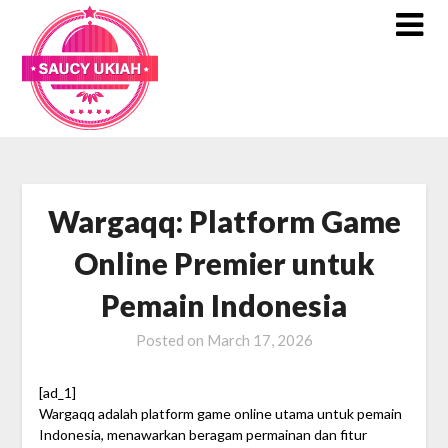
Skip
to
content
Wargaqq: Platform Game
Online Premier untuk
Pemain Indonesia
Posted on
March 17, 2026
[ad_1]
Wargaqq adalah platform game online utama untuk pemain
Indonesia, menawarkan beragam permainan dan fitur