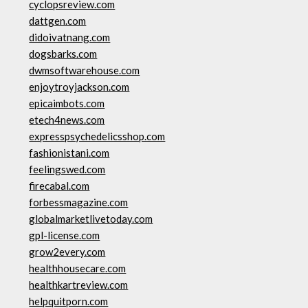
cyclopsreview.com
dattgen.com
didoivatnang.com
dogsbarks.com
dwmsoftwarehouse.com
enjoytroyjackson.com
epicaimbots.com
etech4news.com
expresspsychedelicsshop.com
fashionistani.com
feelingswed.com
firecabal.com
forbessmagazine.com
globalmarketlivetoday.com
gpl-license.com
grow2every.com
healthhousecare.com
healthkartreview.com
helpquitporn.com