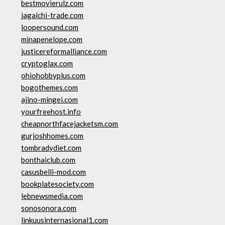
bestmovierulz.com
jagalchi-trade.com
loopersound.com
minapenelope.com
justicereformalliance.com
cryptoglax.com
ohiohobbyplus.com
bogothemes.com
ajino-mingei.com
yourfreehost.info
cheapnorthfacejacketsm.com
gurjoshhomes.com
tombradydiet.com
bonthaiclub.com
casusbelli-mod.com
bookplatesociety.com
lebnewsmedia.com
sonosonora.com
linkuusinternasional1.com