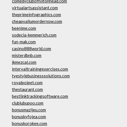
comedyclubofhiltonhead.com
virtualartsassistant.com
theprimeinfographics.com
cheapvaliumordernow.com
beenime.com
sodecia-kemmerich.com
fun-mak.com
casino888world.com
misterdbnb.com
jkmezcal.com
intervaltrainingexercises.com
tyestylebusinesssolutions.com
royalpoipet.com
thestaurant.com
bestlinktrackingsoftware.com
clublubupoo.com
bonusmazijeu.com
bonuskyfojea.com
bonuskorokee.com