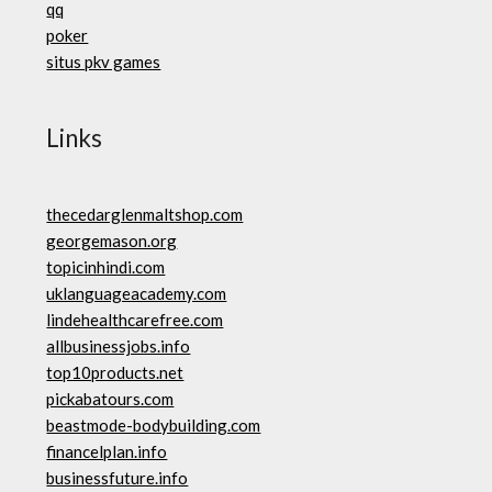
qq
poker
situs pkv games
Links
thecedarglenmaltshop.com
georgemason.org
topicinhindi.com
uklanguageacademy.com
lindehealthcarefree.com
allbusinessjobs.info
top10products.net
pickabatours.com
beastmode-bodybuilding.com
financelplan.info
businessfuture.info