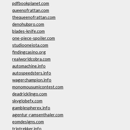
pdfbookplanet.com
queenofrattan.com
thequeenofrattan.com
denohubpro.com
blades-knife.com
one-piece-spoiler.com
studiooneiota.com
findingcasino.org
realworldcobra.com
automachine.info
autospeedsters.info
wagerchampion.info
monomousumicontest.com
deadricklingo.com
skyglobefx.com
gamblespherex.info
agentur-ramsenthaler.com
eomdesigns.com
triptrekker.info