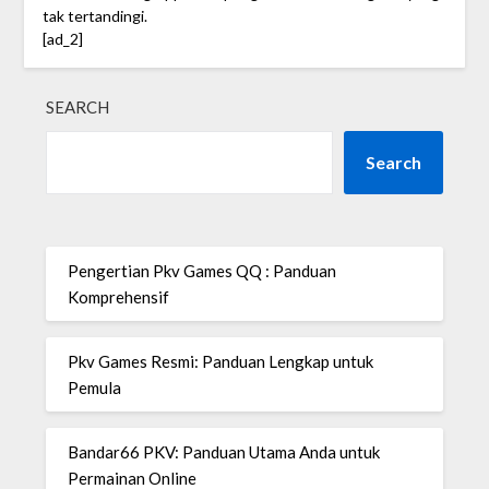
tak tertandingi.
[ad_2]
SEARCH
Search
Pengertian Pkv Games QQ : Panduan
Komprehensif
Pkv Games Resmi: Panduan Lengkap untuk
Pemula
Bandar66 PKV: Panduan Utama Anda untuk
Permainan Online