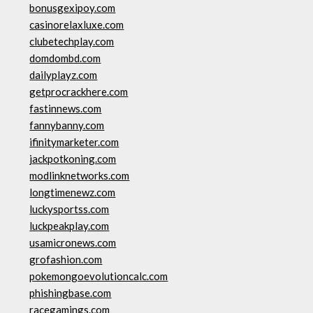
bonusgexipoy.com
casinorelaxluxe.com
clubetechplay.com
domdombd.com
dailyplayz.com
getprocrackhere.com
fastinnews.com
fannybanny.com
ifinitymarketer.com
jackpotkoning.com
modlinknetworks.com
longtimenewz.com
luckysportss.com
luckpeakplay.com
usamicronews.com
grofashion.com
pokemongoevolutioncalc.com
phishingbase.com
racegamings.com