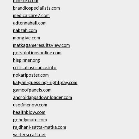
nineniki.com
brandiospecialists.com
medicalcare7.com
adtennaball.com
nabzah.com
mongive.com
matkagameresultsview.com
getsolutionsonline.com
hispinner.org
criticalinsurance.info
nokariposter.com
kalyan-guessing-nightplay.com
gameofpanels.com
androidappsdownloader.com
usetimenow.com
healthblow.com
gohelpmate.com
rajdhani-satta-matka.com
writerscraft.net