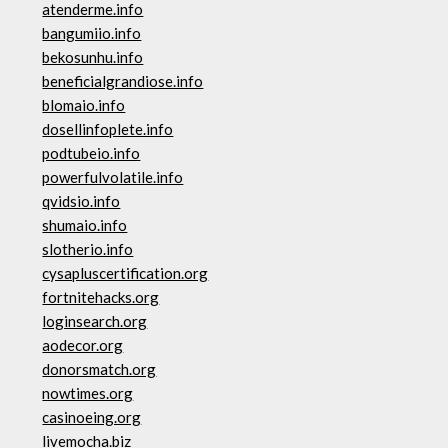
atenderme.info
bangumiio.info
bekosunhu.info
beneficialgrandiose.info
blomaio.info
dosellinfoplete.info
podtubeio.info
powerfulvolatile.info
qvidsio.info
shumaio.info
slotherio.info
cysapluscertification.org
fortnitehacks.org
loginsearch.org
aodecor.org
donorsmatch.org
nowtimes.org
casinoeing.org
livemocha.biz