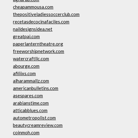
cheapammousa.com
thepositiveladiessoccerclub.com
recetasdecocinafaciles.com
naildesignsidea.net
greatpai.com
paperlanterntheatre.org
freeworshipnetwork.com
watercraftllc.com
abourge.com
afiliixs.com
alharammallz.com
americanbulletins.com
asespares.com
arabianstime.com
atticabblues.com
autometropolist.com
beautycreamreview.com
coinmoh.com