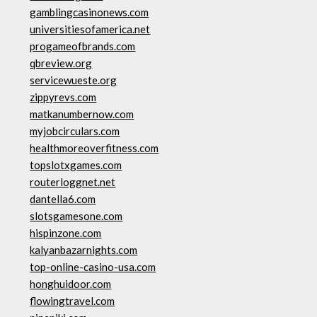
gamblingcasinonews.com
universitiesofamerica.net
progameofbrands.com
qbreview.org
servicewueste.org
zippyrevs.com
matkanumbernow.com
myjobcirculars.com
healthmoreoverfitness.com
topslotxgames.com
routerloggnet.net
dantella6.com
slotsgamesone.com
hispinzone.com
kalyanbazarnights.com
top-online-casino-usa.com
honghuidoor.com
flowingtravel.com