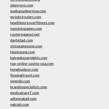
zippyrevs.com
matkanumbernow.com
myjobcirculars.com
healthmoreoverfitness.com
topslotxgames.com
routerloggnet.net
dantella6.com
slotsgamesone.com
hispinzone.com
kalyanbazarnights.com
top-online-casino-usa.com
honghuidoor.com
flowingtravel.com
nineniki.com
brandiospecialists.com
medicalcare7.com
adtennaball.com
nabzah.com