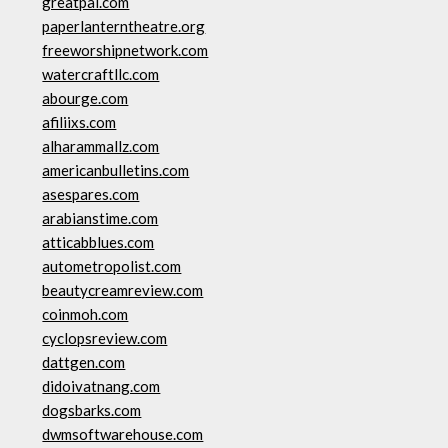
greatpai.com
paperlanterntheatre.org
freeworshipnetwork.com
watercraftllc.com
abourge.com
afiliixs.com
alharammallz.com
americanbulletins.com
asespares.com
arabianstime.com
atticabblues.com
autometropolist.com
beautycreamreview.com
coinmoh.com
cyclopsreview.com
dattgen.com
didoivatnang.com
dogsbarks.com
dwmsoftwarehouse.com