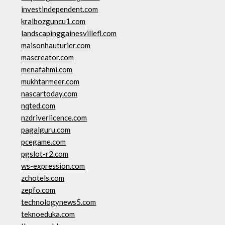
investindependent.com
kralbozguncu1.com
landscapinggainesvillefl.com
maisonhauturier.com
mascreator.com
menafahmi.com
mukhtarmeer.com
nascartoday.com
nqted.com
nzdriverlicence.com
pagalguru.com
pcegame.com
pgslot-r2.com
ws-expression.com
zchotels.com
zepfo.com
technologynews5.com
teknoeduka.com