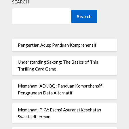
SEARCH
Search
Pengertian Aduq: Panduan Komprehensif
Understanding Sakong: The Basics of This
Thrilling Card Game
Memahami ADUQQ: Panduan Komprehensif
Penggunaan Data Alternatif
Memahami PKV: Esensi Asuransi Kesehatan
Swasta di Jerman