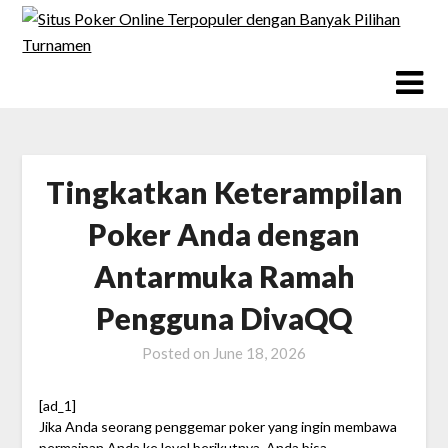
Skip
to
content
Tingkatkan Keterampilan
Poker Anda dengan
Antarmuka Ramah
Pengguna DivaQQ
Posted on
June 18, 2026
[ad_1]
Jika Anda seorang penggemar poker yang ingin membawa
permainan Anda ke level berikutnya, Anda bisa