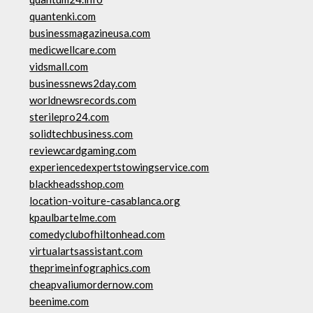
quantenki.com
businessmagazineusa.com
medicwellcare.com
vidsmall.com
businessnews2day.com
worldnewsrecords.com
sterilepro24.com
solidtechbusiness.com
reviewcardgaming.com
experiencedexpertstowingservice.com
blackheadsshop.com
location-voiture-casablanca.org
kpaulbartelme.com
comedyclubofhiltonhead.com
virtualartsassistant.com
theprimeinfographics.com
cheapvaliumordernow.com
beenime.com