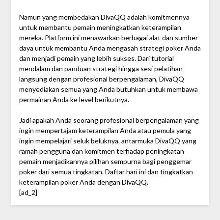
Namun yang membedakan DivaQQ adalah komitmennya
untuk membantu pemain meningkatkan keterampilan
mereka. Platform ini menawarkan berbagai alat dan sumber
daya untuk membantu Anda mengasah strategi poker Anda
dan menjadi pemain yang lebih sukses. Dari tutorial
mendalam dan panduan strategi hingga sesi pelatihan
langsung dengan profesional berpengalaman, DivaQQ
menyediakan semua yang Anda butuhkan untuk membawa
permainan Anda ke level berikutnya.
Jadi apakah Anda seorang profesional berpengalaman yang
ingin mempertajam keterampilan Anda atau pemula yang
ingin mempelajari seluk beluknya, antarmuka DivaQQ yang
ramah pengguna dan komitmen terhadap peningkatan
pemain menjadikannya pilihan sempurna bagi penggemar
poker dari semua tingkatan. Daftar hari ini dan tingkatkan
keterampilan poker Anda dengan DivaQQ.
[ad_2]