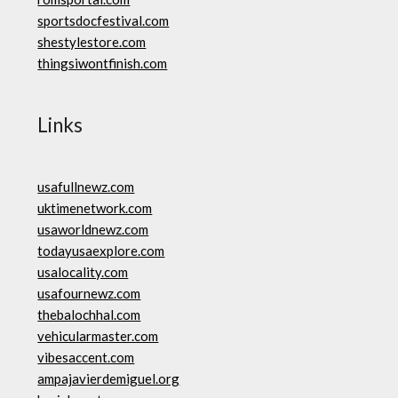
sportsdocfestival.com
shestylestore.com
thingsiwontfinish.com
Links
usafullnewz.com
uktimenetwork.com
usaworldnewz.com
todayusaexplore.com
usalocality.com
usafournewz.com
thebalochhal.com
vehicularmaster.com
vibesaccent.com
ampajavierdemiguel.org