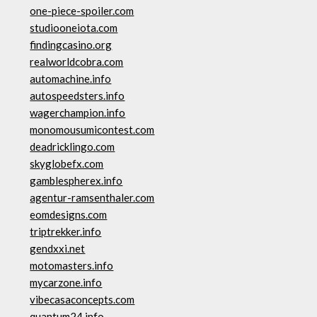
one-piece-spoiler.com
studiooneiota.com
findingcasino.org
realworldcobra.com
automachine.info
autospeedsters.info
wagerchampion.info
monomousumicontest.com
deadricklingo.com
skyglobefx.com
gamblespherex.info
agentur-ramsenthaler.com
eomdesigns.com
triptrekker.info
gendxxi.net
motomasters.info
mycarzone.info
vibecasaconcepts.com
quantum24.info