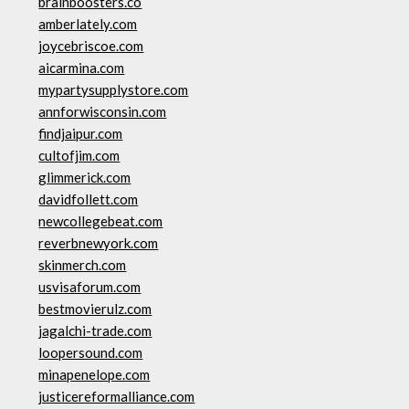
brainboosters.co
amberlately.com
joycebriscoe.com
aicarmina.com
mypartysupplystore.com
annforwisconsin.com
findjaipur.com
cultofjim.com
glimmerick.com
davidfollett.com
newcollegebeat.com
reverbnewyork.com
skinmerch.com
usvisaforum.com
bestmovierulz.com
jagalchi-trade.com
loopersound.com
minapenelope.com
justicereformalliance.com