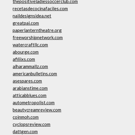
thepositiveladiessoccerclub.com
recetasdecocinafaciles.com
naildesignsidea.net
greatpai.com
paperlanterntheatre.org
freeworshipnetwork.com
watercraftllc.com
abourge.com
afiliixs.com
alharammallz.com
americanbulletins.com
asespares.com
arabianstime.com
atticabblues.com
autometropolist.com
beautycreamreview.com
coinmoh.com
cyclopsreview.com
dattgen.com