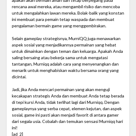
apakah akan bermain aman dan tetap berpegang pada
rencana awal mereka, atau mengambil risiko dan mencoba
untuk mengalahkan lawan mereka. Bolak-balik yang konstan
ini membuat para pemain tetap waspada dan membuat
pengalaman bermain game yang menggembirakan.
Selain gameplay strategisnya, MurniQQ juga menawarkan
aspek sosial yang menjadikannya permainan yang hebat
untuk dimainkan dengan teman dan keluarga. Apakah Anda
saling bersaing atau bekerja sama untuk mengatasi
tantangan, Murniqq adalah cara yang menyenangkan dan
menarik untuk menghabiskan waktu bersama orang yang
dicintai.
Jadi, jika Anda mencari permainan yang akan menguji
kecakapan strategis Anda dan membuat Anda tetap berada
di tepi kursi Anda, tidak terlihat lagi dari Murniqq. Dengan
gameplaynya yang serba cepat, elemen kejutan, dan aspek
sosial, game ini pasti akan menjadi favorit di antara gamer
dari segala usia. Cobalah dan temukan sensasi Murniqq hari
ini!
[ad_2]