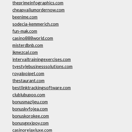
theprimeinfographics.com
cheapvaliumordernow.com
beenime.com
sodecia-kemmerich.com
fun-mak.com
casino888world.com
misterdbnb.com
jkmezcal.com
intervaltrainingexercises.com
tyestylebusinesssolutions.com
royalpoipet.com
thestaurant.com
bestlinktrackingsoftware.com
clublubupoo.com
bonusmazijeu.com
bonuskyfojea.com
bonuskorokee.com
bonusgexipoy.com
casinorelaxluxe.com