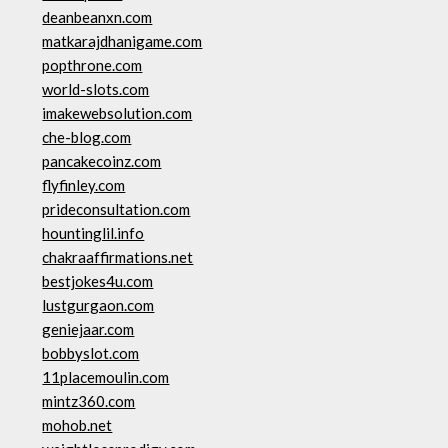
deanbeanxn.com
matkarajdhanigame.com
popthrone.com
world-slots.com
imakewebsolution.com
che-blog.com
pancakecoinz.com
flyfinley.com
prideconsultation.com
hountinglil.info
chakraaffirmations.net
bestjokes4u.com
lustgurgaon.com
geniejaar.com
bobbyslot.com
11placemoulin.com
mintz360.com
mohob.net