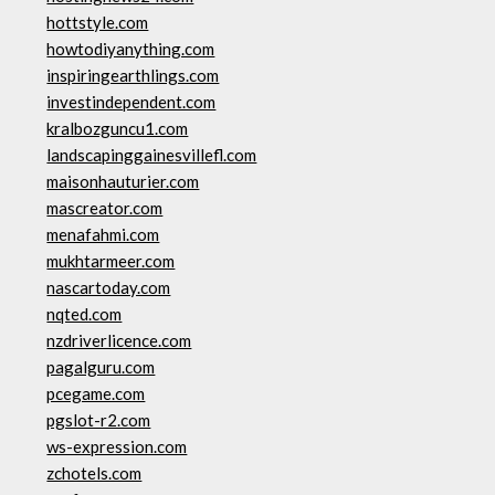
hottstyle.com
howtodiyanything.com
inspiringearthlings.com
investindependent.com
kralbozguncu1.com
landscapinggainesvillefl.com
maisonhauturier.com
mascreator.com
menafahmi.com
mukhtarmeer.com
nascartoday.com
nqted.com
nzdriverlicence.com
pagalguru.com
pcegame.com
pgslot-r2.com
ws-expression.com
zchotels.com