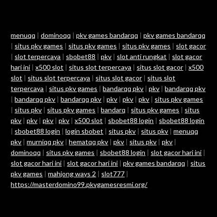
menuqq
|
dominoqq
|
pkv games bandarqq
|
pkv games bandarqq
|
situs pkv games
|
situs pkv games
|
situs pkv games
|
slot gacor
|
slot terpercaya
|
sbobet88
|
pkv
|
slot anti rungkat
|
slot gacor
hari ini
|
x500 slot
|
situs slot terpercaya
|
situs slot gacor
|
x500
slot
|
situs slot terpercaya
|
situs slot gacor
|
situs slot
terpercaya
|
situs pkv games
|
bandarqq pkv
|
pkv
|
bandarqq pkv
|
bandarqq pkv
|
bandarqq pkv
|
pkv
|
pkv
|
pkv
|
situs pkv games
|
situs pkv
|
situs pkv games
|
bandarq
|
situs pkv games
|
situs
pkv
|
pkv
|
pkv
|
pkv
|
x500 slot
|
sbobet88 login
|
sbobet88 login
|
sbobet88 login
|
login sbobet
|
situs pkv
|
situs pkv
|
menuqq
pkv
|
murniqq pkv
|
hematqq pkv
|
pkv
|
situs pkv
|
pkv
|
dominoqq
|
situs pkv games
|
sbobet88 login
|
slot gacor hari ini
|
slot gacor hari ini
|
slot gacor hari ini
|
pkv games bandarqq
|
situs
pkv games
|
mahjong ways 2
|
slot777
|
https://masterdomino99.pkvgamesresmi.org/