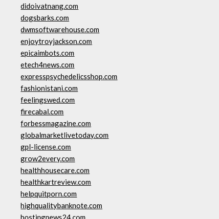
didoivatnang.com
dogsbarks.com
dwmsoftwarehouse.com
enjoytroyjackson.com
epicaimbots.com
etech4news.com
expresspsychedelicsshop.com
fashionistani.com
feelingswed.com
firecabal.com
forbessmagazine.com
globalmarketlivetoday.com
gpl-license.com
grow2every.com
healthhousecare.com
healthkartreview.com
helpquitporn.com
highqualitybanknote.com
hostingnews24.com