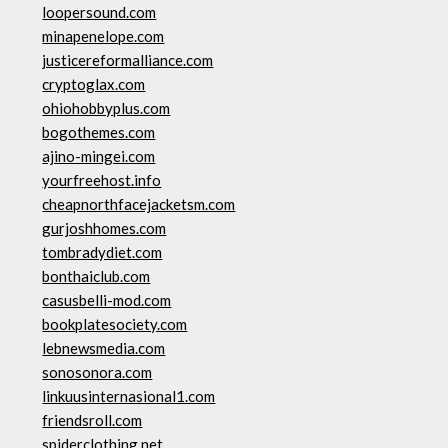
loopersound.com
minapenelope.com
justicereformalliance.com
cryptoglax.com
ohiohobbyplus.com
bogothemes.com
ajino-mingei.com
yourfreehost.info
cheapnorthfacejacketsm.com
gurjoshhomes.com
tombradydiet.com
bonthaiclub.com
casusbelli-mod.com
bookplatesociety.com
lebnewsmedia.com
sonosonora.com
linkuusinternasional1.com
friendsroll.com
spiderclothing.net