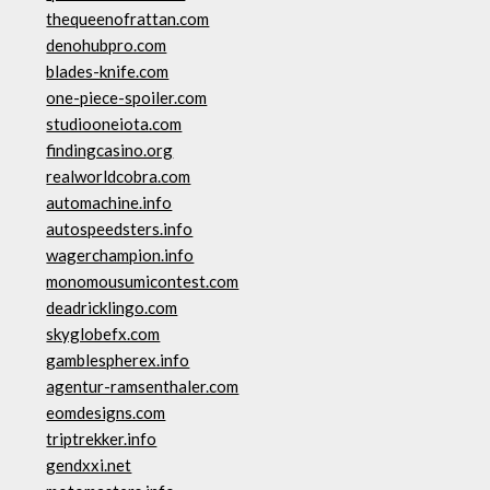
thequeenofrattan.com
denohubpro.com
blades-knife.com
one-piece-spoiler.com
studiooneiota.com
findingcasino.org
realworldcobra.com
automachine.info
autospeedsters.info
wagerchampion.info
monomousumicontest.com
deadricklingo.com
skyglobefx.com
gamblespherex.info
agentur-ramsenthaler.com
eomdesigns.com
triptrekker.info
gendxxi.net