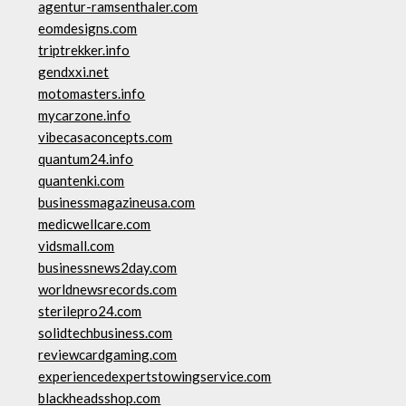
agentur-ramsenthaler.com
eomdesigns.com
triptrekker.info
gendxxi.net
motomasters.info
mycarzone.info
vibecasaconcepts.com
quantum24.info
quantenki.com
businessmagazineusa.com
medicwellcare.com
vidsmall.com
businessnews2day.com
worldnewsrecords.com
sterilepro24.com
solidtechbusiness.com
reviewcardgaming.com
experiencedexpertstowingservice.com
blackheadsshop.com