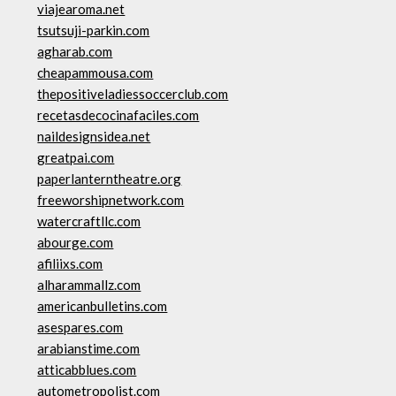
viajearoma.net
tsutsuji-parkin.com
agharab.com
cheapammousa.com
thepositiveladiessoccerclub.com
recetasdecocinafaciles.com
naildesignsidea.net
greatpai.com
paperlanterntheatre.org
freeworshipnetwork.com
watercraftllc.com
abourge.com
afiliixs.com
alharammallz.com
americanbulletins.com
asespares.com
arabianstime.com
atticabblues.com
autometropolist.com