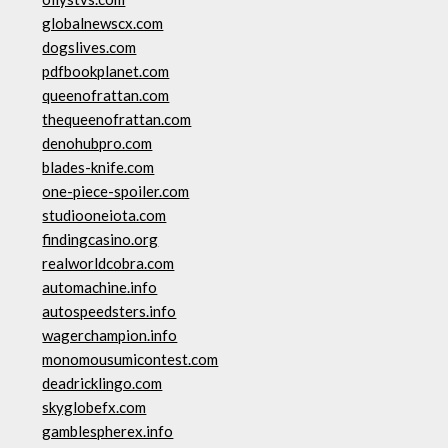
globalnewscx.com
dogslives.com
pdfbookplanet.com
queenofrattan.com
thequeenofrattan.com
denohubpro.com
blades-knife.com
one-piece-spoiler.com
studiooneiota.com
findingcasino.org
realworldcobra.com
automachine.info
autospeedsters.info
wagerchampion.info
monomousumicontest.com
deadricklingo.com
skyglobefx.com
gamblespherex.info