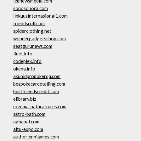
lebnewsmedia.com
sonosonora.com
linkuusinternasional1.com
friendsroll.com
spiderclothing.net
wondergadgetsshop.com
seatgurunews.com
3net.info
codeplex.info
okena.info
akunidpropokerqq.com
bespokecardetailing.com
bestfriendscredit.com
elibrary.biz
eczema-naturalcures.com
astro-bath.com
aghapal.com
altu-expo.com
authorjennijames.com