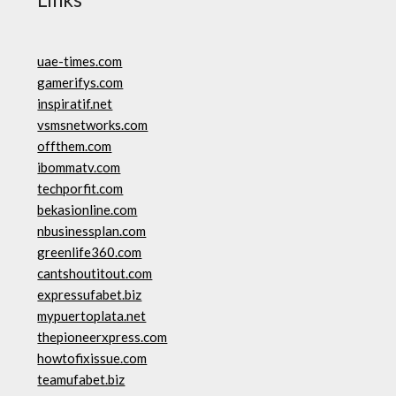
uae-times.com
gamerifys.com
inspiratif.net
vsmsnetworks.com
offthem.com
ibommatv.com
techporfit.com
bekasionline.com
nbusinessplan.com
greenlife360.com
cantshoutitout.com
expressufabet.biz
mypuertoplata.net
thepioneerxpress.com
howtofixissue.com
teamufabet.biz