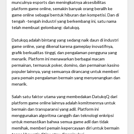
munculnya esports dan meningkatnya aksesibilitas
platform game online, semakin banyak orang beralih ke
game online sebagai bentuk hiburan dan kompetisi. Dan di
tengah -tengah industri yang berkembang ini, satu nama
telah membuat gelombang: datukqq.
Datukqq adalah bintang yang sedang naik daun di industri
game online, yang dikenal karena gameplay inovatifnya,
grafik berkualitas tinggi, dan pengalaman pengguna yang
menarik. Platform ini menawarkan berbagai macam
permainan, termasuk poker, domino, dan permainan kasino
populer lainnya, yang semuanya dirancang untuk memberi
para pemain pengalaman bermain yang menyenangkan dan
menarik.
Salah satu faktor utama yang membedakan DatukqQ dari
platform game online lainnya adalah komitmennya untuk
bermain dan transparansi yang adil. Platform ini
menggunakan algoritma canggih dan teknologi enkripsi
untuk memastikan bahwa semua game adil dan tidak
memihak, memberi pemain kepercayaan diri untuk bermain