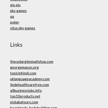
qiu qiu
pkv games
qq
poker
situs pkv games
Links
thecedarglenmaltshop.com
georgemason.org
topicinhindi.com
uklanguageacademy.com
lindehealthcarefree.com
allbusinessjobs.info
top10products.net
pickabatours.com
beastmode-bodybuilding.com