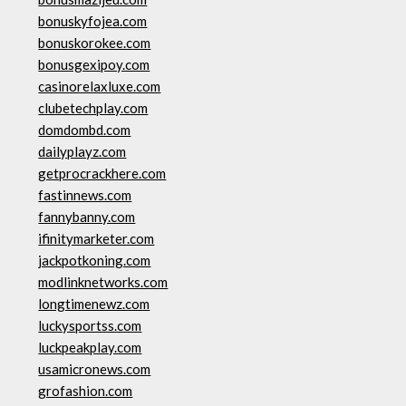
bonuskyfojea.com
bonuskorokee.com
bonusgexipoy.com
casinorelaxluxe.com
clubetechplay.com
domdombd.com
dailyplayz.com
getprocrackhere.com
fastinnews.com
fannybanny.com
ifinitymarketer.com
jackpotkoning.com
modlinknetworks.com
longtimenewz.com
luckysportss.com
luckpeakplay.com
usamicronews.com
grofashion.com