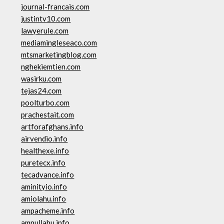
journal-francais.com
justintv10.com
lawyerule.com
mediamingleseaco.com
mtsmarketingblog.com
nghekiemtien.com
wasirku.com
tejas24.com
poolturbo.com
prachestait.com
artforafghans.info
airvendio.info
healthexe.info
puretecx.info
tecadvance.info
aminityio.info
amiolahu.info
ampacheme.info
ampullahu.info