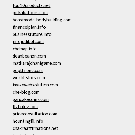
top10products.net
pickabatours.com
beastmode-bodybuilding.com
financelplan.info
businessfuture.info
infojudibet.com
cbdmap.info
deanbeanxn.com
matkarajdhanigame.com
popthrone.com
world-slots.com
imakewebsolution.com
che-blog.com
pancakecoinz.com
flyfinley.com
prideconsultation.com
hountinglil.info
chakraaffirmations.net