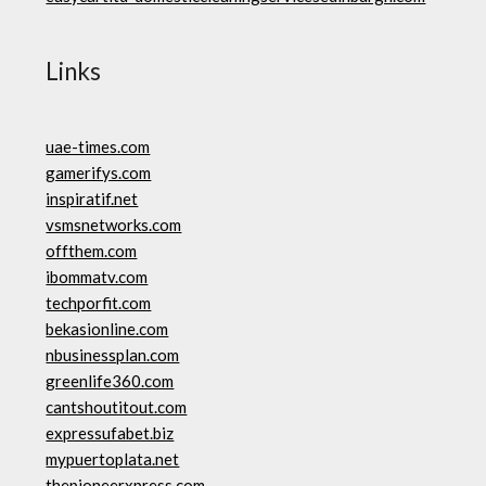
Links
uae-times.com
gamerifys.com
inspiratif.net
vsmsnetworks.com
offthem.com
ibommatv.com
techporfit.com
bekasionline.com
nbusinessplan.com
greenlife360.com
cantshoutitout.com
expressufabet.biz
mypuertoplata.net
thepioneerxpress.com