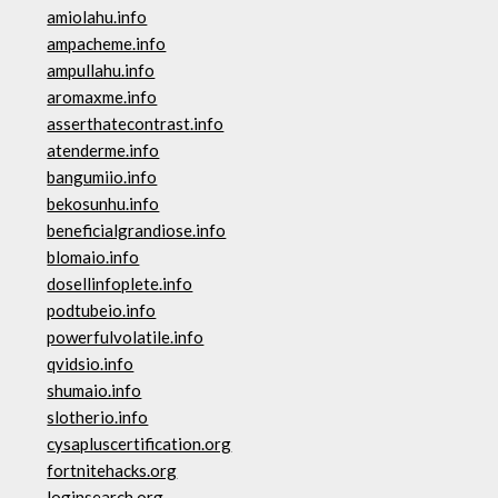
amiolahu.info
ampacheme.info
ampullahu.info
aromaxme.info
asserthatecontrast.info
atenderme.info
bangumiio.info
bekosunhu.info
beneficialgrandiose.info
blomaio.info
dosellinfoplete.info
podtubeio.info
powerfulvolatile.info
qvidsio.info
shumaio.info
slotherio.info
cysapluscertification.org
fortnitehacks.org
loginsearch.org