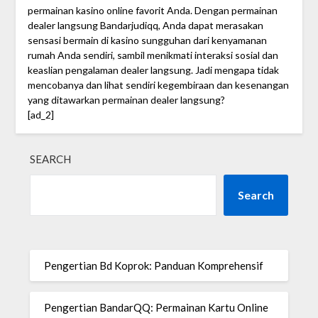
permainan kasino online favorit Anda. Dengan permainan
dealer langsung Bandarjudiqq, Anda dapat merasakan
sensasi bermain di kasino sungguhan dari kenyamanan
rumah Anda sendiri, sambil menikmati interaksi sosial dan
keaslian pengalaman dealer langsung. Jadi mengapa tidak
mencobanya dan lihat sendiri kegembiraan dan kesenangan
yang ditawarkan permainan dealer langsung?
[ad_2]
SEARCH
Search
Pengertian Bd Koprok: Panduan Komprehensif
Pengertian BandarQQ: Permainan Kartu Online