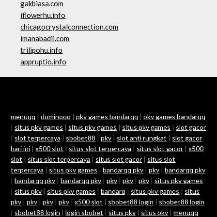
gakbiasa.com
iflowerhu.info
chicagocrystalconnection.com
imanabadii.com
trilipohu.info
appruptio.info
menuqq
|
dominoqq
|
pkv games bandarqq
|
pkv games bandarqq
|
situs pkv games
|
situs pkv games
|
situs pkv games
|
slot gacor
|
slot terpercaya
|
sbobet88
|
pkv
|
slot anti rungkat
|
slot gacor
hari ini
|
x500 slot
|
situs slot terpercaya
|
situs slot gacor
|
x500
slot
|
situs slot terpercaya
|
situs slot gacor
|
situs slot
terpercaya
|
situs pkv games
|
bandarqq pkv
|
pkv
|
bandarqq pkv
|
bandarqq pkv
|
bandarqq pkv
|
pkv
|
pkv
|
pkv
|
situs pkv games
|
situs pkv
|
situs pkv games
|
bandarq
|
situs pkv games
|
situs
pkv
|
pkv
|
pkv
|
pkv
|
x500 slot
|
sbobet88 login
|
sbobet88 login
|
sbobet88 login
|
login sbobet
|
situs pkv
|
situs pkv
|
menuqq