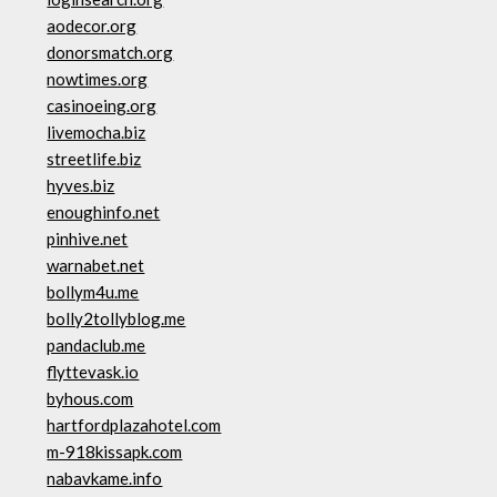
aodecor.org
donorsmatch.org
nowtimes.org
casinoeing.org
livemocha.biz
streetlife.biz
hyves.biz
enoughinfo.net
pinhive.net
warnabet.net
bollym4u.me
bolly2tollyblog.me
pandaclub.me
flyttevask.io
byhous.com
hartfordplazahotel.com
m-918kissapk.com
nabavkame.info