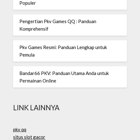
Populer
Pengertian Pkv Games QQ : Panduan
Komprehensif
Pkv Games Resmi: Panduan Lengkap untuk
Pemula
Bandar66 PKV: Panduan Utama Anda untuk
Permainan Online
LINK LAINNYA
pkv qq
situs slot gacor