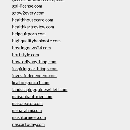
gpl-license.com
grow2every.com
healthhousecare.com
healthkartreview.com
helpquitporn.com
highqualitybanknote.com
hostingnews24.com
hottstyle.com
howtodiyanything.com
inspiringearthlings.com
investindependent.com
kralbozguncu1.com
landscapinggainesvillefl.com
maisonhauturier.com
mascreator.com
menafahmi.com
mukhtarmeer.com
nascartoday.com