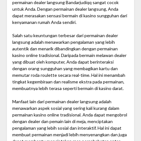
permainan dealer langsung Bandarjudiqq sangat cocok
untuk Anda. Dengan permainan dealer langsung, Anda
dapat merasakan sensasi bermain di kasino sungguhan dari
kenyamanan rumah Anda sendiri.
Salah satu keuntungan terbesar dari permainan dealer
langsung adalah menawarkan pengalaman yang lebih
autentik dan menarik dibandingkan dengan permainan
kasino online tradisional. Daripada bermain melawan dealer
yang dibuat oleh komputer, Anda dapat berinteraksi
dengan orang sungguhan yang membagikan kartu dan
memutar roda roulette secara real-time. Hal ini menambah
tingkat kegembiraan dan realisme ekstra pada permainan,
membuatnya lebih terasa seperti bermain di kasino darat.
Manfaat lain dari permainan dealer langsung adalah
menawarkan aspek sosial yang sering kali kurang dalam
permainan kasino online tradisional. Anda dapat mengobrol
dengan dealer dan pemain lain di meja, menciptakan
pengalaman yang lebih sosial dan interaktif. Hal ini dapat
membuat permainan menjadi lebih menyenangkan dan juga