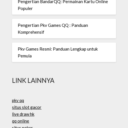
Pengertian BandarQQ: Permainan Kartu Online
Populer
Pengertian Pkv Games QQ : Panduan
Komprehensif
Pkv Games Resmi: Panduan Lengkap untuk
Pemula
LINK LAINNYA
pkv qq
situs slot gacor
live draw hk
qq online
situs poker