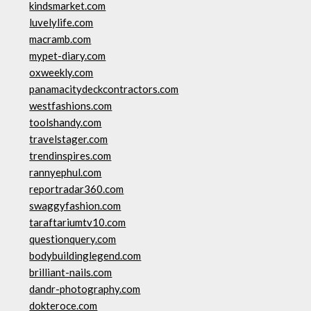
kindsmarket.com
luvelylife.com
macramb.com
mypet-diary.com
oxweekly.com
panamacitydeckcontractors.com
westfashions.com
toolshandy.com
travelstager.com
trendinspires.com
rannyephul.com
reportradar360.com
swaggyfashion.com
taraftariumtv10.com
questionquery.com
bodybuildinglegend.com
brilliant-nails.com
dandr-photography.com
dokteroce.com