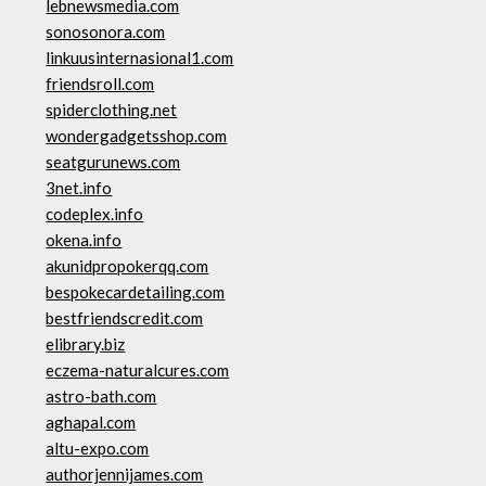
lebnewsmedia.com
sonosonora.com
linkuusinternasional1.com
friendsroll.com
spiderclothing.net
wondergadgetsshop.com
seatgurunews.com
3net.info
codeplex.info
okena.info
akunidpropokerqq.com
bespokecardetailing.com
bestfriendscredit.com
elibrary.biz
eczema-naturalcures.com
astro-bath.com
aghapal.com
altu-expo.com
authorjennijames.com