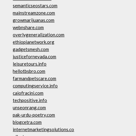
semanticseostars.com
mainstreamzone.com
growmarijuanas.com
webnshare.com
overlygeneralization.com
ethiopianetwork.org
gadgetsmesh.com
justicefornevada.com
leisuretours.info
hellotbsbro.com
farmandpetscare.com
computingservice.info
caiofracini.com
techpositive.info
unseonrang.com
pak-urdu-poetry.com
blogcetra.com
internetmarketingsolutions.co