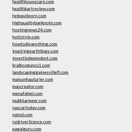
healthhousecare.com
healthkartreview.com
helpquitporn.com
highqualitybanknote.com
hostingnews24.com
hottstyle.com
howtodiyanything.com
inspiringearthlings.com
investindependent.com
kralbozguncu1.com
landscapinggainesvillefl.com
maisonhauturier.com
mascreator.com
menafahmi.com
mukhtarmeer.com
nascartoday.com
nqted.com
nzdriverlicence.com
pagalguru.com