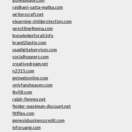
gohelpmate.com
rajdhani-satta-matka.com
writerscraft.net
elearning-childprotection.com
wrestling4mena.com
knowledgeforall.info
brand2lastio.com
usadigitalservices.com
socialhoppers.com
creativedream.net
n2315.com
getwebonline.com
onlyfansheaven.com
lky08.com
ralph-fiennes.net
fielder-maximum-discount.net
fitfllex.com
genesisbusinesscredit.com
inforuang.com