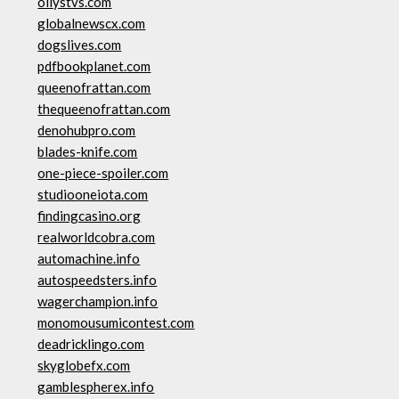
ollystvs.com
globalnewscx.com
dogslives.com
pdfbookplanet.com
queenofrattan.com
thequeenofrattan.com
denohubpro.com
blades-knife.com
one-piece-spoiler.com
studiooneiota.com
findingcasino.org
realworldcobra.com
automachine.info
autospeedsters.info
wagerchampion.info
monomousumicontest.com
deadricklingo.com
skyglobefx.com
gamblespherex.info