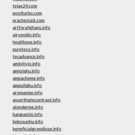
tejas24.com
poolturbo.com
prachestait.com
artforafghans.info
airvendio.info
healthexe.info
puretecx.info
tecadvance.info
aminityio.info
amiolahu.info
ampacheme.info
ampullahu.info
aromaxme.info
asserthatecontrast.info
atenderme.info
bangumiio.info
bekosunhu.info
beneficialgrandiose.info