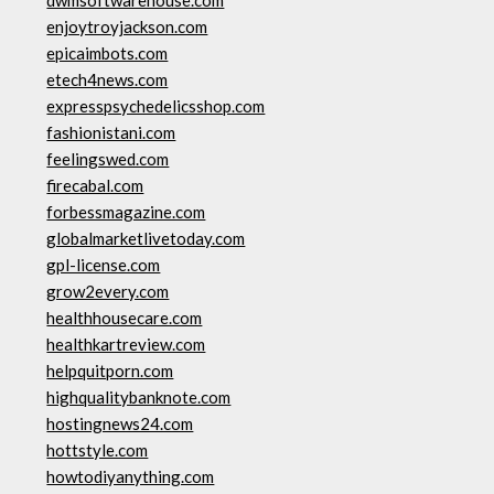
dwmsoftwarehouse.com
enjoytroyjackson.com
epicaimbots.com
etech4news.com
expresspsychedelicsshop.com
fashionistani.com
feelingswed.com
firecabal.com
forbessmagazine.com
globalmarketlivetoday.com
gpl-license.com
grow2every.com
healthhousecare.com
healthkartreview.com
helpquitporn.com
highqualitybanknote.com
hostingnews24.com
hottstyle.com
howtodiyanything.com