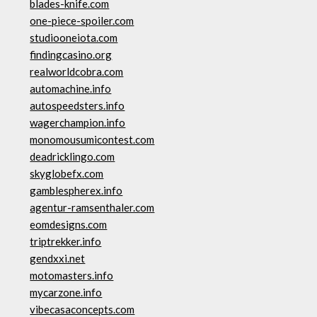
blades-knife.com
one-piece-spoiler.com
studiooneiota.com
findingcasino.org
realworldcobra.com
automachine.info
autospeedsters.info
wagerchampion.info
monomousumicontest.com
deadricklingo.com
skyglobefx.com
gamblespherex.info
agentur-ramsenthaler.com
eomdesigns.com
triptrekker.info
gendxxi.net
motomasters.info
mycarzone.info
vibecasaconcepts.com