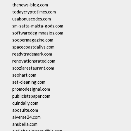
thenews-blog.com
todaycryptotimes.com
usabonuscodes.com
sm-satta-makta-gods.com
softwaredegimnasios.com
soopermagazine.com
spacecoastdailys.com
readytrademark.com
renovationsrated.com
scoziarestaurant.com
seohart.com
set-cleaning.com
promodesignai.com
publicistspaper.com
quindaily.com
abosulte.com
aiverse24.com
anubella.com