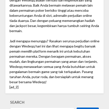
dengan Wedeqq adalah sensasi dan kegembiraan yang
ditawarkannya. Baik Anda bermain melawan pemain lain
dalam permainan poker berisiko tinggi atau mencoba
keberuntungan Anda di slot, adrenalin perjudian online
tiada duanya. Dan dengan peluang memenangkan hadiah
dan jackpot besar, kegembiraan hanya tumbuh seiring Anda
bermain.
Jadi mengapa menunggu? Rasakan serunya perjudian online
dengan Wedeqq hari ini dan lihat mengapa begitu banyak
pemain memilih platform menarik ini untuk kebutuhan
permainan mereka. Dengan beragam permainan, akses
mudah, dan lingkungan permainan yang aman dan terjamin,
Wedeqq menawarkan semua yang Anda butuhkan untuk
pengalaman bermain game yang tak terlupakan. Pasang
taruhan Anda, putar roda, dan bersiaplah untuk menang
besar bersama Wedeqq!
[ad_2]
SEARCH