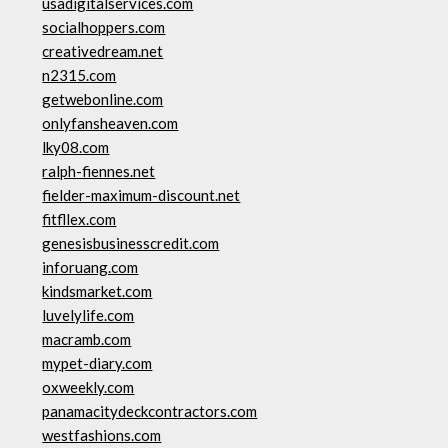
usadigitalservices.com
socialhoppers.com
creativedream.net
n2315.com
getwebonline.com
onlyfansheaven.com
lky08.com
ralph-fiennes.net
fielder-maximum-discount.net
fitfllex.com
genesisbusinesscredit.com
inforuang.com
kindsmarket.com
luvelylife.com
macramb.com
mypet-diary.com
oxweekly.com
panamacitydeckcontractors.com
westfashions.com