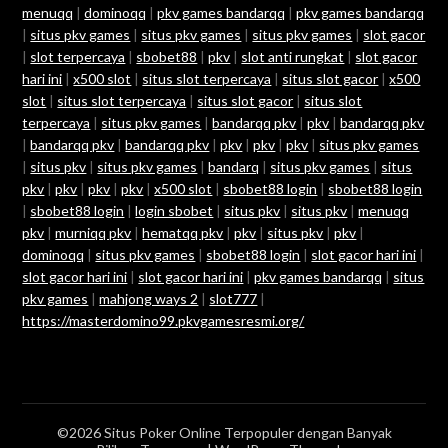
menuqq
|
dominoqq
|
pkv games bandarqq
|
pkv games bandarqq
|
situs pkv games
|
situs pkv games
|
situs pkv games
|
slot gacor
|
slot terpercaya
|
sbobet88
|
pkv
|
slot anti rungkat
|
slot gacor
hari ini
|
x500 slot
|
situs slot terpercaya
|
situs slot gacor
|
x500
slot
|
situs slot terpercaya
|
situs slot gacor
|
situs slot
terpercaya
|
situs pkv games
|
bandarqq pkv
|
pkv
|
bandarqq pkv
|
bandarqq pkv
|
bandarqq pkv
|
pkv
|
pkv
|
pkv
|
situs pkv games
|
situs pkv
|
situs pkv games
|
bandarq
|
situs pkv games
|
situs
pkv
|
pkv
|
pkv
|
pkv
|
x500 slot
|
sbobet88 login
|
sbobet88 login
|
sbobet88 login
|
login sbobet
|
situs pkv
|
situs pkv
|
menuqq
pkv
|
murniqq pkv
|
hematqq pkv
|
pkv
|
situs pkv
|
pkv
|
dominoqq
|
situs pkv games
|
sbobet88 login
|
slot gacor hari ini
|
slot gacor hari ini
|
slot gacor hari ini
|
pkv games bandarqq
|
situs
pkv games
|
mahjong ways 2
|
slot777
|
https://masterdomino99.pkvgamesresmi.org/
©2026 Situs Poker Online Terpopuler dengan Banyak