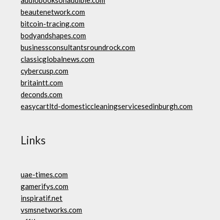
audiobooksonaudible.com
beautenetwork.com
bitcoin-tracing.com
bodyandshapes.com
businessconsultantsroundrock.com
classicglobalnews.com
cybercusp.com
britaintt.com
deconds.com
easycartltd-domesticcleaningservicesedinburgh.com
Links
uae-times.com
gamerifys.com
inspiratif.net
vsmsnetworks.com