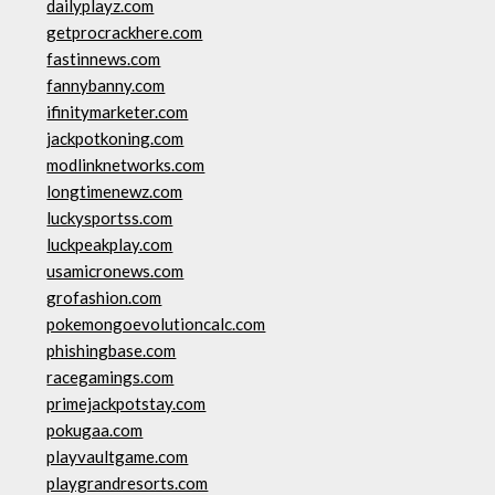
dailyplayz.com
getprocrackhere.com
fastinnews.com
fannybanny.com
ifinitymarketer.com
jackpotkoning.com
modlinknetworks.com
longtimenewz.com
luckysportss.com
luckpeakplay.com
usamicronews.com
grofashion.com
pokemongoevolutioncalc.com
phishingbase.com
racegamings.com
primejackpotstay.com
pokugaa.com
playvaultgame.com
playgrandresorts.com