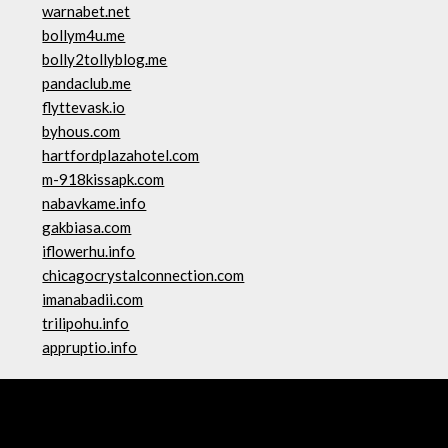
warnabet.net
bollym4u.me
bolly2tollyblog.me
pandaclub.me
flyttevask.io
byhous.com
hartfordplazahotel.com
m-918kissapk.com
nabavkame.info
gakbiasa.com
iflowerhu.info
chicagocrystalconnection.com
imanabadii.com
trilipohu.info
appruptio.info