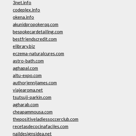
3net.info
codeplex.info
okena.info
akunidpropokerqq.com
bespokecardetailing.com
bestfriendscredit.com
elibrary.biz
eczema-naturalcures.com
astro-bath.com
aghapal.com
altu-expo.com
authorjennijames.com
viajearoma.net
tsutsuji-parkin.com
agharab.com
cheapammousa.com
thepositiveladiessoccerclub.com
recetasdecocinafaciles.com
naildesignsidea.net