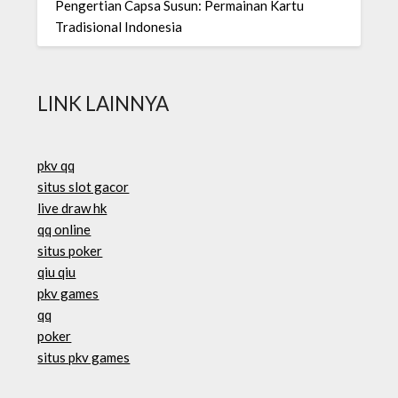
Pengertian Capsa Susun: Permainan Kartu
Tradisional Indonesia
LINK LAINNYA
pkv qq
situs slot gacor
live draw hk
qq online
situs poker
qiu qiu
pkv games
qq
poker
situs pkv games