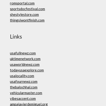
romsportal.com
sportsdocfestival.com
shestylestore.com
thingsiwontfinish.com
Links
usafullnewz.com
uktimenetwork.com
usaworldnewz.com
todayusaexplore.com
usalocality.com
usafournewz.com
thebalochhal.com
vehicularmaster.com
vibesaccent.com
ampajavierdemiguel.org