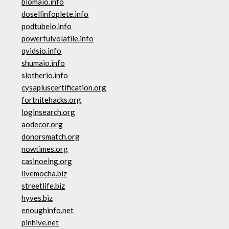
blomaio.info
dosellinfoplete.info
podtubeio.info
powerfulvolatile.info
qvidsio.info
shumaio.info
slotherio.info
cysapluscertification.org
fortnitehacks.org
loginsearch.org
aodecor.org
donorsmatch.org
nowtimes.org
casinoeing.org
livemocha.biz
streetlife.biz
hyves.biz
enoughinfo.net
pinhive.net