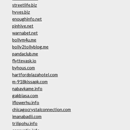
streetlife.biz
hyves.biz
enoughinfo.net
pinhive.net
warnabet.net
bollym4u.me
bolly2tollyblog.me
pandaclub.me
flyttevask.io
byhous.com
hartfordplazahotel.com
m-918kissapk.com
nabavkame.info
gakbiasa.com
iflowerhu.info
chicagocrystalconnection.com
imanabadii.com
trilipohu.info