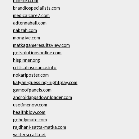
nineniki.com
brandiospecialists.com
medicalcare7.com
adtennaball.com
nabzah.com
mongive.com
matkagameresultsview.com
getsolutionsonline.com
hispinner.org
criticalinsurance.info
nokariposter.com
kalyan-guessing-nightplay.com
gameofpanels.com
androidappsdownloader.com
usetimenow.com
healthblow.com
gohelpmate.com
rajdhani-satta-matka.com
writerscraft.net