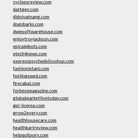
cyclopsreview.com
dattgen.com
didoivatnang.com
dogsbarks.com
dwmsoftwarehouse.com
enjoytroyjackson.com
epicaimbots.com
etech4news.com
expresspsychedelicsshop.com
fashionistani.com
feelingswed.com
firecabal.com
forbessmagazine.com
globalmarketlivetoday.com
gpl-license.com
grow2every.com
healthhousecare.com
healthkartreview.com
helpquitporn.com