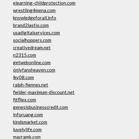
elearning-childprotection.com
wrestling4mena.com
knowledgeforall.info
brand2lastio.com
usadigitalservices.com
socialhoppers.com
creativedream.net
n2315.com
getwebonline.com
onlyfansheaven.com
lky08.com
ralph-fiennes.net
fielder-maximum-discount.net
fitfllex.com
genesisbusinesscredit.com
inforuang.com
kindsmarket.com
luvelylife.com
macramb.com