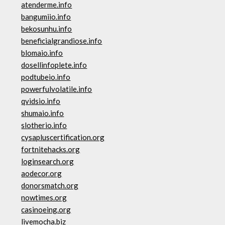
atenderme.info
bangumiio.info
bekosunhu.info
beneficialgrandiose.info
blomaio.info
dosellinfoplete.info
podtubeio.info
powerfulvolatile.info
qvidsio.info
shumaio.info
slotherio.info
cysapluscertification.org
fortnitehacks.org
loginsearch.org
aodecor.org
donorsmatch.org
nowtimes.org
casinoeing.org
livemocha.biz