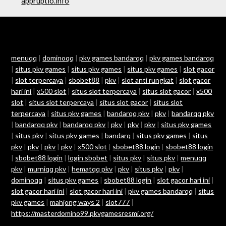
appruptio.info
menuqq
|
dominoqq
|
pkv games bandarqq
|
pkv games bandarqq
|
situs pkv games
|
situs pkv games
|
situs pkv games
|
slot gacor
|
slot terpercaya
|
sbobet88
|
pkv
|
slot anti rungkat
|
slot gacor
hari ini
|
x500 slot
|
situs slot terpercaya
|
situs slot gacor
|
x500
slot
|
situs slot terpercaya
|
situs slot gacor
|
situs slot
terpercaya
|
situs pkv games
|
bandarqq pkv
|
pkv
|
bandarqq pkv
|
bandarqq pkv
|
bandarqq pkv
|
pkv
|
pkv
|
pkv
|
situs pkv games
|
situs pkv
|
situs pkv games
|
bandarq
|
situs pkv games
|
situs
pkv
|
pkv
|
pkv
|
pkv
|
x500 slot
|
sbobet88 login
|
sbobet88 login
|
sbobet88 login
|
login sbobet
|
situs pkv
|
situs pkv
|
menuqq
pkv
|
murniqq pkv
|
hematqq pkv
|
pkv
|
situs pkv
|
pkv
|
dominoqq
|
situs pkv games
|
sbobet88 login
|
slot gacor hari ini
|
slot gacor hari ini
|
slot gacor hari ini
|
pkv games bandarqq
|
situs
pkv games
|
mahjong ways 2
|
slot777
|
https://masterdomino99.pkvgamesresmi.org/