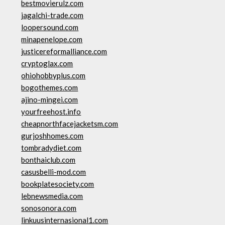
bestmovierulz.com
jagalchi-trade.com
loopersound.com
minapenelope.com
justicereformalliance.com
cryptoglax.com
ohiohobbyplus.com
bogothemes.com
ajino-mingei.com
yourfreehost.info
cheapnorthfacejacketsm.com
gurjoshhomes.com
tombradydiet.com
bonthaiclub.com
casusbelli-mod.com
bookplatesociety.com
lebnewsmedia.com
sonosonora.com
linkuusinternasional1.com