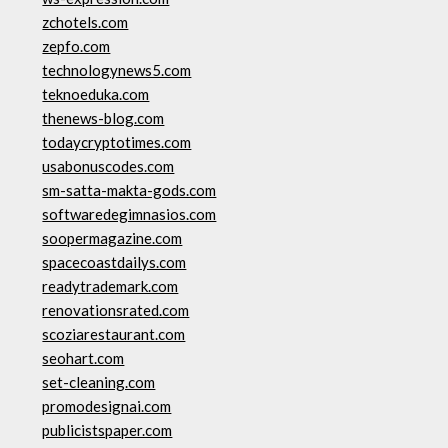
zchotels.com
zepfo.com
technologynews5.com
teknoeduka.com
thenews-blog.com
todaycryptotimes.com
usabonuscodes.com
sm-satta-makta-gods.com
softwaredegimnasios.com
soopermagazine.com
spacecoastdailys.com
readytrademark.com
renovationsrated.com
scoziarestaurant.com
seohart.com
set-cleaning.com
promodesignai.com
publicistspaper.com