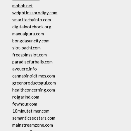
mohob.net
weightlossprodigy.com
smarttechyinfo.com
digitalnotebook.org
maxualguru.com
bongdasuncity.com
slot-pachi.com
freespinsslot.com
paradisefurballs.com
aveuere.info
cannabinoidtimes.com
greenproductsgui.com
healthconcerning.com
rojgarind.com
fewhour.com
18minutetimer.com
semanticseostars.com
mainstreamzone.com