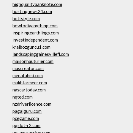
highqualitybanknote.com
hostingnews24.com
hottstyle.com
howtodiyanything.com
inspiringearthlings.com
investindependent.com
kralbozguncu1.com
landscapinggainesvillefl.com
maisonhauturier.com
mascreator.com
menafahmi.com
mukhtarmeer.com
nascartoday.com
nqted.com
nzdriverlicence.com
pagalguru.com
pcegame.com
pgslot-r2.com
ws-expression.com