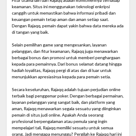
Fitur utama lain dari Rajaqq adalah komitmennya terhadap
keamanan. Situs ini menggunakan teknologi enkripsi
canggih untuk memastikan bahwa informasi pribadi dan
keuangan pemain tetap aman dan aman setiap saat.
Dengan Rajaqq, pemain dapat yakin bahwa data mereka ada
di tangan yang baik.
Selain pemilihan game yang mengesankan, layanan
pelanggan, dan fitur keamanan, Rajaqq juga menawarkan
berbagai bonus dan promosi untuk memberi penghargaan
kepada para pemainnya. Dari bonus selamat datang hingga
hadiah loyalitas, Rajaqq pergi di atas dan di luar untuk
menunjukkan apresiasinya kepada para pemain setia.
Secara keseluruhan, Rajaqq adalah tujuan perjudian online
terbaik bagi penggemar poker. Dengan berbagai permainan,
layanan pelanggan yang sangat baik, dan platform yang
aman, Rajaqq menawarkan segala sesuatu yang diinginkan
pemain di situs judi online. Apakah Anda seorang
profesional berpengalaman atau pemula yang ingin
mempelajari tali, Rajaqq memiliki sesuatu untuk semua
orang. Jadi mengapa menunggu? Pergilah ke Rajaqq hari ini