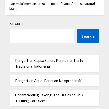
dan mulai memainkan game poker favorit Anda sekarang!
[ad_2]
SEARCH
Search
Pengertian Capsa Susun: Permainan Kartu
Tradisional Indonesia
Pengertian Aduq: Panduan Komprehensif
Understanding Sakong: The Basics of This
Thrilling Card Game