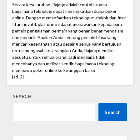
Secara keseluruhan, Rajaqq adalah contoh utama
bagaimana teknologi dapat meningkatkan dunia poker
online. Dengan memanfaatkan teknologi mutakhir dan fitur-
fitur inovatif, platform ini dapat menawarkan kepada para
pemain pengalaman bermain yang benar-benar mendalam
dan menarik. Apakah Anda seorang pemain biasa yang
mencari kesenangan atau pesaing serius yang bertujuan
untuk mengasah keterampilan Anda, Rajaqq memiliki
sesuatu untuk semua orang. Jadi mengapa tidak
mencobanya dan melihat sendiri bagaimana teknologi
membawa poker online ke ketinggian baru?
[ad_2]
SEARCH
Search