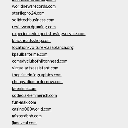
worldnewsrecords.com
sterilepro24.com
solidtechbusiness.com
reviewcardgaming.com
experiencedexpertstowingservice.com
blackheadsshop.com
location-voiture-casablanca.org
kpaulbartelme.com
comedyclubofhiltonhead.com
virtualartsassistant.com
theprimeinfographics.com
cheapvaliumordernow.com
beenime.com
sodecia-kemmerich.com
fun-mak.com
casino888world.com
misterdbnb.com
jkmezcal.com