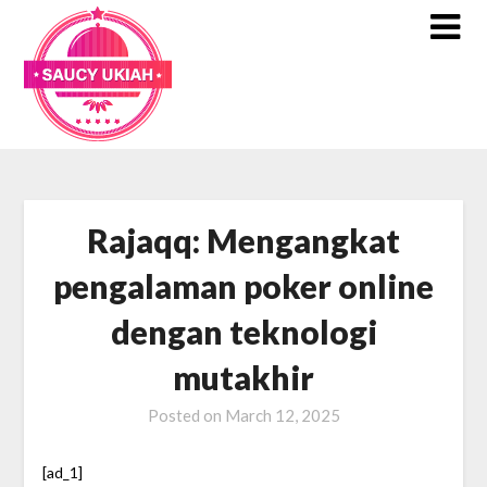
Skip
to
content
Rajaqq: Mengangkat
pengalaman poker online
dengan teknologi
mutakhir
Posted on
March 12, 2025
[ad_1]