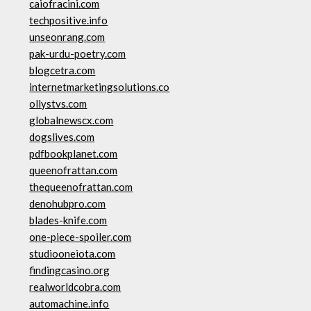
caiofracini.com
techpositive.info
unseonrang.com
pak-urdu-poetry.com
blogcetra.com
internetmarketingsolutions.co
ollystvs.com
globalnewscx.com
dogslives.com
pdfbookplanet.com
queenofrattan.com
thequeenofrattan.com
denohubpro.com
blades-knife.com
one-piece-spoiler.com
studiooneiota.com
findingcasino.org
realworldcobra.com
automachine.info