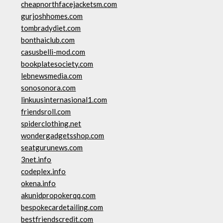
cheapnorthfacejacketsm.com
gurjoshhomes.com
tombradydiet.com
bonthaiclub.com
casusbelli-mod.com
bookplatesociety.com
lebnewsmedia.com
sonosonora.com
linkuusinternasional1.com
friendsroll.com
spiderclothing.net
wondergadgetsshop.com
seatgurunews.com
3net.info
codeplex.info
okena.info
akunidpropokerqq.com
bespokecardetailing.com
bestfriendscredit.com