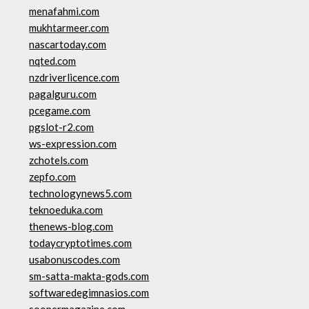
menafahmi.com
mukhtarmeer.com
nascartoday.com
nqted.com
nzdriverlicence.com
pagalguru.com
pcegame.com
pgslot-r2.com
ws-expression.com
zchotels.com
zepfo.com
technologynews5.com
teknoeduka.com
thenews-blog.com
todaycryptotimes.com
usabonuscodes.com
sm-satta-makta-gods.com
softwaredegimnasios.com