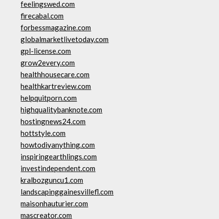
feelingswed.com
firecabal.com
forbessmagazine.com
globalmarketlivetoday.com
gpl-license.com
grow2every.com
healthhousecare.com
healthkartreview.com
helpquitporn.com
highqualitybanknote.com
hostingnews24.com
hottstyle.com
howtodiyanything.com
inspiringearthlings.com
investindependent.com
kralbozguncu1.com
landscapinggainesvillefl.com
maisonhauturier.com
mascreator.com