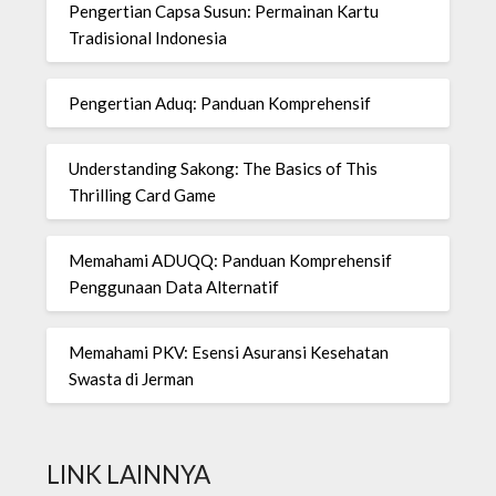
Pengertian Capsa Susun: Permainan Kartu
Tradisional Indonesia
Pengertian Aduq: Panduan Komprehensif
Understanding Sakong: The Basics of This
Thrilling Card Game
Memahami ADUQQ: Panduan Komprehensif
Penggunaan Data Alternatif
Memahami PKV: Esensi Asuransi Kesehatan
Swasta di Jerman
LINK LAINNYA