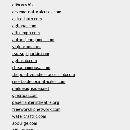
elibrary.biz
eczema-naturalcures.com
astro-bath.com
aghapal.com
altu-expo.com
authorjennijames.com
viajearoma.net
tsutsuji-parkin.com
agharab.com
cheapammousa.com
thepositiveladiessoccerclub.com
recetasdecocinafaciles.com
naildesignsidea.net
greatpai.com
paperlanterntheatre.org
freeworshipnetwork.com
watercraftllc.com
abourge.com