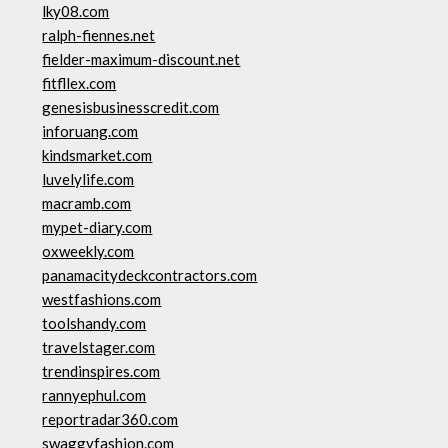
lky08.com
ralph-fiennes.net
fielder-maximum-discount.net
fitfllex.com
genesisbusinesscredit.com
inforuang.com
kindsmarket.com
luvelylife.com
macramb.com
mypet-diary.com
oxweekly.com
panamacitydeckcontractors.com
westfashions.com
toolshandy.com
travelstager.com
trendinspires.com
rannyephul.com
reportradar360.com
swaggyfashion.com