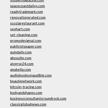
soopermagazine.com
spacecoastdailys.com
readytrademark.com
renovationsrated.com
scoziarestaurant.com
seohart.com
set-cleaning.com
promodesignai.com
publicistspaper.com
quindaily.com
abosulte.com
aiverse24.com
anubella.com
audiobooksonaudible.com
beautenetwork.com
bitcoin-tracing.com
bodyandshapes.com
businessconsultantsroundrock.com
classicglobalnews.com