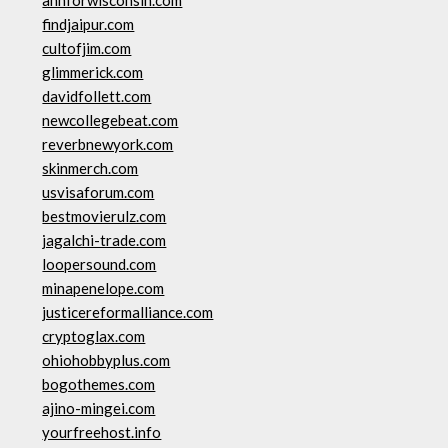
annforwisconsin.com
findjaipur.com
cultofjim.com
glimmerick.com
davidfollett.com
newcollegebeat.com
reverbnewyork.com
skinmerch.com
usvisaforum.com
bestmovierulz.com
jagalchi-trade.com
loopersound.com
minapenelope.com
justicereformalliance.com
cryptoglax.com
ohiohobbyplus.com
bogothemes.com
ajino-mingei.com
yourfreehost.info