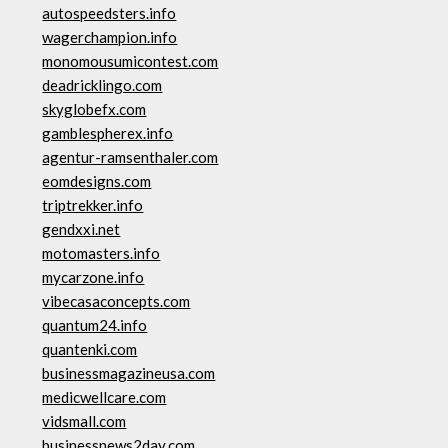
autospeedsters.info
wagerchampion.info
monomousumicontest.com
deadricklingo.com
skyglobefx.com
gamblespherex.info
agentur-ramsenthaler.com
eomdesigns.com
triptrekker.info
gendxxi.net
motomasters.info
mycarzone.info
vibecasaconcepts.com
quantum24.info
quantenki.com
businessmagazineusa.com
medicwellcare.com
vidsmall.com
businessnews2day.com