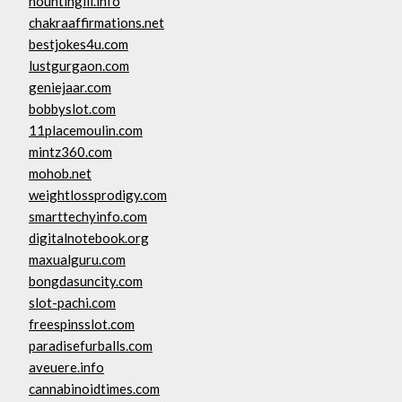
hountinglil.info
chakraaffirmations.net
bestjokes4u.com
lustgurgaon.com
geniejaar.com
bobbyslot.com
11placemoulin.com
mintz360.com
mohob.net
weightlossprodigy.com
smarttechyinfo.com
digitalnotebook.org
maxualguru.com
bongdasuncity.com
slot-pachi.com
freespinsslot.com
paradisefurballs.com
aveuere.info
cannabinoidtimes.com