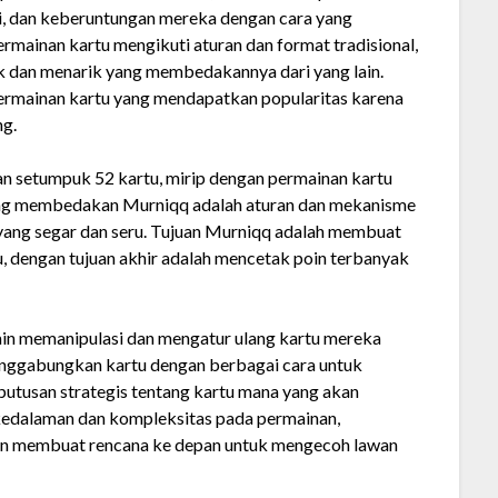
i, dan keberuntungan mereka dengan cara yang
ainan kartu mengikuti aturan dan format tradisional,
 dan menarik yang membedakannya dari yang lain.
permainan kartu yang mendapatkan popularitas karena
ng.
n setumpuk 52 kartu, mirip dengan permainan kartu
 yang membedakan Murniqq adalah aturan dan mekanisme
ang segar dan seru. Tujuan Murniqq adalah membuat
u, dengan tujuan akhir adalah mencetak poin terbanyak
ain memanipulasi dan mengatur ulang kartu mereka
enggabungkan kartu dengan berbagai cara untuk
putusan strategis tentang kartu mana yang akan
 kedalaman dan kompleksitas pada permainan,
dan membuat rencana ke depan untuk mengecoh lawan