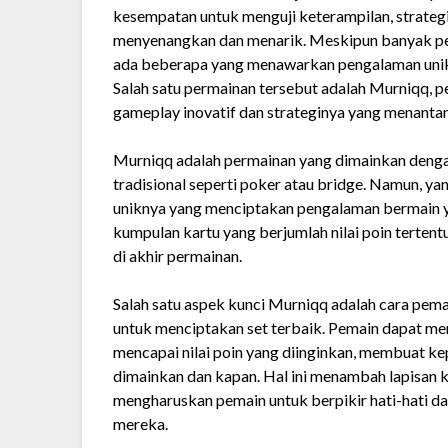
kesempatan untuk menguji keterampilan, strateg
menyenangkan dan menarik. Meskipun banyak perm
ada beberapa yang menawarkan pengalaman unik
Salah satu permainan tersebut adalah Murniqq, 
gameplay inovatif dan strateginya yang menanta
Murniqq adalah permainan yang dimainkan denga
tradisional seperti poker atau bridge. Namun,
uniknya yang menciptakan pengalaman bermain y
kumpulan kartu yang berjumlah nilai poin tertent
di akhir permainan.
Salah satu aspek kunci Murniqq adalah cara pem
untuk menciptakan set terbaik. Pemain dapat m
mencapai nilai poin yang diinginkan, membuat ke
dimainkan dan kapan. Hal ini menambah lapisan
mengharuskan pemain untuk berpikir hati-hati 
mereka.