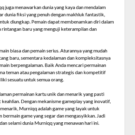
iqq juga menawarkan dunia yang kaya dan mendalam
tar dunia fiksi yang penuh dengan makhluk fantastik,
 untuk diungkap. Pemain dapat membenamkan diri dalam
n rintangan baru yang menguji keterampilan dan
ain biasa dan pemain serius. Aturannya yang mudah
atang baru, sementara kedalaman dan kompleksitasnya
main berpengalaman. Baik Anda mencari permainan
a teman atau pengalaman strategis dan kompetitif
iki sesuatu untuk semua orang.
aman permainan kartu unik dan menarik yang pasti
t keahlian. Dengan mekanisme gameplay yang inovatif,
 menarik, Murniqq adalah game yang layak untuk
man bermain game yang segar dan mengasyikkan. Jadi
an selami dunia Murniqq yang menawan hari ini.