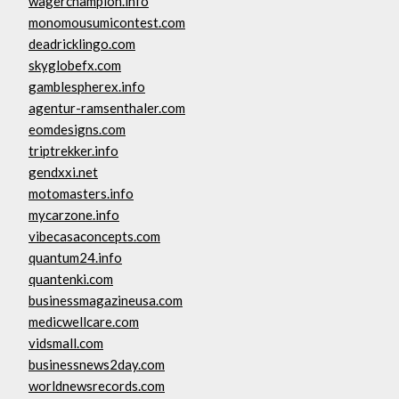
wagerchampion.info
monomousumicontest.com
deadricklingo.com
skyglobefx.com
gamblespherex.info
agentur-ramsenthaler.com
eomdesigns.com
triptrekker.info
gendxxi.net
motomasters.info
mycarzone.info
vibecasaconcepts.com
quantum24.info
quantenki.com
businessmagazineusa.com
medicwellcare.com
vidsmall.com
businessnews2day.com
worldnewsrecords.com