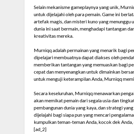
Selain mekanisme gameplaynya yang unik, Murn
untuk dijelajahi oleh para pemain. Game ini berla
artefak magis, dan misteri kuno yang menunggu
dunia ini saat bermain, menghadapi tantangan da
kreativitas mereka.
Murniqq adalah permainan yang menarik bagi pem
dipelajari membuatnya dapat diakses oleh pend
memberikan tantangan yang memuaskan bagi pe
cepat dan menyenangkan untuk dimainkan bersam
untuk menguji keterampilan Anda, Murniqq memil
Secara keseluruhan, Murniqq menawarkan pengal
akan memikat pemain dari segala usia dan tingka
pembangunan dunia yang kaya, dan strategi yang
dijelajahi bagi siapa pun yang mencari pengala
kumpulkan teman-teman Anda, kocok dek Anda, d
[ad_2]