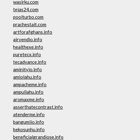
wasirku.com
tejas24.com
poolturbo.com
prachestait.com
artforafghans.info
airvendio.info
healthexe.info
puretecx.info
tecadvance.info
aminityio.info
amiolahu.info
ampacheme.info
ampullahu.info
aromaxme.info
asserthatecontrast.info
atenderme.info
bangumiio.info
bekosunhu.info
beneficialgrandiose.info