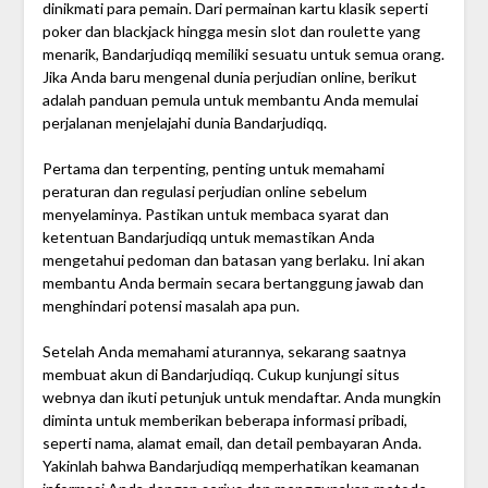
dinikmati para pemain. Dari permainan kartu klasik seperti
poker dan blackjack hingga mesin slot dan roulette yang
menarik, Bandarjudiqq memiliki sesuatu untuk semua orang.
Jika Anda baru mengenal dunia perjudian online, berikut
adalah panduan pemula untuk membantu Anda memulai
perjalanan menjelajahi dunia Bandarjudiqq.
Pertama dan terpenting, penting untuk memahami
peraturan dan regulasi perjudian online sebelum
menyelaminya. Pastikan untuk membaca syarat dan
ketentuan Bandarjudiqq untuk memastikan Anda
mengetahui pedoman dan batasan yang berlaku. Ini akan
membantu Anda bermain secara bertanggung jawab dan
menghindari potensi masalah apa pun.
Setelah Anda memahami aturannya, sekarang saatnya
membuat akun di Bandarjudiqq. Cukup kunjungi situs
webnya dan ikuti petunjuk untuk mendaftar. Anda mungkin
diminta untuk memberikan beberapa informasi pribadi,
seperti nama, alamat email, dan detail pembayaran Anda.
Yakinlah bahwa Bandarjudiqq memperhatikan keamanan