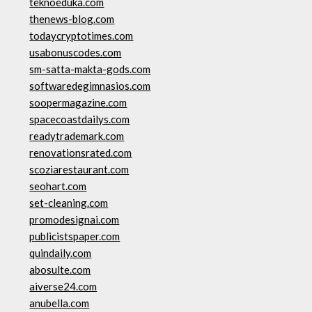
teknoeduka.com
thenews-blog.com
todaycryptotimes.com
usabonuscodes.com
sm-satta-makta-gods.com
softwaredegimnasios.com
soopermagazine.com
spacecoastdailys.com
readytrademark.com
renovationsrated.com
scoziarestaurant.com
seohart.com
set-cleaning.com
promodesignai.com
publicistspaper.com
quindaily.com
abosulte.com
aiverse24.com
anubella.com