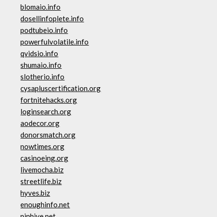
blomaio.info
dosellinfoplete.info
podtubeio.info
powerfulvolatile.info
qvidsio.info
shumaio.info
slotherio.info
cysapluscertification.org
fortnitehacks.org
loginsearch.org
aodecor.org
donorsmatch.org
nowtimes.org
casinoeing.org
livemocha.biz
streetlife.biz
hyves.biz
enoughinfo.net
pinhive.net