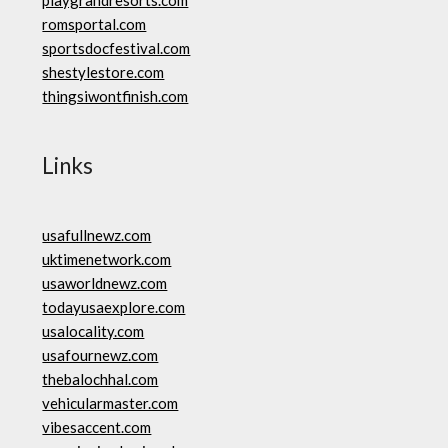
playgrandresorts.com
romsportal.com
sportsdocfestival.com
shestylestore.com
thingsiwontfinish.com
Links
usafullnewz.com
uktimenetwork.com
usaworldnewz.com
todayusaexplore.com
usalocality.com
usafournewz.com
thebalochhal.com
vehicularmaster.com
vibesaccent.com