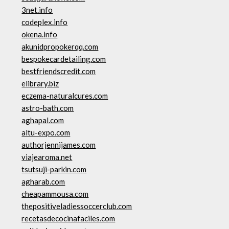
3net.info
codeplex.info
okena.info
akunidpropokerqq.com
bespokecardetailing.com
bestfriendscredit.com
elibrary.biz
eczema-naturalcures.com
astro-bath.com
aghapal.com
altu-expo.com
authorjennijames.com
viajearoma.net
tsutsuji-parkin.com
agharab.com
cheapammousa.com
thepositiveladiessoccerclub.com
recetasdecocinafaciles.com