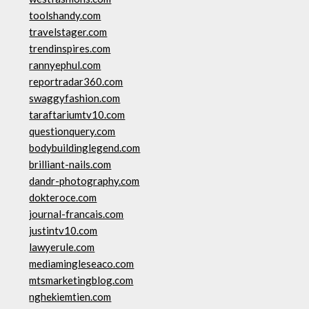
toolshandy.com
travelstager.com
trendinspires.com
rannyephul.com
reportradar360.com
swaggyfashion.com
taraftariumtv10.com
questionquery.com
bodybuildinglegend.com
brilliant-nails.com
dandr-photography.com
dokteroce.com
journal-francais.com
justintv10.com
lawyerule.com
mediamingleseaco.com
mtsmarketingblog.com
nghekiemtien.com