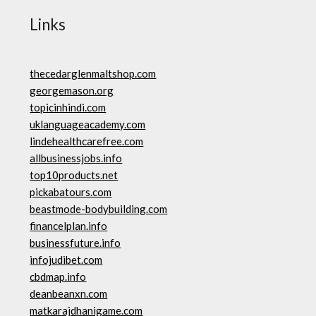
Links
thecedarglenmaltshop.com
georgemason.org
topicinhindi.com
uklanguageacademy.com
lindehealthcarefree.com
allbusinessjobs.info
top10products.net
pickabatours.com
beastmode-bodybuilding.com
financelplan.info
businessfuture.info
infojudibet.com
cbdmap.info
deanbeanxn.com
matkarajdhanigame.com