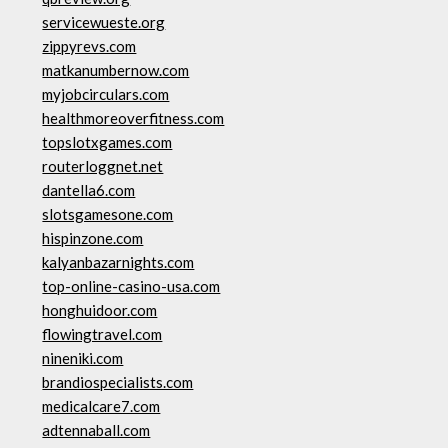
servicewueste.org
zippyrevs.com
matkanumbernow.com
myjobcirculars.com
healthmoreoverfitness.com
topslotxgames.com
routerloggnet.net
dantella6.com
slotsgamesone.com
hispinzone.com
kalyanbazarnights.com
top-online-casino-usa.com
honghuidoor.com
flowingtravel.com
nineniki.com
brandiospecialists.com
medicalcare7.com
adtennaball.com