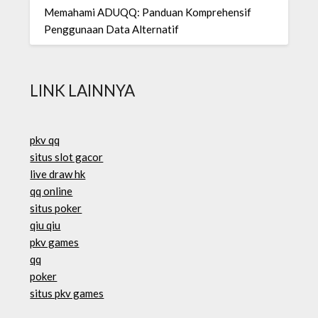
Memahami ADUQQ: Panduan Komprehensif
Penggunaan Data Alternatif
LINK LAINNYA
pkv qq
situs slot gacor
live draw hk
qq online
situs poker
qiu qiu
pkv games
qq
poker
situs pkv games