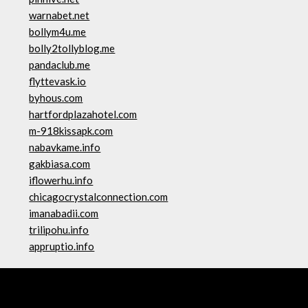
warnabet.net
bollym4u.me
bolly2tollyblog.me
pandaclub.me
flyttevask.io
byhous.com
hartfordplazahotel.com
m-918kissapk.com
nabavkame.info
gakbiasa.com
iflowerhu.info
chicagocrystalconnection.com
imanabadii.com
trilipohu.info
appruptio.info