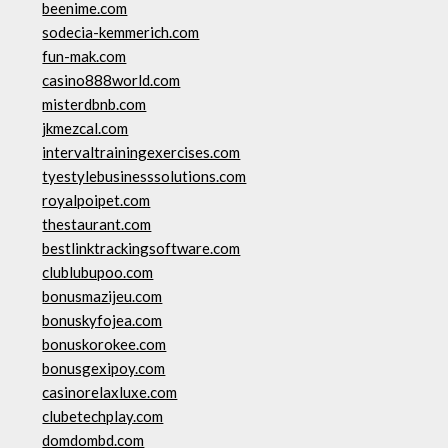
beenime.com
sodecia-kemmerich.com
fun-mak.com
casino888world.com
misterdbnb.com
jkmezcal.com
intervaltrainingexercises.com
tyestylebusinesssolutions.com
royalpoipet.com
thestaurant.com
bestlinktrackingsoftware.com
clublubupoo.com
bonusmazijeu.com
bonuskyfojea.com
bonuskorokee.com
bonusgexipoy.com
casinorelaxluxe.com
clubetechplay.com
domdombd.com