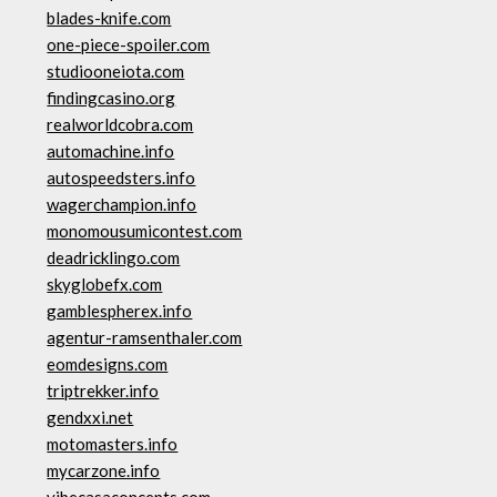
blades-knife.com
one-piece-spoiler.com
studiooneiota.com
findingcasino.org
realworldcobra.com
automachine.info
autospeedsters.info
wagerchampion.info
monomousumicontest.com
deadricklingo.com
skyglobefx.com
gamblespherex.info
agentur-ramsenthaler.com
eomdesigns.com
triptrekker.info
gendxxi.net
motomasters.info
mycarzone.info