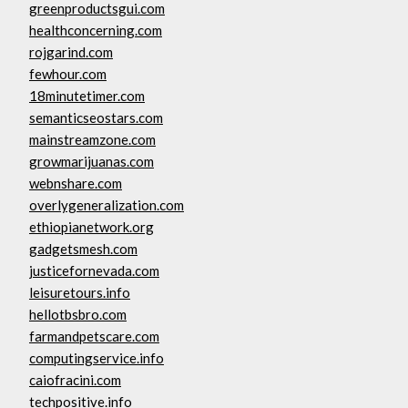
greenproductsgui.com
healthconcerning.com
rojgarind.com
fewhour.com
18minutetimer.com
semanticseostars.com
mainstreamzone.com
growmarijuanas.com
webnshare.com
overlygeneralization.com
ethiopianetwork.org
gadgetsmesh.com
justicefornevada.com
leisuretours.info
hellotbsbro.com
farmandpetscare.com
computingservice.info
caiofracini.com
techpositive.info