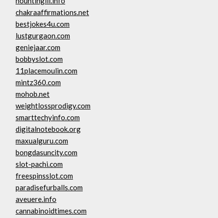
hountinglil.info
chakraaffirmations.net
bestjokes4u.com
lustgurgaon.com
geniejaar.com
bobbyslot.com
11placemoulin.com
mintz360.com
mohob.net
weightlossprodigy.com
smarttechyinfo.com
digitalnotebook.org
maxualguru.com
bongdasuncity.com
slot-pachi.com
freespinsslot.com
paradisefurballs.com
aveuere.info
cannabinoidtimes.com