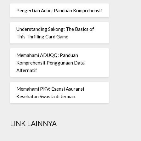
Pengertian Aduq: Panduan Komprehensif
Understanding Sakong: The Basics of
This Thrilling Card Game
Memahami ADUQQ: Panduan
Komprehensif Penggunaan Data
Alternatif
Memahami PKV: Esensi Asuransi
Kesehatan Swasta di Jerman
LINK LAINNYA