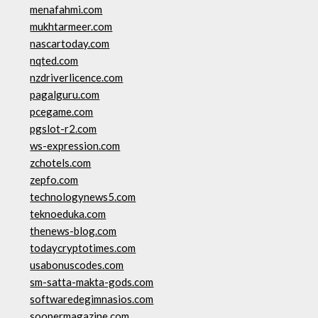
menafahmi.com
mukhtarmeer.com
nascartoday.com
nqted.com
nzdriverlicence.com
pagalguru.com
pcegame.com
pgslot-r2.com
ws-expression.com
zchotels.com
zepfo.com
technologynews5.com
teknoeduka.com
thenews-blog.com
todaycryptotimes.com
usabonuscodes.com
sm-satta-makta-gods.com
softwaredegimnasios.com
soopermagazine.com