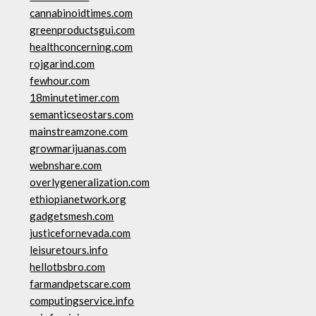
cannabinoidtimes.com
greenproductsgui.com
healthconcerning.com
rojgarind.com
fewhour.com
18minutetimer.com
semanticseostars.com
mainstreamzone.com
growmarijuanas.com
webnshare.com
overlygeneralization.com
ethiopianetwork.org
gadgetsmesh.com
justicefornevada.com
leisuretours.info
hellotbsbro.com
farmandpetscare.com
computingservice.info