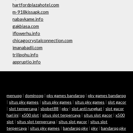
hartfordplazahotel.com
m-918kissapk.com
nabavkame.info
gakbiasa.com
iflowerhu.info
chicagocrystalconnection.com
imanabadii.com
trilipohu.info
appruptio.info
menuqq
|
dominoqq
|
pkv games bandarqq
|
pkv games bandarqq
|
situs pkv games
|
situs pkv games
|
situs pkv games
|
slot gacor
|
slot terpercaya
|
sbobet88
|
pkv
|
slot anti rungkat
|
slot gacor
hari ini
|
x500 slot
|
situs slot terpercaya
|
situs slot gacor
|
x500
slot
|
situs slot terpercaya
|
situs slot gacor
|
situs slot
terpercaya
|
situs pkv games
|
bandarqq pkv
|
pkv
|
bandarqq pkv