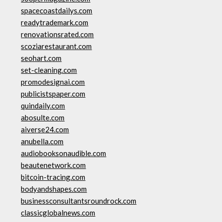
spacecoastdailys.com
readytrademark.com
renovationsrated.com
scoziarestaurant.com
seohart.com
set-cleaning.com
promodesignai.com
publicistspaper.com
quindaily.com
abosulte.com
aiverse24.com
anubella.com
audiobooksonaudible.com
beautenetwork.com
bitcoin-tracing.com
bodyandshapes.com
businessconsultantsroundrock.com
classicglobalnews.com