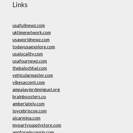
Links
usafullnewz.com
uktimenetwork.com
usaworldnewz.com
todayusaexplore.com
usalocality.com
usafournewz.com
thebalochhal.com
vehicularmaster.com
vibesaccent.com
ampajavierdemiguel.org
brainboosters.co
amberlately.com
joycebriscoe.com
aicarmina.com
mypartysupplystore.com
annforwisconsin.com