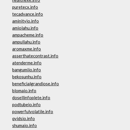
healthexe.info
puretecx.info
tecadvance.info
aminityio.info
amiolahu.info
ampacheme.info
ampullahu.info
aromaxme.info
asserthatecontrast.info
atenderme.info
bangumiio.info
bekosunhu.info
beneficialgrandiose.info
blomaio.info
dosellinfoplete.info
podtubeio.info
powerfulvolatile.info
qvidsio.info
shumaio.info