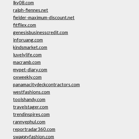
lky08.com
ralph-fiennes.net
fielder-maximum-discount.net
fitfllex.com
genesisbusinesscredit.com
inforuang.com
kindsmarket.com
luvelylife.com
macramb.com
mypet-diary.com
oxweekly.com
panamacitydeckcontractors.com
westfashions.com
toolshandy.com
travelstager.com
trendinspires.com
rannyephul.com
reportradar360.com
swaggyfashion.com