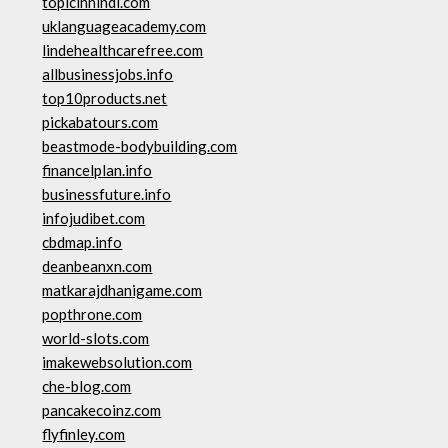
topicinhindi.com
uklanguageacademy.com
lindehealthcarefree.com
allbusinessjobs.info
top10products.net
pickabatours.com
beastmode-bodybuilding.com
financelplan.info
businessfuture.info
infojudibet.com
cbdmap.info
deanbeanxn.com
matkarajdhanigame.com
popthrone.com
world-slots.com
imakewebsolution.com
che-blog.com
pancakecoinz.com
flyfinley.com