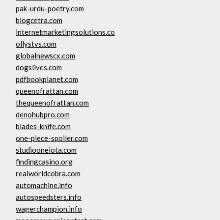
pak-urdu-poetry.com
blogcetra.com
internetmarketingsolutions.co
ollystvs.com
globalnewscx.com
dogslives.com
pdfbookplanet.com
queenofrattan.com
thequeenofrattan.com
denohubpro.com
blades-knife.com
one-piece-spoiler.com
studiooneiota.com
findingcasino.org
realworldcobra.com
automachine.info
autospeedsters.info
wagerchampion.info