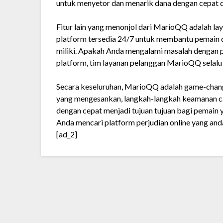
untuk menyetor dan menarik dana dengan cepat 
Fitur lain yang menonjol dari MarioQQ adalah l
platform tersedia 24/7 untuk membantu pemain 
miliki. Apakah Anda mengalami masalah dengan p
platform, tim layanan pelanggan MarioQQ selalu
Secara keseluruhan, MarioQQ adalah game-change
yang mengesankan, langkah-langkah keamanan c
dengan cepat menjadi tujuan tujuan bagi pemain
Anda mencari platform perjudian online yang anda
[ad_2]