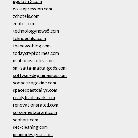
pgslot-r2.com
ws-expression.com
zchotels.com
zepfo.com
technologynews5.com
teknoeduka.com
thenews-blog.com
todaycryptotimes.com
usabonuscodes.com
sm-satta-makta-gods.com
softwaredegimnasios.com
soopermagazine.com
spacecoastdailys.com
readytrademark.com
renovationsrated.com
scoziarestaurant.com
seohart.com
set-cleaning.com
promodesignai.com