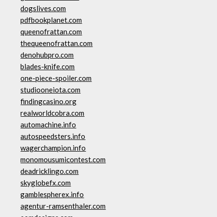
dogslives.com
pdfbookplanet.com
queenofrattan.com
thequeenofrattan.com
denohubpro.com
blades-knife.com
one-piece-spoiler.com
studiooneiota.com
findingcasino.org
realworldcobra.com
automachine.info
autospeedsters.info
wagerchampion.info
monomousumicontest.com
deadricklingo.com
skyglobefx.com
gamblespherex.info
agentur-ramsenthaler.com