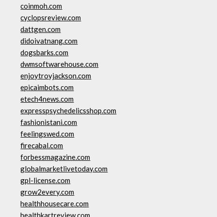
coinmoh.com
cyclopsreview.com
dattgen.com
didoivatnang.com
dogsbarks.com
dwmsoftwarehouse.com
enjoytroyjackson.com
epicaimbots.com
etech4news.com
expresspsychedelicsshop.com
fashionistani.com
feelingswed.com
firecabal.com
forbessmagazine.com
globalmarketlivetoday.com
gpl-license.com
grow2every.com
healthhousecare.com
healthkartreview.com