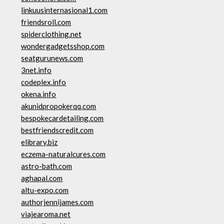
linkuusinternasional1.com
friendsroll.com
spiderclothing.net
wondergadgetsshop.com
seatgurunews.com
3net.info
codeplex.info
okena.info
akunidpropokerqq.com
bespokecardetailing.com
bestfriendscredit.com
elibrary.biz
eczema-naturalcures.com
astro-bath.com
aghapal.com
altu-expo.com
authorjennijames.com
viajearoma.net