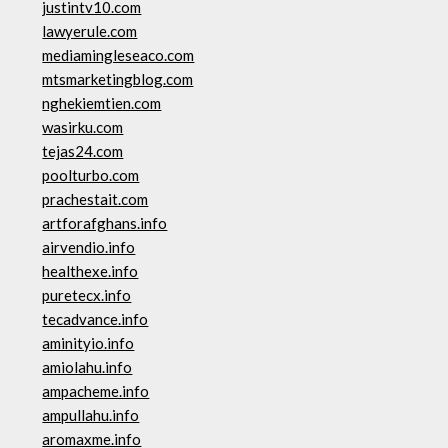
justintv10.com
lawyerule.com
mediamingleseaco.com
mtsmarketingblog.com
nghekiemtien.com
wasirku.com
tejas24.com
poolturbo.com
prachestait.com
artforafghans.info
airvendio.info
healthexe.info
puretecx.info
tecadvance.info
aminityio.info
amiolahu.info
ampacheme.info
ampullahu.info
aromaxme.info