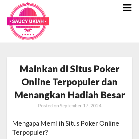
Skip
to
content
Mainkan di Situs Poker
Online Terpopuler dan
Menangkan Hadiah Besar
Posted on
September 17, 2024
Mengapa Memilih Situs Poker Online
Terpopuler?