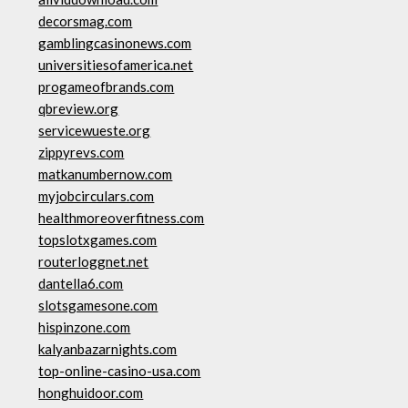
decorsmag.com
gamblingcasinonews.com
universitiesofamerica.net
progameofbrands.com
qbreview.org
servicewueste.org
zippyrevs.com
matkanumbernow.com
myjobcirculars.com
healthmoreoverfitness.com
topslotxgames.com
routerloggnet.net
dantella6.com
slotsgamesone.com
hispinzone.com
kalyanbazarnights.com
top-online-casino-usa.com
honghuidoor.com