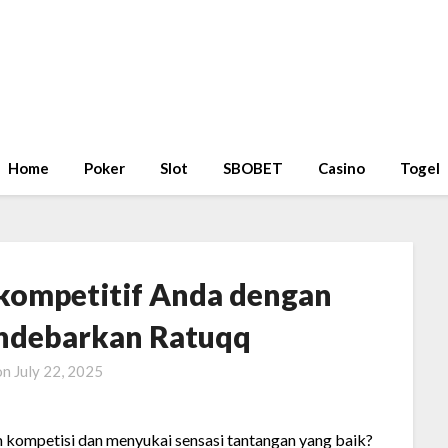
Home
Poker
Slot
SBOBET
Casino
Togel
kompetitif Anda dengan
ndebarkan Ratuqq
on
July 22, 2025
kompetisi dan menyukai sensasi tantangan yang baik?