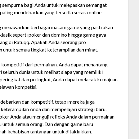
ng sempurna bagi Anda untuk melepaskan semangat
aling mendebarkan yang tersedia secara online.
ng menawarkan berbagai macam game yang pasti akan
klasik seperti poker dan domino hingga game gaya
rang di Ratuqq. Apakah Anda seorang pro
 untuk semua tingkat keterampilan dan minat.
at kompetitif dari permainan. Anda dapat menantang
 seluruh dunia untuk melihat siapa yang memiliki
n peringkat dan peringkat, Anda dapat melacak kemajuan
lawan kompetisi.
ebarkan dan kompetitif, tetapi mereka juga
keterampilan Anda dan mempelajari strategi baru.
ker Anda atau menguji refleks Anda dalam permainan
tu untuk semua orang. Dan dengan game baru
nah kehabisan tantangan untuk ditaklukkan.