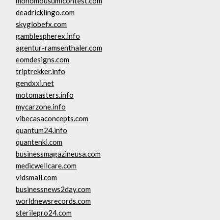
monomousumicontest.com
deadricklingo.com
skyglobefx.com
gamblespherex.info
agentur-ramsenthaler.com
eomdesigns.com
triptrekker.info
gendxxi.net
motomasters.info
mycarzone.info
vibecasaconcepts.com
quantum24.info
quantenki.com
businessmagazineusa.com
medicwellcare.com
vidsmall.com
businessnews2day.com
worldnewsrecords.com
sterilepro24.com