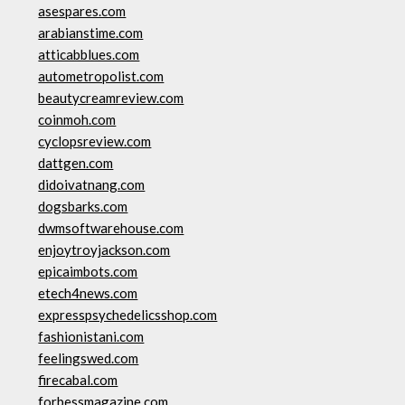
asespares.com
arabianstime.com
atticabblues.com
autometropolist.com
beautycreamreview.com
coinmoh.com
cyclopsreview.com
dattgen.com
didoivatnang.com
dogsbarks.com
dwmsoftwarehouse.com
enjoytroyjackson.com
epicaimbots.com
etech4news.com
expresspsychedelicsshop.com
fashionistani.com
feelingswed.com
firecabal.com
forbessmagazine.com