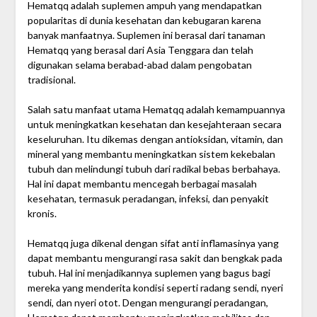
Hematqq adalah suplemen ampuh yang mendapatkan
popularitas di dunia kesehatan dan kebugaran karena
banyak manfaatnya. Suplemen ini berasal dari tanaman
Hematqq yang berasal dari Asia Tenggara dan telah
digunakan selama berabad-abad dalam pengobatan
tradisional.
Salah satu manfaat utama Hematqq adalah kemampuannya
untuk meningkatkan kesehatan dan kesejahteraan secara
keseluruhan. Itu dikemas dengan antioksidan, vitamin, dan
mineral yang membantu meningkatkan sistem kekebalan
tubuh dan melindungi tubuh dari radikal bebas berbahaya.
Hal ini dapat membantu mencegah berbagai masalah
kesehatan, termasuk peradangan, infeksi, dan penyakit
kronis.
Hematqq juga dikenal dengan sifat anti inflamasinya yang
dapat membantu mengurangi rasa sakit dan bengkak pada
tubuh. Hal ini menjadikannya suplemen yang bagus bagi
mereka yang menderita kondisi seperti radang sendi, nyeri
sendi, dan nyeri otot. Dengan mengurangi peradangan,