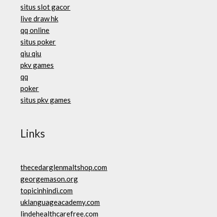
situs slot gacor
live draw hk
qq online
situs poker
qiu qiu
pkv games
qq
poker
situs pkv games
Links
thecedarglenmaltshop.com
georgemason.org
topicinhindi.com
uklanguageacademy.com
lindehealthcarefree.com