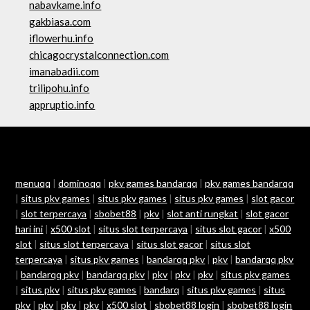
nabavkame.info
gakbiasa.com
iflowerhu.info
chicagocrystalconnection.com
imanabadii.com
trilipohu.info
appruptio.info
menuqq
|
dominoqq
|
pkv games bandarqq
|
pkv games bandarqq
|
situs pkv games
|
situs pkv games
|
situs pkv games
|
slot gacor
|
slot terpercaya
|
sbobet88
|
pkv
|
slot anti rungkat
|
slot gacor
hari ini
|
x500 slot
|
situs slot terpercaya
|
situs slot gacor
|
x500
slot
|
situs slot terpercaya
|
situs slot gacor
|
situs slot
terpercaya
|
situs pkv games
|
bandarqq pkv
|
pkv
|
bandarqq pkv
|
bandarqq pkv
|
bandarqq pkv
|
pkv
|
pkv
|
pkv
|
situs pkv games
|
situs pkv
|
situs pkv games
|
bandarq
|
situs pkv games
|
situs
pkv
|
pkv
|
pkv
|
pkv
|
x500 slot
|
sbobet88 login
|
sbobet88 login