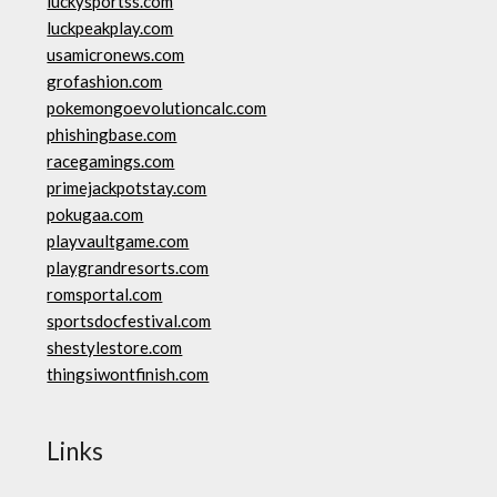
luckysportss.com
luckpeakplay.com
usamicronews.com
grofashion.com
pokemongoevolutioncalc.com
phishingbase.com
racegamings.com
primejackpotstay.com
pokugaa.com
playvaultgame.com
playgrandresorts.com
romsportal.com
sportsdocfestival.com
shestylestore.com
thingsiwontfinish.com
Links