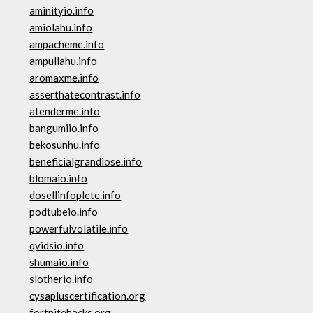
aminityio.info
amiolahu.info
ampacheme.info
ampullahu.info
aromaxme.info
asserthatecontrast.info
atenderme.info
bangumiio.info
bekosunhu.info
beneficialgrandiose.info
blomaio.info
dosellinfoplete.info
podtubeio.info
powerfulvolatile.info
qvidsio.info
shumaio.info
slotherio.info
cysapluscertification.org
fortnitehacks.org