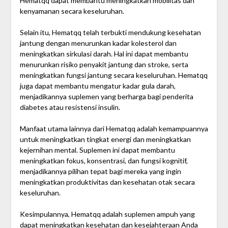
Hematqq dapat membantu meningkatkan mobilitas dan
kenyamanan secara keseluruhan.
Selain itu, Hematqq telah terbukti mendukung kesehatan
jantung dengan menurunkan kadar kolesterol dan
meningkatkan sirkulasi darah. Hal ini dapat membantu
menurunkan risiko penyakit jantung dan stroke, serta
meningkatkan fungsi jantung secara keseluruhan. Hematqq
juga dapat membantu mengatur kadar gula darah,
menjadikannya suplemen yang berharga bagi penderita
diabetes atau resistensi insulin.
Manfaat utama lainnya dari Hematqq adalah kemampuannya
untuk meningkatkan tingkat energi dan meningkatkan
kejernihan mental. Suplemen ini dapat membantu
meningkatkan fokus, konsentrasi, dan fungsi kognitif,
menjadikannya pilihan tepat bagi mereka yang ingin
meningkatkan produktivitas dan kesehatan otak secara
keseluruhan.
Kesimpulannya, Hematqq adalah suplemen ampuh yang
dapat meningkatkan kesehatan dan kesejahteraan Anda