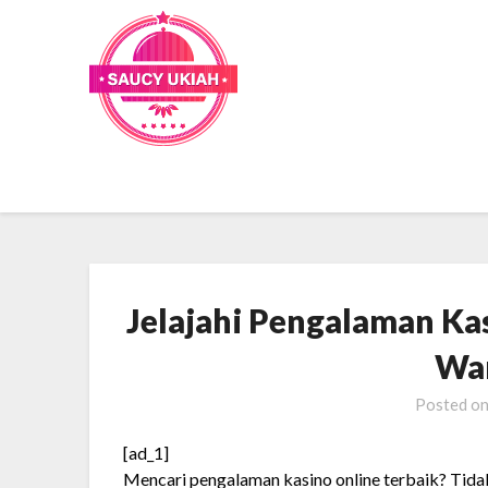
Skip
to
content
Jelajahi Pengalaman Ka
Wa
Posted o
[ad_1]
Mencari pengalaman kasino online terbaik? Tidak