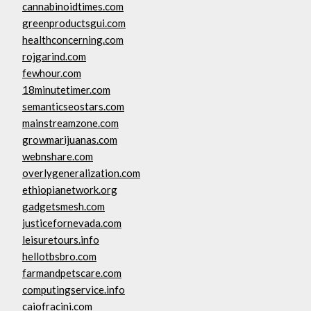
cannabinoidtimes.com
greenproductsgui.com
healthconcerning.com
rojgarind.com
fewhour.com
18minutetimer.com
semanticseostars.com
mainstreamzone.com
growmarijuanas.com
webnshare.com
overlygeneralization.com
ethiopianetwork.org
gadgetsmesh.com
justicefornevada.com
leisuretours.info
hellotbsbro.com
farmandpetscare.com
computingservice.info
caiofracini.com