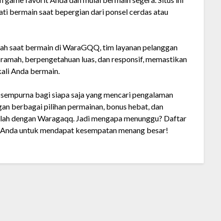
i bermain saat bepergian dari ponsel cerdas atau
lah saat bermain di WaraGQQ, tim layanan pelanggan
ramah, berpengetahuan luas, dan responsif, memastikan
kali Anda bermain.
g sempurna bagi siapa saja yang mencari pengalaman
an berbagai pilihan permainan, bonus hebat, dan
salah dengan Waragaqq. Jadi mengapa menunggu? Daftar
rit Anda untuk mendapat kesempatan menang besar!