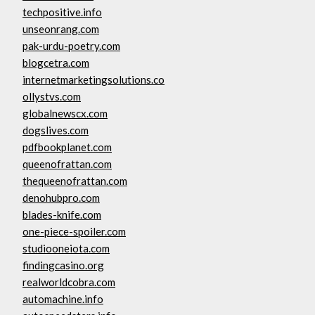
techpositive.info
unseonrang.com
pak-urdu-poetry.com
blogcetra.com
internetmarketingsolutions.co
ollystvs.com
globalnewscx.com
dogslives.com
pdfbookplanet.com
queenofrattan.com
thequeenofrattan.com
denohubpro.com
blades-knife.com
one-piece-spoiler.com
studiooneiota.com
findingcasino.org
realworldcobra.com
automachine.info