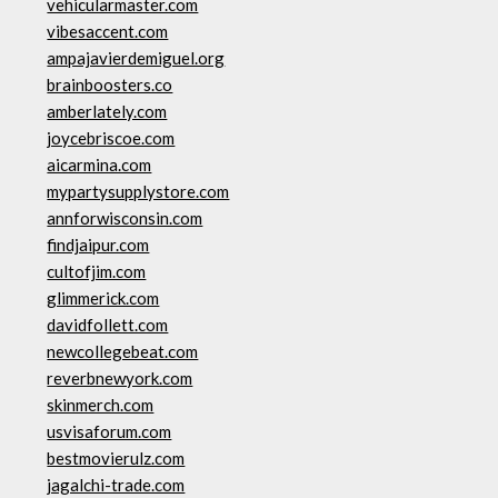
vehicularmaster.com
vibesaccent.com
ampajavierdemiguel.org
brainboosters.co
amberlately.com
joycebriscoe.com
aicarmina.com
mypartysupplystore.com
annforwisconsin.com
findjaipur.com
cultofjim.com
glimmerick.com
davidfollett.com
newcollegebeat.com
reverbnewyork.com
skinmerch.com
usvisaforum.com
bestmovierulz.com
jagalchi-trade.com