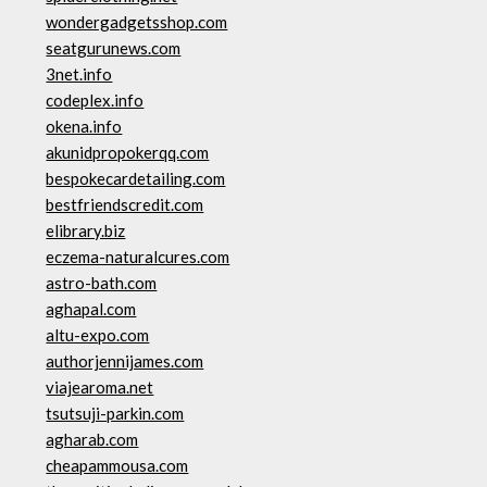
wondergadgetsshop.com
seatgurunews.com
3net.info
codeplex.info
okena.info
akunidpropokerqq.com
bespokecardetailing.com
bestfriendscredit.com
elibrary.biz
eczema-naturalcures.com
astro-bath.com
aghapal.com
altu-expo.com
authorjennijames.com
viajearoma.net
tsutsuji-parkin.com
agharab.com
cheapammousa.com