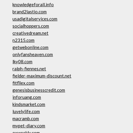
knowledgeforall.info
brand2lastio.com
usadigitalservices.com
socialhoppers.com
creativedream.net
n2315.com
getwebonline.com
onlyfansheaven.com
lky08.com
ralph-fiennes.net
fielder-maximum-discount.net
fitfllex.com
genesisbusinesscredit.com
inforuang.com
kindsmarket.com
luvelylife.com
macramb.com
mypet-diary.com
oxweekly.com