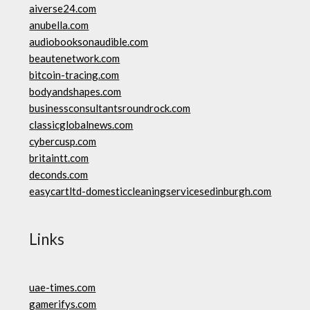
aiverse24.com
anubella.com
audiobooksonaudible.com
beautenetwork.com
bitcoin-tracing.com
bodyandshapes.com
businessconsultantsroundrock.com
classicglobalnews.com
cybercusp.com
britaintt.com
deconds.com
easycartltd-domesticcleaningservicesedinburgh.com
Links
uae-times.com
gamerifys.com