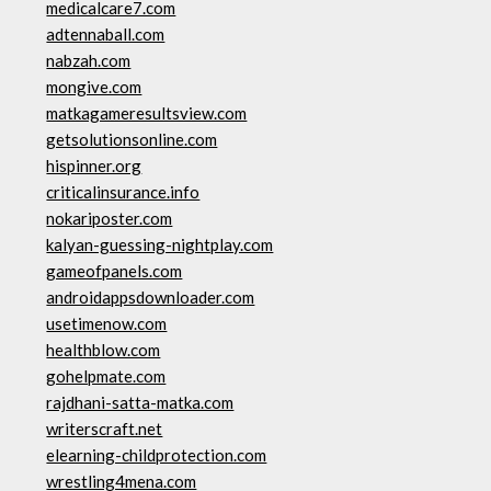
medicalcare7.com
adtennaball.com
nabzah.com
mongive.com
matkagameresultsview.com
getsolutionsonline.com
hispinner.org
criticalinsurance.info
nokariposter.com
kalyan-guessing-nightplay.com
gameofpanels.com
androidappsdownloader.com
usetimenow.com
healthblow.com
gohelpmate.com
rajdhani-satta-matka.com
writerscraft.net
elearning-childprotection.com
wrestling4mena.com