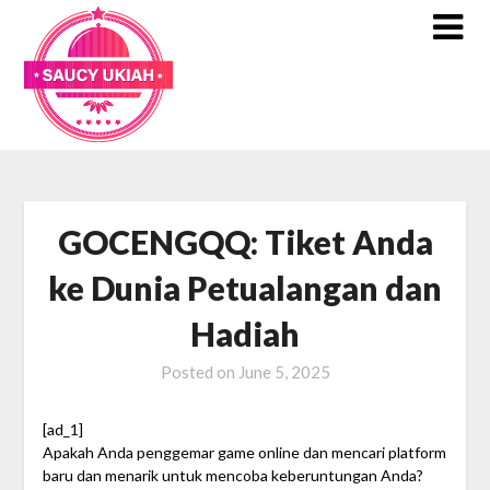
Skip
to
content
GOCENGQQ: Tiket Anda
ke Dunia Petualangan dan
Hadiah
Posted on
June 5, 2025
[ad_1]
Apakah Anda penggemar game online dan mencari platform
baru dan menarik untuk mencoba keberuntungan Anda?