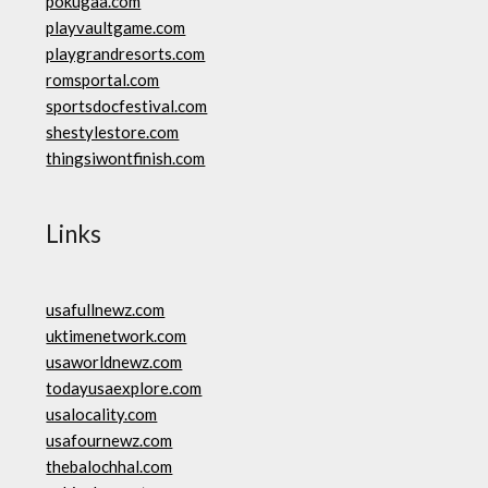
pokugaa.com
playvaultgame.com
playgrandresorts.com
romsportal.com
sportsdocfestival.com
shestylestore.com
thingsiwontfinish.com
Links
usafullnewz.com
uktimenetwork.com
usaworldnewz.com
todayusaexplore.com
usalocality.com
usafournewz.com
thebalochhal.com