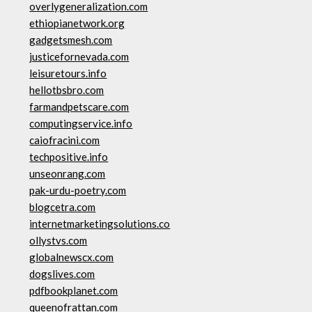
overlygeneralization.com
ethiopianetwork.org
gadgetsmesh.com
justicefornevada.com
leisuretours.info
hellotbsbro.com
farmandpetscare.com
computingservice.info
caiofracini.com
techpositive.info
unseonrang.com
pak-urdu-poetry.com
blogcetra.com
internetmarketingsolutions.co
ollystvs.com
globalnewscx.com
dogslives.com
pdfbookplanet.com
queenofrattan.com