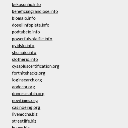
bekosunhu.info
beneficialgrandiose.info
blomaio.info
dosellinfoplete.info
podtubeio.info
powerfulvolatile.info
qvidsio.info
shumaio.info
slotherio.info
cysapluscertification.org
fortnitehacks.org
loginsearch.org
aodecor.org
donorsmatch.org
nowtimes.org
casinoeing.org
livemocha.biz
streetlife.biz
hyves.biz