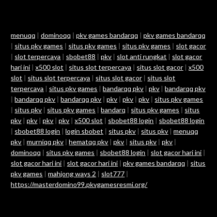
menuqq
|
dominoqq
|
pkv games bandarqq
|
pkv games bandarqq
|
situs pkv games
|
situs pkv games
|
situs pkv games
|
slot gacor
|
slot terpercaya
|
sbobet88
|
pkv
|
slot anti rungkat
|
slot gacor
hari ini
|
x500 slot
|
situs slot terpercaya
|
situs slot gacor
|
x500
slot
|
situs slot terpercaya
|
situs slot gacor
|
situs slot
terpercaya
|
situs pkv games
|
bandarqq pkv
|
pkv
|
bandarqq pkv
|
bandarqq pkv
|
bandarqq pkv
|
pkv
|
pkv
|
pkv
|
situs pkv games
|
situs pkv
|
situs pkv games
|
bandarq
|
situs pkv games
|
situs
pkv
|
pkv
|
pkv
|
pkv
|
x500 slot
|
sbobet88 login
|
sbobet88 login
|
sbobet88 login
|
login sbobet
|
situs pkv
|
situs pkv
|
menuqq
pkv
|
murniqq pkv
|
hematqq pkv
|
pkv
|
situs pkv
|
pkv
|
dominoqq
|
situs pkv games
|
sbobet88 login
|
slot gacor hari ini
|
slot gacor hari ini
|
slot gacor hari ini
|
pkv games bandarqq
|
situs
pkv games
|
mahjong ways 2
|
slot777
|
https://masterdomino99.pkvgamesresmi.org/