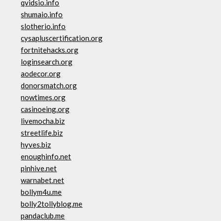
qvidsio.info
shumaio.info
slotherio.info
cysapluscertification.org
fortnitehacks.org
loginsearch.org
aodecor.org
donorsmatch.org
nowtimes.org
casinoeing.org
livemocha.biz
streetlife.biz
hyves.biz
enoughinfo.net
pinhive.net
warnabet.net
bollym4u.me
bolly2tollyblog.me
pandaclub.me