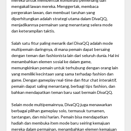
mereka untuk membentuk kombinasi pemenang dan
mengakali lawan mereka. Menggertak, membaca
pergerakan lawan, dan membuat taruhan yang
diperhitungkan adalah strategi utama dalam DivaQQ,
menjadikannya permainan yang menantang selera mode
dan keterampilan taktis.
Salah satu fitur paling menarik dari DivaQQ adalah mode
multipemain daringnya, di mana pemain dapat bersaing
dengan teman dan fashionista lain dari seluruh dunia. Hal ini
menambahkan elemen sosial ke dalam game,
memungkinkan pemain untuk terhubung dengan orang lain
yang memiliki kecintaan yang sama terhadap fashion dan
game. Dengan gameplay real-time dan fitur chat interaktif,
pemain dapat saling menantang, berbagi tips fashion, dan
bahkan mendapatkan teman baru saat bermain DivaQQ.
Selain mode multipemainnya, DivaQQ juga menawarkan
berbagai pilihan gameplay solo, termasuk turnamen,
tantangan, dan misi harian. Pemain bisa mendapatkan
hadiah dan membuka item mode baru seiring kemajuan
mereka dalam permainan, menambahkan elemen kemajuan