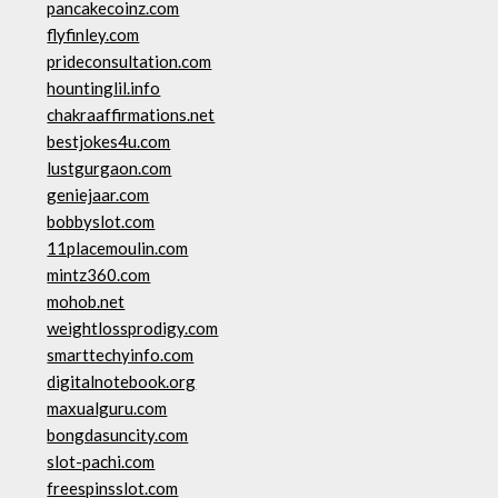
pancakecoinz.com
flyfinley.com
prideconsultation.com
hountinglil.info
chakraaffirmations.net
bestjokes4u.com
lustgurgaon.com
geniejaar.com
bobbyslot.com
11placemoulin.com
mintz360.com
mohob.net
weightlossprodigy.com
smarttechyinfo.com
digitalnotebook.org
maxualguru.com
bongdasuncity.com
slot-pachi.com
freespinsslot.com