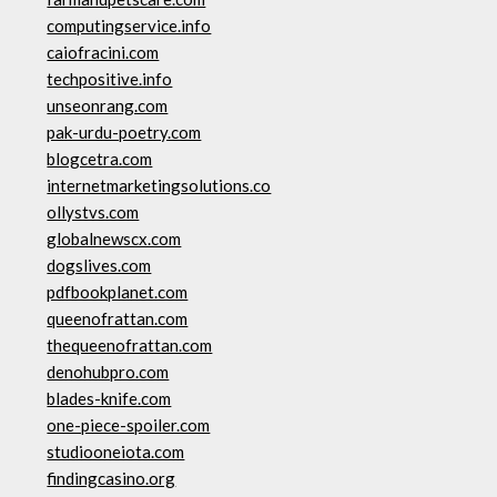
computingservice.info
caiofracini.com
techpositive.info
unseonrang.com
pak-urdu-poetry.com
blogcetra.com
internetmarketingsolutions.co
ollystvs.com
globalnewscx.com
dogslives.com
pdfbookplanet.com
queenofrattan.com
thequeenofrattan.com
denohubpro.com
blades-knife.com
one-piece-spoiler.com
studiooneiota.com
findingcasino.org