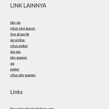
LINK LAINNYA
pkv qq
situs slot gacor
live draw hk
qq online
situs poker
qiu qiu
pkv games
qq
poker
situs pkv games
Links
thecedarglenmaltshop.com