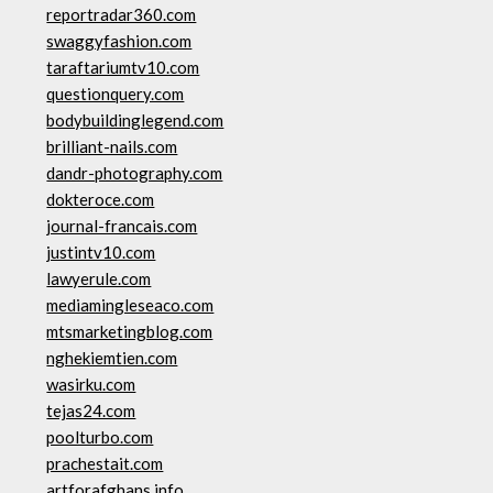
reportradar360.com
swaggyfashion.com
taraftariumtv10.com
questionquery.com
bodybuildinglegend.com
brilliant-nails.com
dandr-photography.com
dokteroce.com
journal-francais.com
justintv10.com
lawyerule.com
mediamingleseaco.com
mtsmarketingblog.com
nghekiemtien.com
wasirku.com
tejas24.com
poolturbo.com
prachestait.com
artforafghans.info