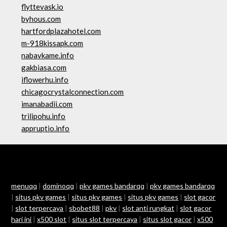
flyttevask.io
byhous.com
hartfordplazahotel.com
m-918kissapk.com
nabavkame.info
gakbiasa.com
iflowerhu.info
chicagocrystalconnection.com
imanabadii.com
trilipohu.info
appruptio.info
menuqq
|
dominoqq
|
pkv games bandarqq
|
pkv games bandarqq
|
situs pkv games
|
situs pkv games
|
situs pkv games
|
slot gacor
|
slot terpercaya
|
sbobet88
|
pkv
|
slot anti rungkat
|
slot gacor
hari ini
|
x500 slot
|
situs slot terpercaya
|
situs slot gacor
|
x500