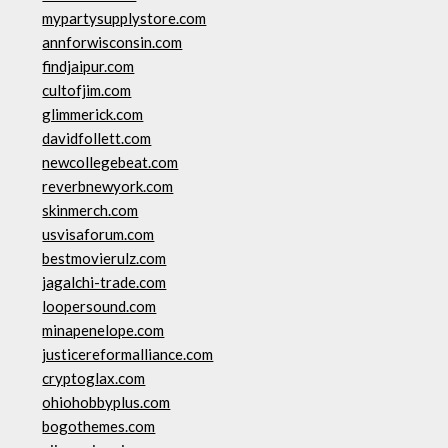
mypartysupplystore.com
annforwisconsin.com
findjaipur.com
cultofjim.com
glimmerick.com
davidfollett.com
newcollegebeat.com
reverbnewyork.com
skinmerch.com
usvisaforum.com
bestmovierulz.com
jagalchi-trade.com
loopersound.com
minapenelope.com
justicereformalliance.com
cryptoglax.com
ohiohobbyplus.com
bogothemes.com