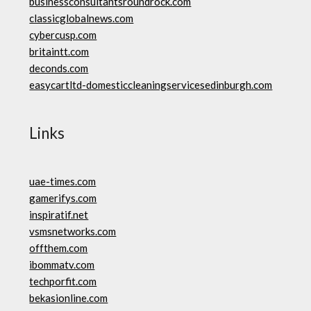
businessconsultantsroundrock.com
classicglobalnews.com
cybercusp.com
britaintt.com
deconds.com
easycartltd-domesticcleaningservicesedinburgh.com
Links
uae-times.com
gamerifys.com
inspiratif.net
vsmsnetworks.com
offthem.com
ibommatv.com
techporfit.com
bekasionline.com