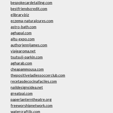
bespokecardetailing.com
bestfriendscredit.com
elibrary.biz
eczema-naturalcures.com
astro-bath.com
aghapal.com
altu-expo.com
authorjennijames.com
viajearoma.net
tsutsuji-parkin.com
agharab.com
cheapammousa.com
thepositiveladiessoccerclub.com
recetasdecocinafaciles.com
naildesignsidea.net
greatpai.com
paperlanterntheatre.org
freeworshipnetwork.com
watercraftllc.com