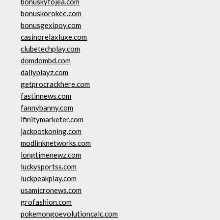
bonuskyfojea.com
bonuskorokee.com
bonusgexipoy.com
casinorelaxluxe.com
clubetechplay.com
domdombd.com
dailyplayz.com
getprocrackhere.com
fastinnews.com
fannybanny.com
ifinitymarketer.com
jackpotkoning.com
modlinknetworks.com
longtimenewz.com
luckysportss.com
luckpeakplay.com
usamicronews.com
grofashion.com
pokemongoevolutioncalc.com