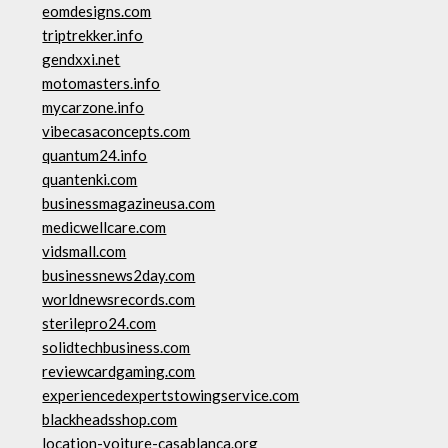
eomdesigns.com
triptrekker.info
gendxxi.net
motomasters.info
mycarzone.info
vibecasaconcepts.com
quantum24.info
quantenki.com
businessmagazineusa.com
medicwellcare.com
vidsmall.com
businessnews2day.com
worldnewsrecords.com
sterilepro24.com
solidtechbusiness.com
reviewcardgaming.com
experiencedexpertstowingservice.com
blackheadsshop.com
location-voiture-casablanca.org