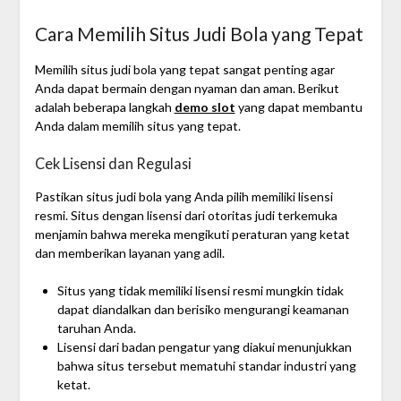
Cara Memilih Situs Judi Bola yang Tepat
Memilih situs judi bola yang tepat sangat penting agar
Anda dapat bermain dengan nyaman dan aman. Berikut
adalah beberapa langkah
demo slot
yang dapat membantu
Anda dalam memilih situs yang tepat.
Cek Lisensi dan Regulasi
Pastikan situs judi bola yang Anda pilih memiliki lisensi
resmi. Situs dengan lisensi dari otoritas judi terkemuka
menjamin bahwa mereka mengikuti peraturan yang ketat
dan memberikan layanan yang adil.
Situs yang tidak memiliki lisensi resmi mungkin tidak
dapat diandalkan dan berisiko mengurangi keamanan
taruhan Anda.
Lisensi dari badan pengatur yang diakui menunjukkan
bahwa situs tersebut mematuhi standar industri yang
ketat.