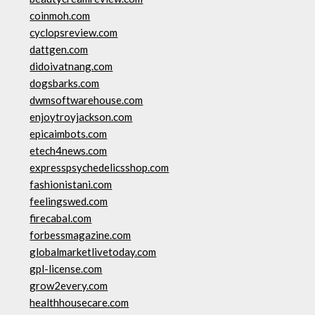
coinmoh.com
cyclopsreview.com
dattgen.com
didoivatnang.com
dogsbarks.com
dwmsoftwarehouse.com
enjoytroyjackson.com
epicaimbots.com
etech4news.com
expresspsychedelicsshop.com
fashionistani.com
feelingswed.com
firecabal.com
forbessmagazine.com
globalmarketlivetoday.com
gpl-license.com
grow2every.com
healthhousecare.com