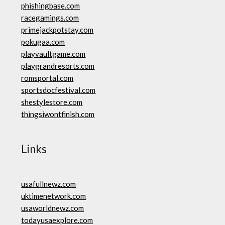
phishingbase.com
racegamings.com
primejackpotstay.com
pokugaa.com
playvaultgame.com
playgrandresorts.com
romsportal.com
sportsdocfestival.com
shestylestore.com
thingsiwontfinish.com
Links
usafullnewz.com
uktimenetwork.com
usaworldnewz.com
todayusaexplore.com