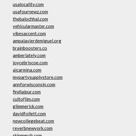
usalocality.com
usafournewz.com
thebalochhal.com
vehicularmaster.com
vibesaccent.com
ampajavierdemiguel.org
brainboosters.co
amberlately.com
joycebriscoe.com
aicarmina.com
mypartysupplystore.com
annforwisconsin.com
findjaipur.com
cultofjim.com
glimmerick.com
davidfollett.com
newcollegebeat.com
reverbnewyork.com
skinmerch.com