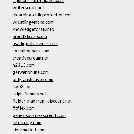
rajdhani-satta-matka.com
writerscraft.net
elearning-childprotection.com
wrestling4mena.com
knowledgeforall.info
brand2lastio.com
usadigitalservices.com
socialhoppers.com
creativedream.net
n2315.com
getwebonline.com
onlyfansheaven.com
lky08.com
ralph-fiennes.net
fielder-maximum-discount.net
fitfllex.com
genesisbusinesscredit.com
inforuang.com
kindsmarket.com