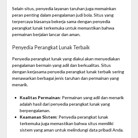
Selain situs, penyedia layanan taruhan juga memainkan
peran penting dalam pengalaman judi bola. Situs yang
terpercaya biasanya bekerja sama dengan penyedia
perangkat lunak terkemuka untuk memastikan bahwa
permainan berjalan lancar dan aman.
Penyedia Perangkat Lunak Terbaik
Penyedia perangkat lunak yang diakui akan menyediakan
pengalaman bermain yang adil dan berkualitas. Situs
dengan kerjasama penyedia perangkat lunak terbaik sering
menawarkan berbagai jenis taruhan dan permainan yang
menarik.
Kualitas Permainan
: Permainan yang adil dan menarik
adalah hasil dari penyedia perangkat lunak yang
berpengalaman.
Keamanan Sistem
: Penyedia perangkat lunak
terkemuka juga memastikan bahwa situs memiliki
sistem yang aman untuk melindungi data pribadi Anda.