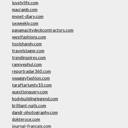
luvelylife.com
macramb.com
mypet-diary.com
oxweekly.com
panamacitydeckcontractors.com
westfashions.com
toolshandy.com
travelstager.com
trendinspires.com
rannyephul.com
reportradar360.com
swaggyfashion.com
taraftariumtv10.com
questionquery.com
bodybuildinglegend.com
brilliant-nails.com
dandr-photography.com
dokteroce.com
journal-francais.com