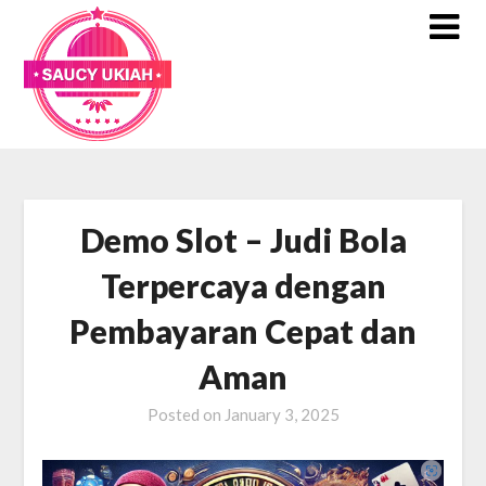
Skip
to
content
Demo Slot – Judi Bola
Terpercaya dengan
Pembayaran Cepat dan
Aman
Posted on
January 3, 2025