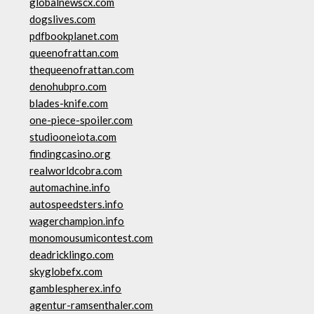
globalnewscx.com
dogslives.com
pdfbookplanet.com
queenofrattan.com
thequeenofrattan.com
denohubpro.com
blades-knife.com
one-piece-spoiler.com
studiooneiota.com
findingcasino.org
realworldcobra.com
automachine.info
autospeedsters.info
wagerchampion.info
monomousumicontest.com
deadricklingo.com
skyglobefx.com
gamblespherex.info
agentur-ramsenthaler.com