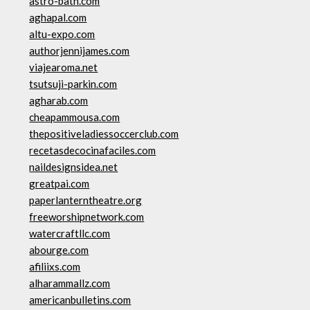
astro-bath.com
aghapal.com
altu-expo.com
authorjennijames.com
viajearoma.net
tsutsuji-parkin.com
agharab.com
cheapammousa.com
thepositiveladiessoccerclub.com
recetasdecocinafaciles.com
naildesignsidea.net
greatpai.com
paperlanterntheatre.org
freeworshipnetwork.com
watercraftllc.com
abourge.com
afiliixs.com
alharammallz.com
americanbulletins.com