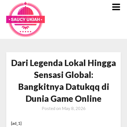
Skip
to
content
Dari Legenda Lokal Hingga
Sensasi Global:
Bangkitnya Datukqq di
Dunia Game Online
Posted on
May 8, 2026
[ad_1]