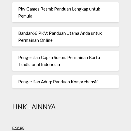
Pkv Games Resmi: Panduan Lengkap untuk
Pemula
Bandar66 PKV: Panduan Utama Anda untuk
Permainan Online
Pengertian Capsa Susun: Permainan Kartu
Tradisional Indonesia
Pengertian Aduq: Panduan Komprehensif
LINK LAINNYA
pkv qq