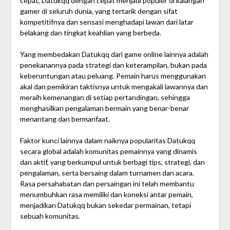
cepat, Datukqq dengan cepat menjadi populer di kalangan
gamer di seluruh dunia, yang tertarik dengan sifat
kompetitifnya dan sensasi menghadapi lawan dari latar
belakang dan tingkat keahlian yang berbeda.
Yang membedakan Datukqq dari game online lainnya adalah
penekanannya pada strategi dan keterampilan, bukan pada
keberuntungan atau peluang. Pemain harus menggunakan
akal dan pemikiran taktisnya untuk mengakali lawannya dan
meraih kemenangan di setiap pertandingan, sehingga
menghasilkan pengalaman bermain yang benar-benar
menantang dan bermanfaat.
Faktor kunci lainnya dalam naiknya popularitas Datukqq
secara global adalah komunitas pemainnya yang dinamis
dan aktif, yang berkumpul untuk berbagi tips, strategi, dan
pengalaman, serta bersaing dalam turnamen dan acara.
Rasa persahabatan dan persaingan ini telah membantu
menumbuhkan rasa memiliki dan koneksi antar pemain,
menjadikan Datukqq bukan sekedar permainan, tetapi
sebuah komunitas.