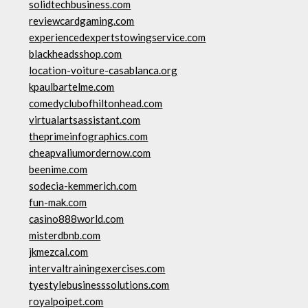
solidtechbusiness.com
reviewcardgaming.com
experiencedexpertstowingservice.com
blackheadsshop.com
location-voiture-casablanca.org
kpaulbartelme.com
comedyclubofhiltonhead.com
virtualartsassistant.com
theprimeinfographics.com
cheapvaliumordernow.com
beenime.com
sodecia-kemmerich.com
fun-mak.com
casino888world.com
misterdbnb.com
jkmezcal.com
intervaltrainingexercises.com
tyestylebusinesssolutions.com
royalpoipet.com