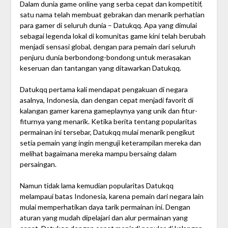
Dalam dunia game online yang serba cepat dan kompetitif,
satu nama telah membuat gebrakan dan menarik perhatian
para gamer di seluruh dunia – Datukqq. Apa yang dimulai
sebagai legenda lokal di komunitas game kini telah berubah
menjadi sensasi global, dengan para pemain dari seluruh
penjuru dunia berbondong-bondong untuk merasakan
keseruan dan tantangan yang ditawarkan Datukqq.
Datukqq pertama kali mendapat pengakuan di negara
asalnya, Indonesia, dan dengan cepat menjadi favorit di
kalangan gamer karena gameplaynya yang unik dan fitur-
fiturnya yang menarik. Ketika berita tentang popularitas
permainan ini tersebar, Datukqq mulai menarik pengikut
setia pemain yang ingin menguji keterampilan mereka dan
melihat bagaimana mereka mampu bersaing dalam
persaingan.
Namun tidak lama kemudian popularitas Datukqq
melampaui batas Indonesia, karena pemain dari negara lain
mulai memperhatikan daya tarik permainan ini. Dengan
aturan yang mudah dipelajari dan alur permainan yang