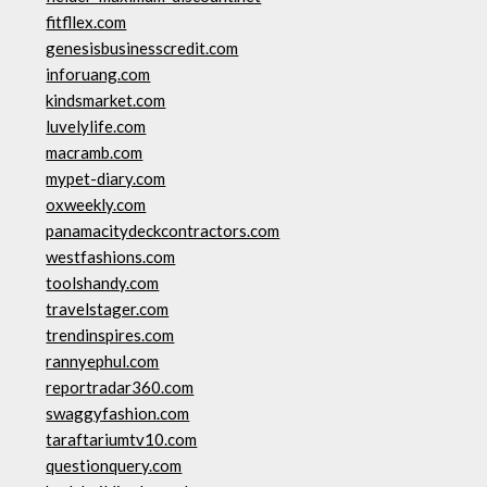
fitfllex.com
genesisbusinesscredit.com
inforuang.com
kindsmarket.com
luvelylife.com
macramb.com
mypet-diary.com
oxweekly.com
panamacitydeckcontractors.com
westfashions.com
toolshandy.com
travelstager.com
trendinspires.com
rannyephul.com
reportradar360.com
swaggyfashion.com
taraftariumtv10.com
questionquery.com