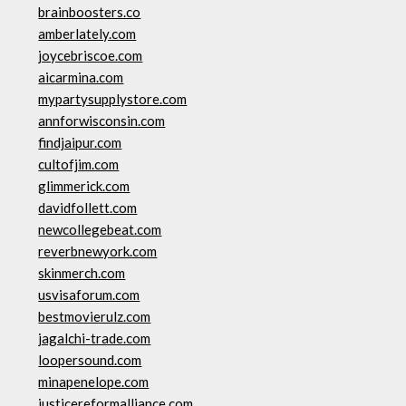
brainboosters.co
amberlately.com
joycebriscoe.com
aicarmina.com
mypartysupplystore.com
annforwisconsin.com
findjaipur.com
cultofjim.com
glimmerick.com
davidfollett.com
newcollegebeat.com
reverbnewyork.com
skinmerch.com
usvisaforum.com
bestmovierulz.com
jagalchi-trade.com
loopersound.com
minapenelope.com
justicereformalliance.com