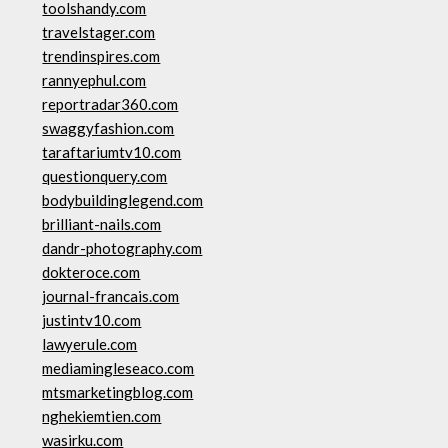
toolshandy.com
travelstager.com
trendinspires.com
rannyephul.com
reportradar360.com
swaggyfashion.com
taraftariumtv10.com
questionquery.com
bodybuildinglegend.com
brilliant-nails.com
dandr-photography.com
dokteroce.com
journal-francais.com
justintv10.com
lawyerule.com
mediamingleseaco.com
mtsmarketingblog.com
nghekiemtien.com
wasirku.com