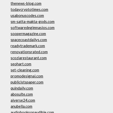
thenews-blog.com
todaycryptotimes.com
usabonuscodes.com
sm-satta-makta-gods.com
softwaredegimnasios.com
soopermagazine.com
spacecoastdailys.com
readytrademark.com
renovationsrated.com
scoziarestaurant.com
seohart.com
set-cleaning.com
promodesignai.com
publicistspaper.com
quindaily.com
abosulte.com
aiverse24.com
anubella.com
audiobooksonaudible.com