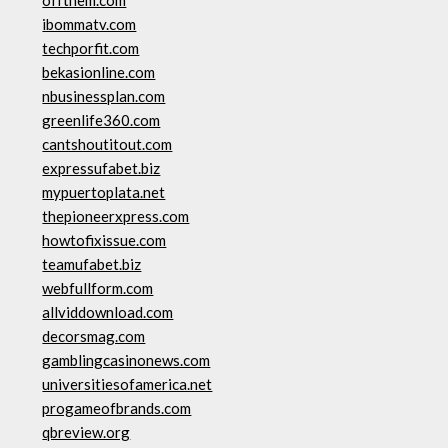
offthem.com
ibommatv.com
techporfit.com
bekasionline.com
nbusinessplan.com
greenlife360.com
cantshoutitout.com
expressufabet.biz
mypuertoplata.net
thepioneerxpress.com
howtofixissue.com
teamufabet.biz
webfullform.com
allviddownload.com
decorsmag.com
gamblingcasinonews.com
universitiesofamerica.net
progameofbrands.com
qbreview.org