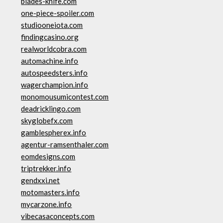
blades-knife.com
one-piece-spoiler.com
studiooneiota.com
findingcasino.org
realworldcobra.com
automachine.info
autospeedsters.info
wagerchampion.info
monomousumicontest.com
deadricklingo.com
skyglobefx.com
gamblespherex.info
agentur-ramsenthaler.com
eomdesigns.com
triptrekker.info
gendxxi.net
motomasters.info
mycarzone.info
vibecasaconcepts.com