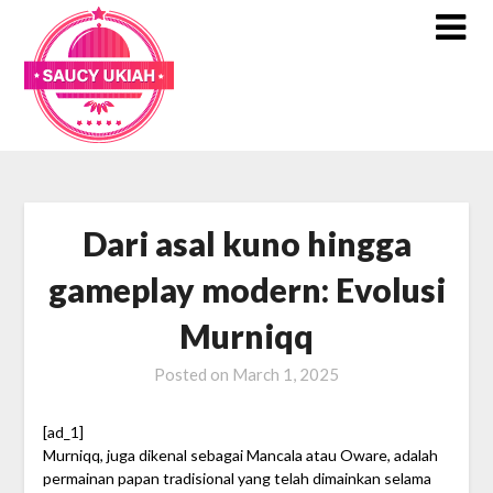
Skip
to
content
Dari asal kuno hingga
gameplay modern: Evolusi
Murniqq
Posted on
March 1, 2025
[ad_1]
Murniqq, juga dikenal sebagai Mancala atau Oware, adalah
permainan papan tradisional yang telah dimainkan selama