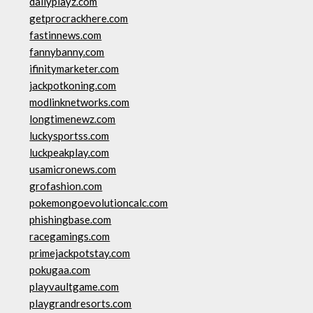
dailyplayz.com
getprocrackhere.com
fastinnews.com
fannybanny.com
ifinitymarketer.com
jackpotkoning.com
modlinknetworks.com
longtimenewz.com
luckysportss.com
luckpeakplay.com
usamicronews.com
grofashion.com
pokemongoevolutioncalc.com
phishingbase.com
racegamings.com
primejackpotstay.com
pokugaa.com
playvaultgame.com
playgrandresorts.com