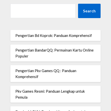
Search
Pengertian Bd Koprok: Panduan Komprehensif
Pengertian BandarQQ: Permainan Kartu Online
Populer
Pengertian Pkv Games QQ : Panduan
Komprehensif
Pkv Games Resmi: Panduan Lengkap untuk
Pemula