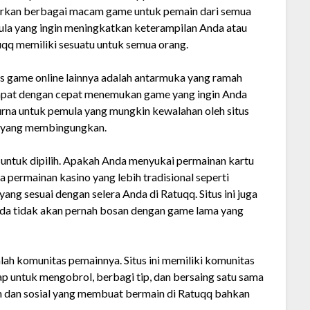
warkan berbagai macam game untuk pemain dari semua
ula yang ingin meningkatkan keterampilan Anda atau
qq memiliki sesuatu untuk semua orang.
us game online lainnya adalah antarmuka yang ramah
 dapat dengan cepat menemukan game yang ingin Anda
rna untuk pemula yang mungkin kewalahan oleh situs
nu yang membingungkan.
ntuk dipilih. Apakah Anda menyukai permainan kartu
a permainan kasino yang lebih tradisional seperti
ang sesuai dengan selera Anda di Ratuqq. Situs ini juga
Anda tidak akan pernah bosan dengan game lama yang
h komunitas pemainnya. Situs ini memiliki komunitas
ap untuk mengobrol, berbagi tip, dan bersaing satu sama
n dan sosial yang membuat bermain di Ratuqq bahkan