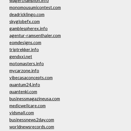
wagerchampion.info
monomousumicontest.com
deadricklingo.com
skyglobefx.com
gamblespherex.info
agentur-ramsenthaler.com
eomdesigns.com
triptrekker.info
gendxxi.net
motomasters.info
mycarzone.info
vibecasaconcepts.com
quantum24.info
quantenki.com
businessmagazineusa.com
medicwellcare.com
vidsmall.com
businessnews2day.com
worldnewsrecords.com