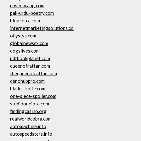
unseonrang.com
pak-urdu-poetry.com
blogcetra.com
internetmarketingsolutions.co
ollystvs.com
globalnewscx.com
dogslives.com
pdfbookplanet.com
queenofrattan.com
thequeenofrattan.com
denohubpro.com
blades-knife.com
one-piece-spoiler.com
studiooneiota.com
findingcasino.org
realworldcobra.com
automachine.info
autospeedsters.info