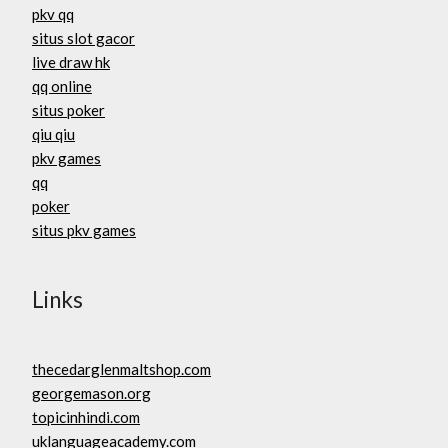
pkv qq
situs slot gacor
live draw hk
qq online
situs poker
qiu qiu
pkv games
qq
poker
situs pkv games
Links
thecedarglenmaltshop.com
georgemason.org
topicinhindi.com
uklanguageacademy.com