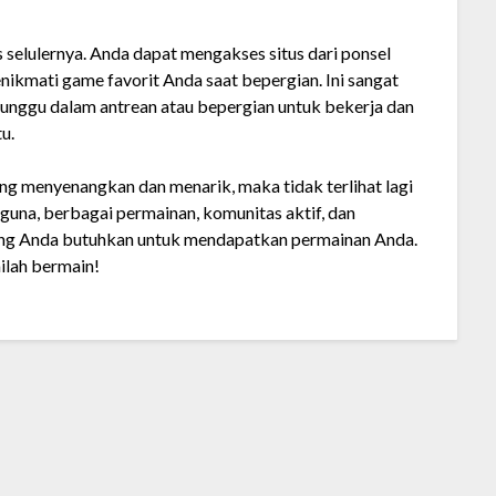
s selulernya. Anda dapat mengakses situs dari ponsel
nikmati game favorit Anda saat bepergian. Ini sangat
nunggu dalam antrean atau bepergian untuk bekerja dan
u.
ng menyenangkan dan menarik, maka tidak terlihat lagi
una, berbagai permainan, komunitas aktif, dan
yang Anda butuhkan untuk mendapatkan permainan Anda.
ilah bermain!