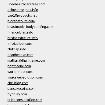
lindehealthcarefree.com
allbusinessjobs.info
top10products.net
pickabatours.com
beastmode-bodybuilding.com
financelplan.info
businessfuture.info
infojudibet.com
cbdmap.info
deanbeanxn.com
matkarajdhanigame.com
popthrone.com
world-slots.com
imakewebsolution.com
che-blog.com
pancakecoinz.com
flyfinley.com
prideconsultation.com