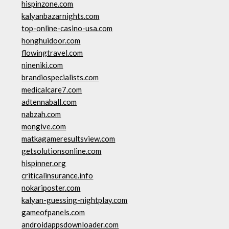
hispinzone.com
kalyanbazarnights.com
top-online-casino-usa.com
honghuidoor.com
flowingtravel.com
nineniki.com
brandiospecialists.com
medicalcare7.com
adtennaball.com
nabzah.com
mongive.com
matkagameresultsview.com
getsolutionsonline.com
hispinner.org
criticalinsurance.info
nokariposter.com
kalyan-guessing-nightplay.com
gameofpanels.com
androidappsdownloader.com