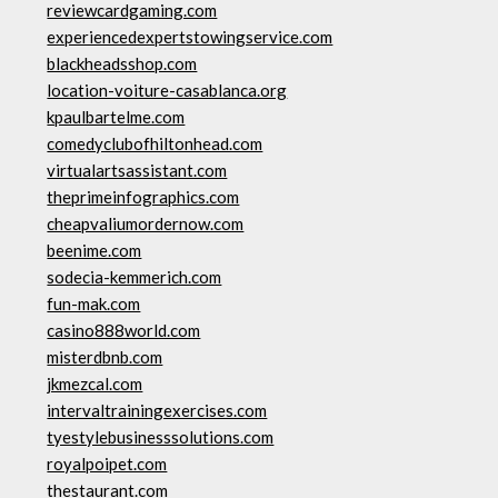
reviewcardgaming.com
experiencedexpertstowingservice.com
blackheadsshop.com
location-voiture-casablanca.org
kpaulbartelme.com
comedyclubofhiltonhead.com
virtualartsassistant.com
theprimeinfographics.com
cheapvaliumordernow.com
beenime.com
sodecia-kemmerich.com
fun-mak.com
casino888world.com
misterdbnb.com
jkmezcal.com
intervaltrainingexercises.com
tyestylebusinesssolutions.com
royalpoipet.com
thestaurant.com