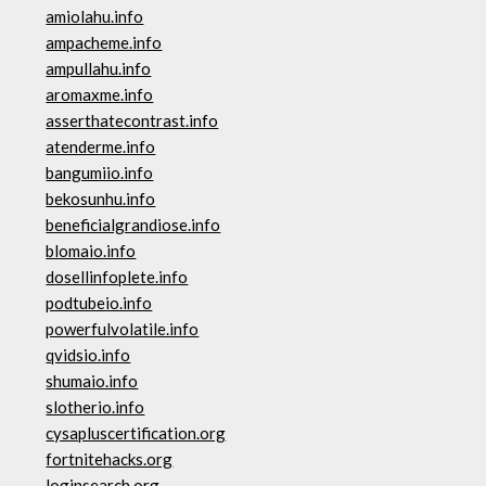
amiolahu.info
ampacheme.info
ampullahu.info
aromaxme.info
asserthatecontrast.info
atenderme.info
bangumiio.info
bekosunhu.info
beneficialgrandiose.info
blomaio.info
dosellinfoplete.info
podtubeio.info
powerfulvolatile.info
qvidsio.info
shumaio.info
slotherio.info
cysapluscertification.org
fortnitehacks.org
loginsearch.org