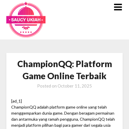
Skip
to
content
ChampionQQ: Platform
Game Online Terbaik
Posted on
October 11, 2025
[ad_1]
ChampionQQ adalah platform game online yang telah
menggemparkan dunia game. Dengan beragam permainan
dan antarmuka yang ramah pengguna, ChampionQQ telah
menjadi platform pilihan bagi para gamer dari segala usia