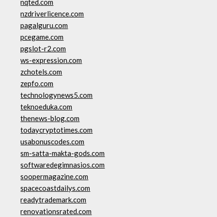
nqted.com
nzdriverlicence.com
pagalguru.com
pcegame.com
pgslot-r2.com
ws-expression.com
zchotels.com
zepfo.com
technologynews5.com
teknoeduka.com
thenews-blog.com
todaycryptotimes.com
usabonuscodes.com
sm-satta-makta-gods.com
softwaredegimnasios.com
soopermagazine.com
spacecoastdailys.com
readytrademark.com
renovationsrated.com