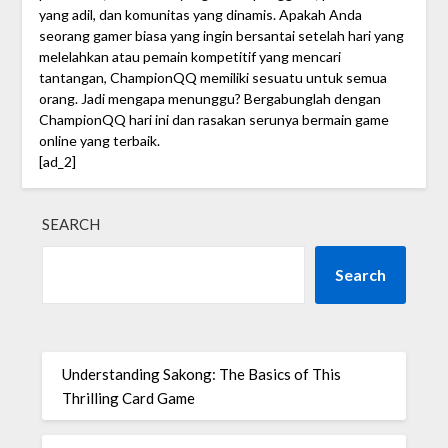
yang adil, dan komunitas yang dinamis. Apakah Anda
seorang gamer biasa yang ingin bersantai setelah hari yang
melelahkan atau pemain kompetitif yang mencari
tantangan, ChampionQQ memiliki sesuatu untuk semua
orang. Jadi mengapa menunggu? Bergabunglah dengan
ChampionQQ hari ini dan rasakan serunya bermain game
online yang terbaik.
[ad_2]
SEARCH
Search
Understanding Sakong: The Basics of This
Thrilling Card Game