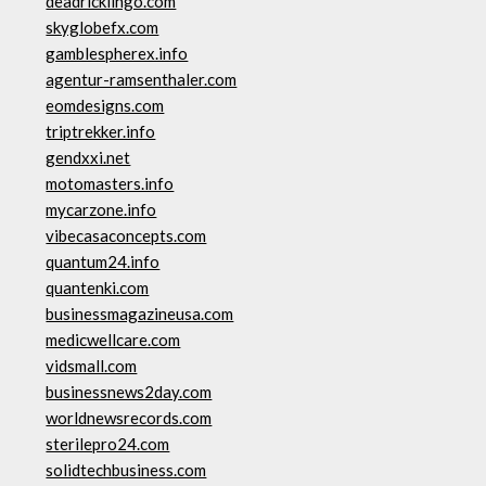
deadricklingo.com
skyglobefx.com
gamblespherex.info
agentur-ramsenthaler.com
eomdesigns.com
triptrekker.info
gendxxi.net
motomasters.info
mycarzone.info
vibecasaconcepts.com
quantum24.info
quantenki.com
businessmagazineusa.com
medicwellcare.com
vidsmall.com
businessnews2day.com
worldnewsrecords.com
sterilepro24.com
solidtechbusiness.com