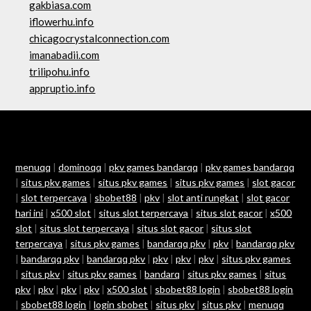
gakbiasa.com
iflowerhu.info
chicagocrystalconnection.com
imanabadii.com
trilipohu.info
appruptio.info
menuqq
|
dominoqq
|
pkv games bandarqq
|
pkv games bandarqq
|
situs pkv games
|
situs pkv games
|
situs pkv games
|
slot gacor
|
slot terpercaya
|
sbobet88
|
pkv
|
slot anti rungkat
|
slot gacor
hari ini
|
x500 slot
|
situs slot terpercaya
|
situs slot gacor
|
x500
slot
|
situs slot terpercaya
|
situs slot gacor
|
situs slot
terpercaya
|
situs pkv games
|
bandarqq pkv
|
pkv
|
bandarqq pkv
|
bandarqq pkv
|
bandarqq pkv
|
pkv
|
pkv
|
pkv
|
situs pkv games
|
situs pkv
|
situs pkv games
|
bandarq
|
situs pkv games
|
situs
pkv
|
pkv
|
pkv
|
pkv
|
x500 slot
|
sbobet88 login
|
sbobet88 login
|
sbobet88 login
|
login sbobet
|
situs pkv
|
situs pkv
|
menuqq