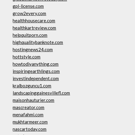
gpl-license.com
grow2every.com
healthhousecare.com
healthkartreview.com
helpquitporn.com
highqualitybanknote.com
hostingnews24.com
hottstyle.com
howtodiyanything.com
inspiringearthlings.com
investindependent.com
kralbozguncu1.com
landscapinggainesvillefl.com
maisonhauturier.com
mascreator.com
menafahmi.com
mukhtarmeer.com
nascartoday.com