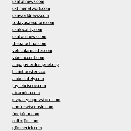
usafullnewz.com
uktimenetwork.com
usaworldnewz.com
todayusaexplore.com
usalocality.com
usafournewz.com
thebalochhal.com
vehicularmaster.com
vibesaccent.com
ampajavierdemiguel.org
brainboosters.co
amberlately.com
joycebriscoe.com
aicarmina.com
mypartysupplystore.com
annforwisconsin.com
findjaipur.com
cultofjim.com
glimmerick.com