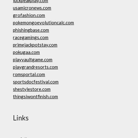
luckpeakplay.com
usamicronews.com
grofashion.com
pokemongoevolutioncalc.com
phishingbase.com
racegamings.com
primejackpotstay.com
pokugaa.com
playvaultgame.com
playgrandresorts.com
romsportal.com
sportsdocfestival.com
shestylestore.com
thingsiwontfinish.com
Links