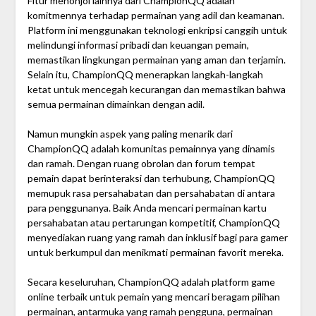
Fitur menonjol lainnya dari ChampionQQ adalah
komitmennya terhadap permainan yang adil dan keamanan.
Platform ini menggunakan teknologi enkripsi canggih untuk
melindungi informasi pribadi dan keuangan pemain,
memastikan lingkungan permainan yang aman dan terjamin.
Selain itu, ChampionQQ menerapkan langkah-langkah
ketat untuk mencegah kecurangan dan memastikan bahwa
semua permainan dimainkan dengan adil.
Namun mungkin aspek yang paling menarik dari
ChampionQQ adalah komunitas pemainnya yang dinamis
dan ramah. Dengan ruang obrolan dan forum tempat
pemain dapat berinteraksi dan terhubung, ChampionQQ
memupuk rasa persahabatan dan persahabatan di antara
para penggunanya. Baik Anda mencari permainan kartu
persahabatan atau pertarungan kompetitif, ChampionQQ
menyediakan ruang yang ramah dan inklusif bagi para gamer
untuk berkumpul dan menikmati permainan favorit mereka.
Secara keseluruhan, ChampionQQ adalah platform game
online terbaik untuk pemain yang mencari beragam pilihan
permainan, antarmuka yang ramah pengguna, permainan