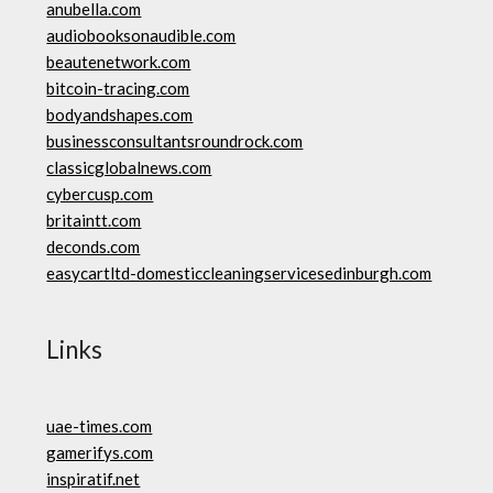
anubella.com
audiobooksonaudible.com
beautenetwork.com
bitcoin-tracing.com
bodyandshapes.com
businessconsultantsroundrock.com
classicglobalnews.com
cybercusp.com
britaintt.com
deconds.com
easycartltd-domesticcleaningservicesedinburgh.com
Links
uae-times.com
gamerifys.com
inspiratif.net