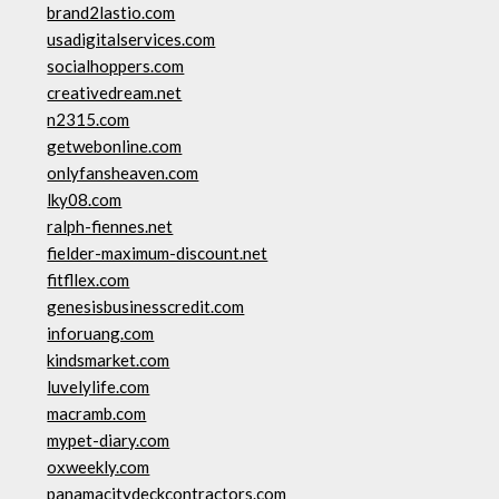
brand2lastio.com
usadigitalservices.com
socialhoppers.com
creativedream.net
n2315.com
getwebonline.com
onlyfansheaven.com
lky08.com
ralph-fiennes.net
fielder-maximum-discount.net
fitfllex.com
genesisbusinesscredit.com
inforuang.com
kindsmarket.com
luvelylife.com
macramb.com
mypet-diary.com
oxweekly.com
panamacitydeckcontractors.com