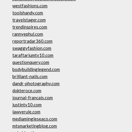
westfashions.com
toolshandy.com
travelstager.com
trendinspires.com
rannyephul.com
reportradar360.com
swaggyfashion.com
taraftariumtv10.com
questionquery.com
bodybuildinglegend.com
brilliant-nails.com
dandr-photography.com
dokteroce.com
journal-francais.com
justintv10.com
lawyerule.com
mediamingleseaco.com
mtsmarketingblog.com