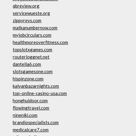
qbreview.org
servicewueste.org
zippyrevs.com
matkanumbernow.com
myjobcirculars.com
healthmoreoverfitness.com
topslotxgames.com
routerloggnet.net
dantella6.com
slotsgamesone.com
hispinzone.com
kalyanbazarnights.com
top-online-casino-usa.com
honghuidoor.com
flowingtravel.com
nineniki.com
brandiospecialists.com
medicalcare7.com