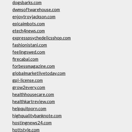
dogsbarks.com
dwmsoftwarehouse.com
enjoytroyjackson.com
epicaimbots.com
etech4news.com
expresspsychedelicsshop.com
fashionistani.com
feelingswed.com
firecabal.com
forbessmagazine.com
globalmarketlivetoday.com
gpl-license.com
grow2every.com
healthhousecare.com
healthkartreview.com
helpquitporn.com
highqualitybanknote.com
hostingnews24.com
hottstyle.com