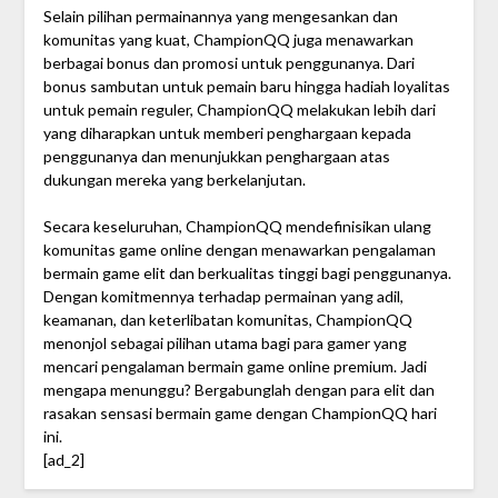
Selain pilihan permainannya yang mengesankan dan
komunitas yang kuat, ChampionQQ juga menawarkan
berbagai bonus dan promosi untuk penggunanya. Dari
bonus sambutan untuk pemain baru hingga hadiah loyalitas
untuk pemain reguler, ChampionQQ melakukan lebih dari
yang diharapkan untuk memberi penghargaan kepada
penggunanya dan menunjukkan penghargaan atas
dukungan mereka yang berkelanjutan.
Secara keseluruhan, ChampionQQ mendefinisikan ulang
komunitas game online dengan menawarkan pengalaman
bermain game elit dan berkualitas tinggi bagi penggunanya.
Dengan komitmennya terhadap permainan yang adil,
keamanan, dan keterlibatan komunitas, ChampionQQ
menonjol sebagai pilihan utama bagi para gamer yang
mencari pengalaman bermain game online premium. Jadi
mengapa menunggu? Bergabunglah dengan para elit dan
rasakan sensasi bermain game dengan ChampionQQ hari
ini.
[ad_2]