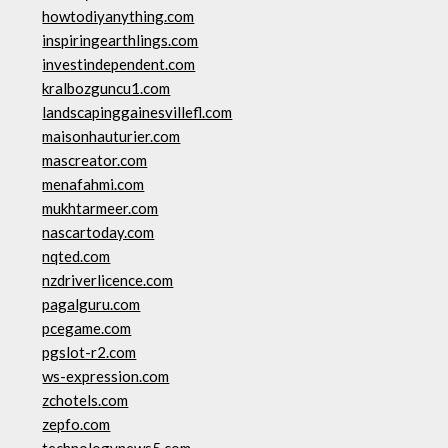
howtodiyanything.com
inspiringearthlings.com
investindependent.com
kralbozguncu1.com
landscapinggainesvillefl.com
maisonhauturier.com
mascreator.com
menafahmi.com
mukhtarmeer.com
nascartoday.com
nqted.com
nzdriverlicence.com
pagalguru.com
pcegame.com
pgslot-r2.com
ws-expression.com
zchotels.com
zepfo.com