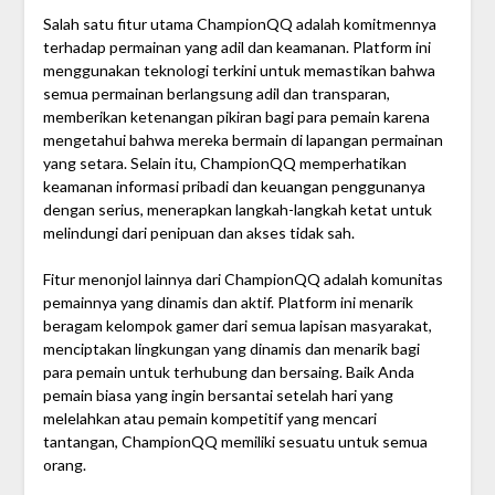
Salah satu fitur utama ChampionQQ adalah komitmennya
terhadap permainan yang adil dan keamanan. Platform ini
menggunakan teknologi terkini untuk memastikan bahwa
semua permainan berlangsung adil dan transparan,
memberikan ketenangan pikiran bagi para pemain karena
mengetahui bahwa mereka bermain di lapangan permainan
yang setara. Selain itu, ChampionQQ memperhatikan
keamanan informasi pribadi dan keuangan penggunanya
dengan serius, menerapkan langkah-langkah ketat untuk
melindungi dari penipuan dan akses tidak sah.
Fitur menonjol lainnya dari ChampionQQ adalah komunitas
pemainnya yang dinamis dan aktif. Platform ini menarik
beragam kelompok gamer dari semua lapisan masyarakat,
menciptakan lingkungan yang dinamis dan menarik bagi
para pemain untuk terhubung dan bersaing. Baik Anda
pemain biasa yang ingin bersantai setelah hari yang
melelahkan atau pemain kompetitif yang mencari
tantangan, ChampionQQ memiliki sesuatu untuk semua
orang.