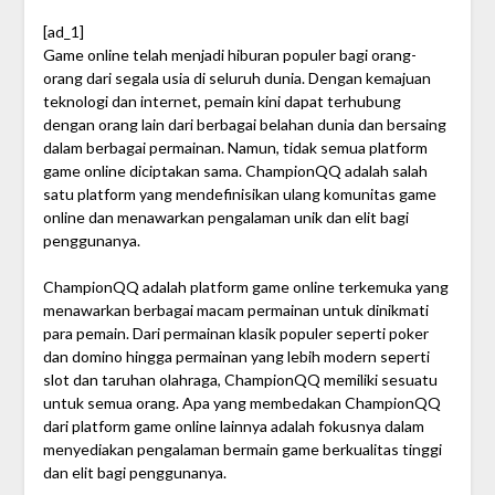
[ad_1]
Game online telah menjadi hiburan populer bagi orang-
orang dari segala usia di seluruh dunia. Dengan kemajuan
teknologi dan internet, pemain kini dapat terhubung
dengan orang lain dari berbagai belahan dunia dan bersaing
dalam berbagai permainan. Namun, tidak semua platform
game online diciptakan sama. ChampionQQ adalah salah
satu platform yang mendefinisikan ulang komunitas game
online dan menawarkan pengalaman unik dan elit bagi
penggunanya.
ChampionQQ adalah platform game online terkemuka yang
menawarkan berbagai macam permainan untuk dinikmati
para pemain. Dari permainan klasik populer seperti poker
dan domino hingga permainan yang lebih modern seperti
slot dan taruhan olahraga, ChampionQQ memiliki sesuatu
untuk semua orang. Apa yang membedakan ChampionQQ
dari platform game online lainnya adalah fokusnya dalam
menyediakan pengalaman bermain game berkualitas tinggi
dan elit bagi penggunanya.