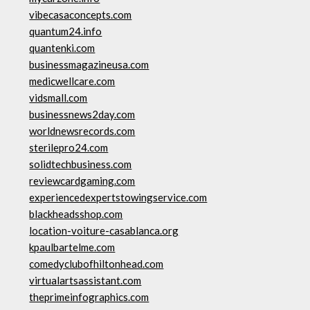
vibecasaconcepts.com
quantum24.info
quantenki.com
businessmagazineusa.com
medicwellcare.com
vidsmall.com
businessnews2day.com
worldnewsrecords.com
sterilepro24.com
solidtechbusiness.com
reviewcardgaming.com
experiencedexpertstowingservice.com
blackheadsshop.com
location-voiture-casablanca.org
kpaulbartelme.com
comedyclubofhiltonhead.com
virtualartsassistant.com
theprimeinfographics.com