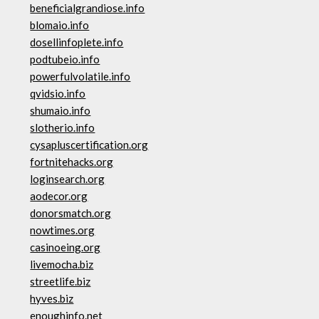
beneficialgrandiose.info
blomaio.info
dosellinfoplete.info
podtubeio.info
powerfulvolatile.info
qvidsio.info
shumaio.info
slotherio.info
cysapluscertification.org
fortnitehacks.org
loginsearch.org
aodecor.org
donorsmatch.org
nowtimes.org
casinoeing.org
livemocha.biz
streetlife.biz
hyves.biz
enoughinfo.net