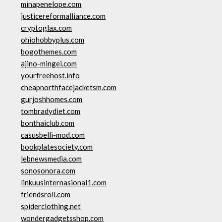
minapenelope.com
justicereformalliance.com
cryptoglax.com
ohiohobbyplus.com
bogothemes.com
ajino-mingei.com
yourfreehost.info
cheapnorthfacejacketsm.com
gurjoshhomes.com
tombradydiet.com
bonthaiclub.com
casusbelli-mod.com
bookplatesociety.com
lebnewsmedia.com
sonosonora.com
linkuusinternasional1.com
friendsroll.com
spiderclothing.net
wondergadgetsshop.com