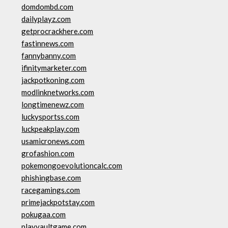
domdombd.com
dailyplayz.com
getprocrackhere.com
fastinnews.com
fannybanny.com
ifinitymarketer.com
jackpotkoning.com
modlinknetworks.com
longtimenewz.com
luckysportss.com
luckpeakplay.com
usamicronews.com
grofashion.com
pokemongoevolutioncalc.com
phishingbase.com
racegamings.com
primejackpotstay.com
pokugaa.com
playvaultgame.com