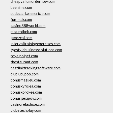
cheapvaliumordernow.com
beenime.com
sodecia-kemmerich.com
fun-mak.com
casino888world.com
misterdbnb.com
jkmezcal.com
intervaltrainingexercises.com
tyestylebusinesssolutions.com
royalpoipet.com
thestaurant.com
bestlinktrackingsoftware.com
clublubupoo.com
bonusmazijeu.com
bonuskyfojea.com
bonuskorokee.com
bonusgexipoy.com
casinorelaxluxe.com
clubetechplay.com