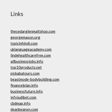
Links
thecedarglenmaltshop.com
georgemason.org
topicinhindi.com
uklanguageacademy.com
lindehealthcarefree.com
allbusinessjobs.info
top10products.net
pickabatours.com
beastmode-bodybuilding.com
financelplan.info
businessfuture.info
infojudibet.com
cbdmap.info
deanbeanxn.com