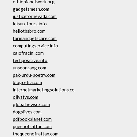
ethiopianetwork.org
gadgetsmesh.com
justicefornevada.com
leisuretours.info
hellotbsbro.com
farmandpetscare.com
computingservice.info
caiofracini.com
techpositive.info
unseonrang.com
pak-urdu-poetry.com
blogcetra.com
internetmarketingsolutions.co
ollystvs.com
globalnewscx.com
dogslives.com
pdfbookplanet.com
queenofrattan.com
thequeenofrattan.com