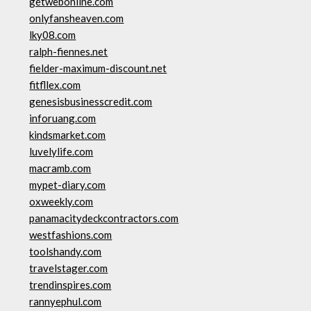
getwebonline.com
onlyfansheaven.com
lky08.com
ralph-fiennes.net
fielder-maximum-discount.net
fitfllex.com
genesisbusinesscredit.com
inforuang.com
kindsmarket.com
luvelylife.com
macramb.com
mypet-diary.com
oxweekly.com
panamacitydeckcontractors.com
westfashions.com
toolshandy.com
travelstager.com
trendinspires.com
rannyephul.com