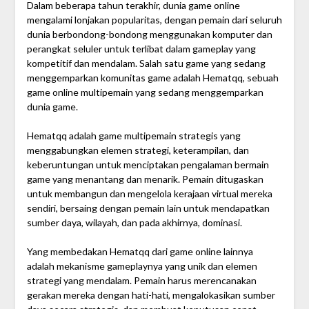
Dalam beberapa tahun terakhir, dunia game online
mengalami lonjakan popularitas, dengan pemain dari seluruh
dunia berbondong-bondong menggunakan komputer dan
perangkat seluler untuk terlibat dalam gameplay yang
kompetitif dan mendalam. Salah satu game yang sedang
menggemparkan komunitas game adalah Hematqq, sebuah
game online multipemain yang sedang menggemparkan
dunia game.
Hematqq adalah game multipemain strategis yang
menggabungkan elemen strategi, keterampilan, dan
keberuntungan untuk menciptakan pengalaman bermain
game yang menantang dan menarik. Pemain ditugaskan
untuk membangun dan mengelola kerajaan virtual mereka
sendiri, bersaing dengan pemain lain untuk mendapatkan
sumber daya, wilayah, dan pada akhirnya, dominasi.
Yang membedakan Hematqq dari game online lainnya
adalah mekanisme gameplaynya yang unik dan elemen
strategi yang mendalam. Pemain harus merencanakan
gerakan mereka dengan hati-hati, mengalokasikan sumber