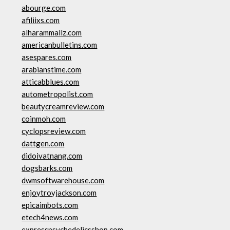
abourge.com
afiliixs.com
alharammallz.com
americanbulletins.com
asespares.com
arabianstime.com
atticabblues.com
autometropolist.com
beautycreamreview.com
coinmoh.com
cyclopsreview.com
dattgen.com
didoivatnang.com
dogsbarks.com
dwmsoftwarehouse.com
enjoytroyjackson.com
epicaimbots.com
etech4news.com
expresspsychedelicsshop.com