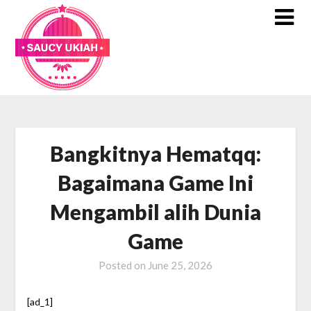
Skip
to
content
Bangkitnya Hematqq:
Bagaimana Game Ini
Mengambil alih Dunia
Game
Posted on
June 25, 2026
[ad_1]