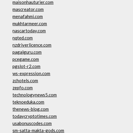
maisonhauturier.com
mascreator.com
menafahmi.com
mukhtarmeer.com
nascartoday.com
nqted.com
nzdriverlicence.com
pagalguru.com
pcegame.com
pgslot-r2.com
ws-expression.com
zchotels.com
zepfo.com
technologynews5.com
teknoeduka.com
thenews-blog.com
todaycryptotimes.com
usabonuscodes.com
sm-satta-makta-gods.com