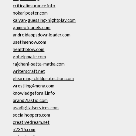
criticalinsurance.info
nokariposter.com
kalyan-guessing-nightplay.com
gameofpanels.com
androidappsdownloader.com
usetimenow.com
healthblow.com
gohelpmate.com
rajdhani-satta-matka.com
writerscraft.net
elearning-childprotection.com
wrestling4mena.com
knowledgeforall.info
brand2lastio.com
usadigitalservices.com
socialhoppers.com
creativedream.net
n2315.com