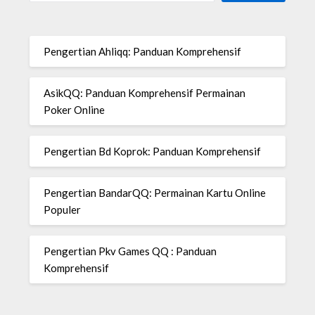
Pengertian Ahliqq: Panduan Komprehensif
AsikQQ: Panduan Komprehensif Permainan
Poker Online
Pengertian Bd Koprok: Panduan Komprehensif
Pengertian BandarQQ: Permainan Kartu Online
Populer
Pengertian Pkv Games QQ : Panduan
Komprehensif