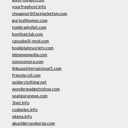
yourfreehost.info
cheapnorthfacejacketsm.com
gurjoshhomes.com
tombradydiet.com
bonthaiclub.com
casusbelli-mod.com
bookplatesociety.com
lebnewsmedia.com
sonosonora.com
linkuusinternasional1.com
friendsroll.com
spiderclothing.net
wondergadgetsshop.com
seatgurunews.com
3net.info
codeplex.info
okena.info
akunidpropokerqq.com