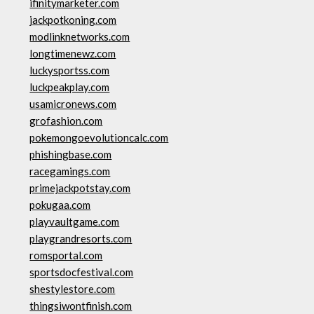
ifinitymarketer.com
jackpotkoning.com
modlinknetworks.com
longtimenewz.com
luckysportss.com
luckpeakplay.com
usamicronews.com
grofashion.com
pokemongoevolutioncalc.com
phishingbase.com
racegamings.com
primejackpotstay.com
pokugaa.com
playvaultgame.com
playgrandresorts.com
romsportal.com
sportsdocfestival.com
shestylestore.com
thingsiwontfinish.com