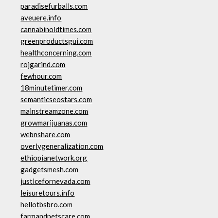
paradisefurballs.com
aveuere.info
cannabinoidtimes.com
greenproductsgui.com
healthconcerning.com
rojgarind.com
fewhour.com
18minutetimer.com
semanticseostars.com
mainstreamzone.com
growmarijuanas.com
webnshare.com
overlygeneralization.com
ethiopianetwork.org
gadgetsmesh.com
justicefornevada.com
leisuretours.info
hellotbsbro.com
farmandpetscare.com