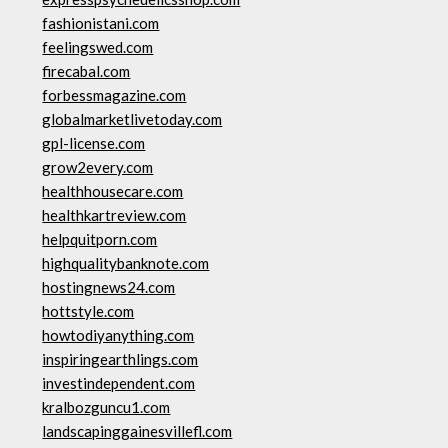
fashionistani.com
feelingswed.com
firecabal.com
forbessmagazine.com
globalmarketlivetoday.com
gpl-license.com
grow2every.com
healthhousecare.com
healthkartreview.com
helpquitporn.com
highqualitybanknote.com
hostingnews24.com
hottstyle.com
howtodiyanything.com
inspiringearthlings.com
investindependent.com
kralbozguncu1.com
landscapinggainesvillefl.com