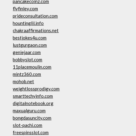
pancakecoinz.com
flyfinley.com
prideconsultation.com
hountinglil.info
chakraaffirmations.net
bestjokes4u.com
lustgurgaon.com
geniejaar.com
bobbyslot.com
11placemoulin.com
mintz360.com
mohob.net
weightlossprodigy.com
smarttechyinfo.com
digitalnotebook.org
maxualguru.com
bongdasuncity.com
slot-pachi.com
freespinsslot.com