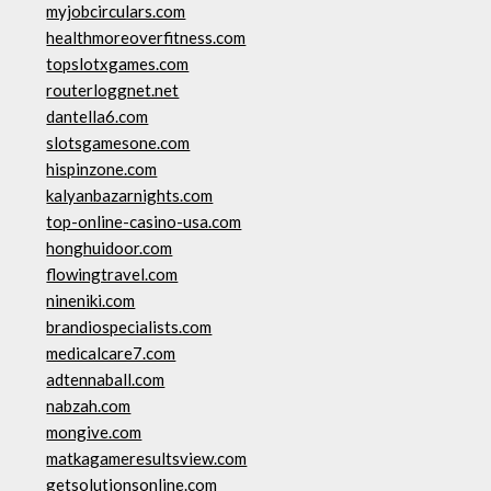
myjobcirculars.com
healthmoreoverfitness.com
topslotxgames.com
routerloggnet.net
dantella6.com
slotsgamesone.com
hispinzone.com
kalyanbazarnights.com
top-online-casino-usa.com
honghuidoor.com
flowingtravel.com
nineniki.com
brandiospecialists.com
medicalcare7.com
adtennaball.com
nabzah.com
mongive.com
matkagameresultsview.com
getsolutionsonline.com