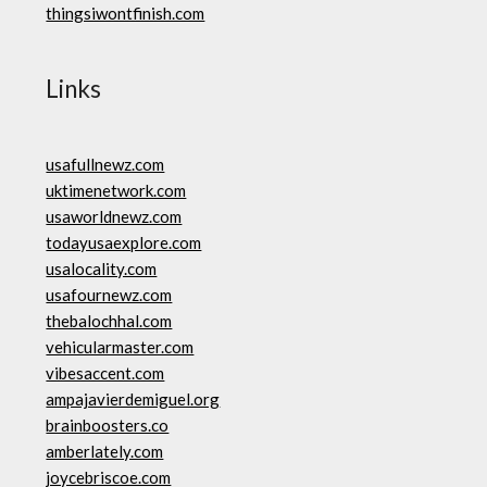
thingsiwontfinish.com
Links
usafullnewz.com
uktimenetwork.com
usaworldnewz.com
todayusaexplore.com
usalocality.com
usafournewz.com
thebalochhal.com
vehicularmaster.com
vibesaccent.com
ampajavierdemiguel.org
brainboosters.co
amberlately.com
joycebriscoe.com