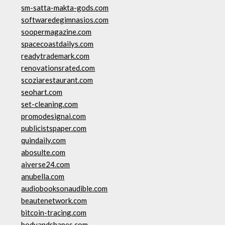
sm-satta-makta-gods.com
softwaredegimnasios.com
soopermagazine.com
spacecoastdailys.com
readytrademark.com
renovationsrated.com
scoziarestaurant.com
seohart.com
set-cleaning.com
promodesignai.com
publicistspaper.com
quindaily.com
abosulte.com
aiverse24.com
anubella.com
audiobooksonaudible.com
beautenetwork.com
bitcoin-tracing.com
bodyandshapes.com