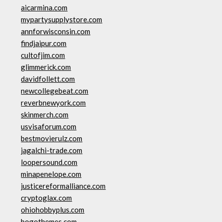
aicarmina.com
mypartysupplystore.com
annforwisconsin.com
findjaipur.com
cultofjim.com
glimmerick.com
davidfollett.com
newcollegebeat.com
reverbnewyork.com
skinmerch.com
usvisaforum.com
bestmovierulz.com
jagalchi-trade.com
loopersound.com
minapenelope.com
justicereformalliance.com
cryptoglax.com
ohiohobbyplus.com
bogothemes.com