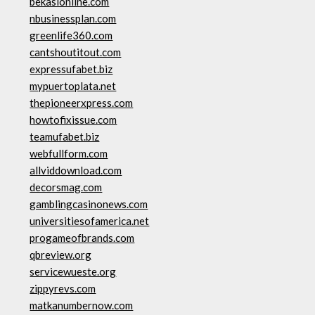
bekasionline.com
nbusinessplan.com
greenlife360.com
cantshoutitout.com
expressufabet.biz
mypuertoplata.net
thepioneerxpress.com
howtofixissue.com
teamufabet.biz
webfullform.com
allviddownload.com
decorsmag.com
gamblingcasinonews.com
universitiesofamerica.net
progameofbrands.com
qbreview.org
servicewueste.org
zippyrevs.com
matkanumbernow.com