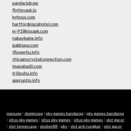
pandaclub.me
flyttevask.io
byhous.com
hartfordplazahotel.com
m-918kissapk.com
nabavkame.info
gakbiasa.com
iflowerhu.info
chicagocrystalconnection.com
imanabadii.com
trilipohu.info
appruptio.info
menuqq
|
dominoqq
|
pkv games bandarqq
|
pkv games bandarqq
|
situs pkv games
|
situs pkv games
|
situs pkv games
|
slot gacor
|
slot terpercaya
|
sbobet88
|
pkv
|
slot anti rungkat
|
slot gacor