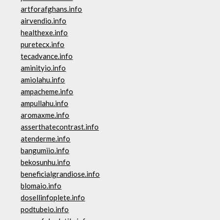
artforafghans.info
airvendio.info
healthexe.info
puretecx.info
tecadvance.info
aminityio.info
amiolahu.info
ampacheme.info
ampullahu.info
aromaxme.info
asserthatecontrast.info
atenderme.info
bangumiio.info
bekosunhu.info
beneficialgrandiose.info
blomaio.info
dosellinfoplete.info
podtubeio.info