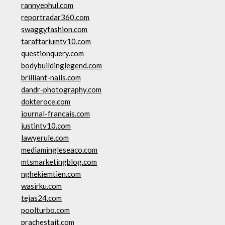
rannyephul.com
reportradar360.com
swaggyfashion.com
taraftariumtv10.com
questionquery.com
bodybuildinglegend.com
brilliant-nails.com
dandr-photography.com
dokteroce.com
journal-francais.com
justintv10.com
lawyerule.com
mediamingleseaco.com
mtsmarketingblog.com
nghekiemtien.com
wasirku.com
tejas24.com
poolturbo.com
prachestait.com