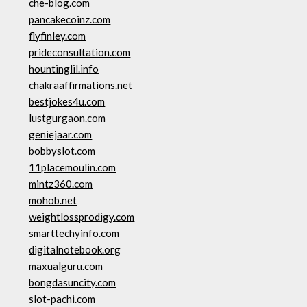
che-blog.com
pancakecoinz.com
flyfinley.com
prideconsultation.com
hountinglil.info
chakraaffirmations.net
bestjokes4u.com
lustgurgaon.com
geniejaar.com
bobbyslot.com
11placemoulin.com
mintz360.com
mohob.net
weightlossprodigy.com
smarttechyinfo.com
digitalnotebook.org
maxualguru.com
bongdasuncity.com
slot-pachi.com