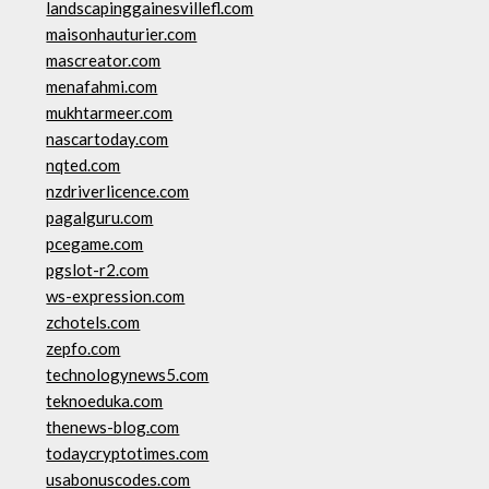
landscapinggainesvillefl.com
maisonhauturier.com
mascreator.com
menafahmi.com
mukhtarmeer.com
nascartoday.com
nqted.com
nzdriverlicence.com
pagalguru.com
pcegame.com
pgslot-r2.com
ws-expression.com
zchotels.com
zepfo.com
technologynews5.com
teknoeduka.com
thenews-blog.com
todaycryptotimes.com
usabonuscodes.com