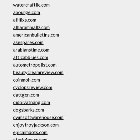
watercraftllc.com
abourge.com
afiliixs.com
alharammallz.com
americanbulletins.com
asespares.com
arabianstime.com
atticabblues.com
autometropolist.com
beautycreamreview.com
coinmoh.com
cyclopsreview.com
dattgen.com
didoivatnang.com
dogsbarks.com
dwmsoftwarehouse.com
enjoytroyjackson.com
epicaimbots.com
etech4news.com