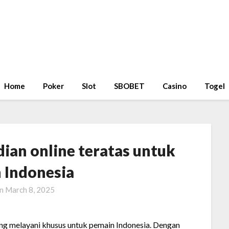
Home
Poker
Slot
SBOBET
Casino
Togel
dian online teratas untuk
 Indonesia
on
March 8, 2025
ang melayani khusus untuk pemain Indonesia. Dengan