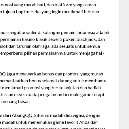
romosi yang murah hati, dan platform yang ramah
 tujuan bagi mereka yang ingin menikmati hiburan
di sangat populer di kalangan pemain Indonesia adalah
ermainan kasino klasik seperti poker, blackjack, dan
 slot dan taruhan olahraga, ada sesuatu untuk semua
 memperbarui pilihan permainannya untuk menjaga hal -
.
ngQQ juga menawarkan bonus dan promosi yang murah
t memanfaatkan bonus selamat datang untuk membantu
t menikmati promosi yang berkelanjutan dan hadiah
mbiraan ekstra pada pengalaman bermain game tetapi
k menang besar.
ol dari AbangQQ. Situs ini mudah dinavigasi, dengan
a mudah untuk menemukan game favorit Anda dan
mah mobile, memungkinkan pemain untuk menikmati game