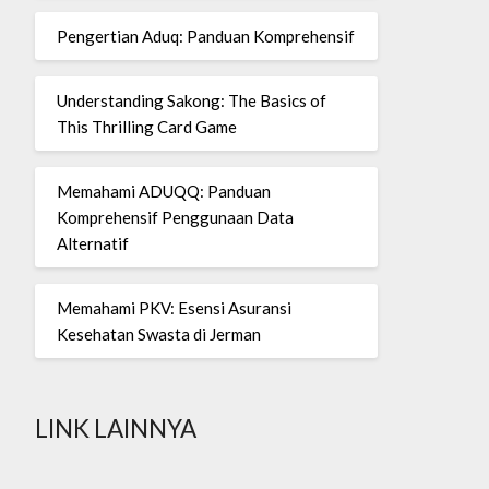
Pengertian Aduq: Panduan Komprehensif
Understanding Sakong: The Basics of
This Thrilling Card Game
Memahami ADUQQ: Panduan
Komprehensif Penggunaan Data
Alternatif
Memahami PKV: Esensi Asuransi
Kesehatan Swasta di Jerman
LINK LAINNYA