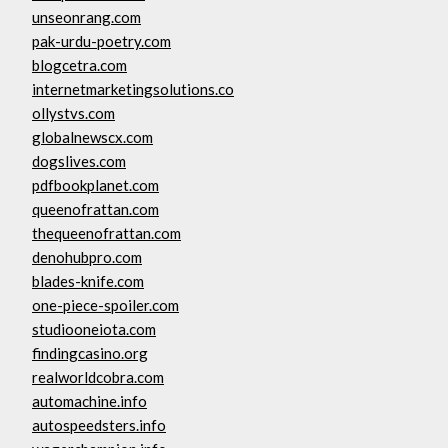
unseonrang.com
pak-urdu-poetry.com
blogcetra.com
internetmarketingsolutions.co
ollystvs.com
globalnewscx.com
dogslives.com
pdfbookplanet.com
queenofrattan.com
thequeenofrattan.com
denohubpro.com
blades-knife.com
one-piece-spoiler.com
studiooneiota.com
findingcasino.org
realworldcobra.com
automachine.info
autospeedsters.info