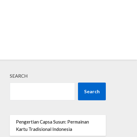
SEARCH
Search
Pengertian Capsa Susun: Permainan
Kartu Tradisional Indonesia