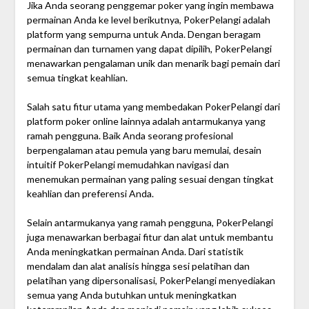
Jika Anda seorang penggemar poker yang ingin membawa
permainan Anda ke level berikutnya, PokerPelangi adalah
platform yang sempurna untuk Anda. Dengan beragam
permainan dan turnamen yang dapat dipilih, PokerPelangi
menawarkan pengalaman unik dan menarik bagi pemain dari
semua tingkat keahlian.
Salah satu fitur utama yang membedakan PokerPelangi dari
platform poker online lainnya adalah antarmukanya yang
ramah pengguna. Baik Anda seorang profesional
berpengalaman atau pemula yang baru memulai, desain
intuitif PokerPelangi memudahkan navigasi dan
menemukan permainan yang paling sesuai dengan tingkat
keahlian dan preferensi Anda.
Selain antarmukanya yang ramah pengguna, PokerPelangi
juga menawarkan berbagai fitur dan alat untuk membantu
Anda meningkatkan permainan Anda. Dari statistik
mendalam dan alat analisis hingga sesi pelatihan dan
pelatihan yang dipersonalisasi, PokerPelangi menyediakan
semua yang Anda butuhkan untuk meningkatkan