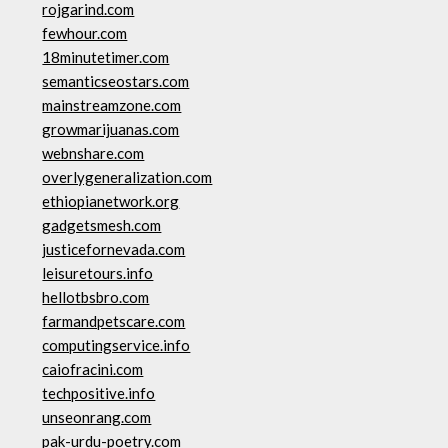
rojgarind.com
fewhour.com
18minutetimer.com
semanticseostars.com
mainstreamzone.com
growmarijuanas.com
webnshare.com
overlygeneralization.com
ethiopianetwork.org
gadgetsmesh.com
justicefornevada.com
leisuretours.info
hellotbsbro.com
farmandpetscare.com
computingservice.info
caiofracini.com
techpositive.info
unseonrang.com
pak-urdu-poetry.com