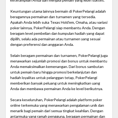
keterampilan Anda dan menjadi pemain yang lebih sukses.
Keuntungan utama lainnya bermain di PokerPelangi adalah
beragamnya permainan dan turnamen yang tersedia.
Apakah Anda lebih suka Texas Hold’em, Omaha, atau variasi
poker lainnya, PokerPelangi siap membantu Anda. Dengan
beragam level pembelian dan kumpulan hadiah yang dapat
dipilih, selalu ada permainan atau turnamen yang sesuai
dengan preferensi dan anggaran Anda.
Selain beragam permainan dan turnamen, PokerPelangi juga
menawarkan sejumlah promosi dan bonus untuk membantu
Anda memaksimalkan kemenangan. Dari bonus sambutan
untuk pemain baru hingga promosi berkelanjutan dan
hadiah loyalitas untuk pelanggan tetap, PokerPelangi
memberikan banyak peluang untuk meningkatkan uang
Anda dan membawa permainan Anda ke level berikutnya.
Secara keseluruhan, PokerPelangi adalah platform poker
online terkemuka yang menawarkan pengalaman unik dan
menarik bagi pemain dari semua tingkat keahlian. Dengan
antarmuka yang ramah pengguna, beragam permainan dan