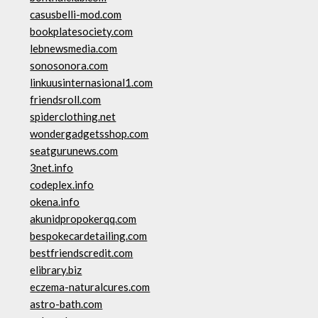
casusbelli-mod.com
bookplatesociety.com
lebnewsmedia.com
sonosonora.com
linkuusinternasional1.com
friendsroll.com
spiderclothing.net
wondergadgetsshop.com
seatgurunews.com
3net.info
codeplex.info
okena.info
akunidpropokerqq.com
bespokecardetailing.com
bestfriendscredit.com
elibrary.biz
eczema-naturalcures.com
astro-bath.com