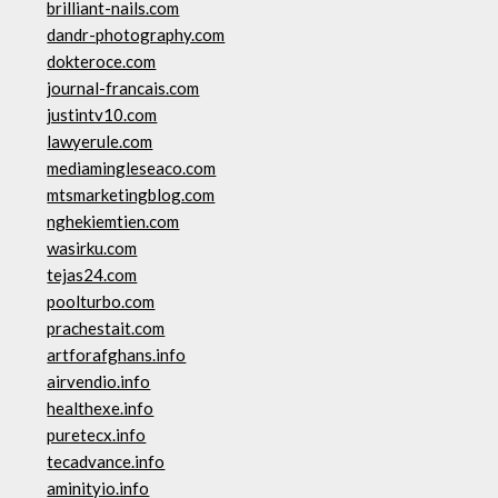
brilliant-nails.com
dandr-photography.com
dokteroce.com
journal-francais.com
justintv10.com
lawyerule.com
mediamingleseaco.com
mtsmarketingblog.com
nghekiemtien.com
wasirku.com
tejas24.com
poolturbo.com
prachestait.com
artforafghans.info
airvendio.info
healthexe.info
puretecx.info
tecadvance.info
aminityio.info