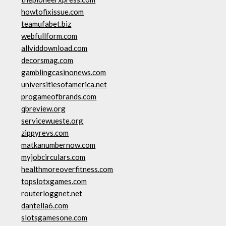
howtofixissue.com
teamufabet.biz
webfullform.com
allviddownload.com
decorsmag.com
gamblingcasinonews.com
universitiesofamerica.net
progameofbrands.com
qbreview.org
servicewueste.org
zippyrevs.com
matkanumbernow.com
myjobcirculars.com
healthmoreoverfitness.com
topslotxgames.com
routerloggnet.net
dantella6.com
slotsgamesone.com