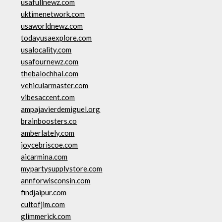
usafullnewz.com
uktimenetwork.com
usaworldnewz.com
todayusaexplore.com
usalocality.com
usafournewz.com
thebalochhal.com
vehicularmaster.com
vibesaccent.com
ampajavierdemiguel.org
brainboosters.co
amberlately.com
joycebriscoe.com
aicarmina.com
mypartysupplystore.com
annforwisconsin.com
findjaipur.com
cultofjim.com
glimmerick.com