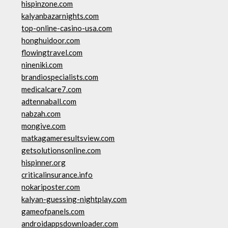
hispinzone.com
kalyanbazarnights.com
top-online-casino-usa.com
honghuidoor.com
flowingtravel.com
nineniki.com
brandiospecialists.com
medicalcare7.com
adtennaball.com
nabzah.com
mongive.com
matkagameresultsview.com
getsolutionsonline.com
hispinner.org
criticalinsurance.info
nokariposter.com
kalyan-guessing-nightplay.com
gameofpanels.com
androidappsdownloader.com