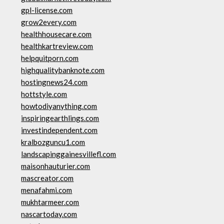
gpl-license.com
grow2every.com
healthhousecare.com
healthkartreview.com
helpquitporn.com
highqualitybanknote.com
hostingnews24.com
hottstyle.com
howtodiyanything.com
inspiringearthlings.com
investindependent.com
kralbozguncu1.com
landscapinggainesvillefl.com
maisonhauturier.com
mascreator.com
menafahmi.com
mukhtarmeer.com
nascartoday.com