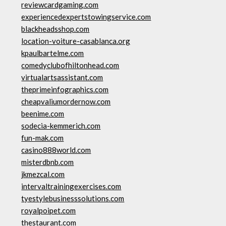
reviewcardgaming.com
experiencedexpertstowingservice.com
blackheadsshop.com
location-voiture-casablanca.org
kpaulbartelme.com
comedyclubofhiltonhead.com
virtualartsassistant.com
theprimeinfographics.com
cheapvaliumordernow.com
beenime.com
sodecia-kemmerich.com
fun-mak.com
casino888world.com
misterdbnb.com
jkmezcal.com
intervaltrainingexercises.com
tyestylebusinesssolutions.com
royalpoipet.com
thestaurant.com