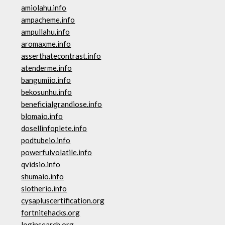
amiolahu.info
ampacheme.info
ampullahu.info
aromaxme.info
asserthatecontrast.info
atenderme.info
bangumiio.info
bekosunhu.info
beneficialgrandiose.info
blomaio.info
dosellinfoplete.info
podtubeio.info
powerfulvolatile.info
qvidsio.info
shumaio.info
slotherio.info
cysapluscertification.org
fortnitehacks.org
loginsearch.org