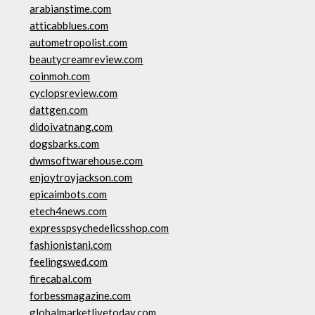
arabianstime.com
atticabblues.com
autometropolist.com
beautycreamreview.com
coinmoh.com
cyclopsreview.com
dattgen.com
didoivatnang.com
dogsbarks.com
dwmsoftwarehouse.com
enjoytroyjackson.com
epicaimbots.com
etech4news.com
expresspsychedelicsshop.com
fashionistani.com
feelingswed.com
firecabal.com
forbessmagazine.com
globalmarketlivetoday.com