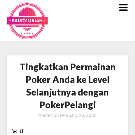
Skip
to
content
Tingkatkan Permainan
Poker Anda ke Level
Selanjutnya dengan
PokerPelangi
Posted on
February 20, 2026
[ad_1]