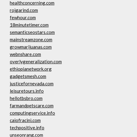
healthconcerning.com
rojgarind.com
fewhour.com
18minutetimer.com
semanticseostars.com
mainstreamzone.com
growmarijuanas.com
webnshare.com
overlygeneralization.com
ethiopianetwork.org
gadgetsmesh.com
justicefornevada.com
leisuretours.info
hellotbsbro.com
farmandpetscare.com
computingservice.info
caiofracini.com
techpositive.info
unseonrang.com