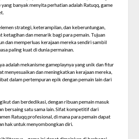
ame yang banyak menyita perhatian adalah Ratuqq, game
t.
emen strategi, keterampilan, dan keberuntungan,
ketagihan dan menarik bagi para pemain. Tujuan
un dan memperluas kerajaan mereka sendiri sambil
asa paling kuat di dunia permainan.
ya adalah mekanisme gameplaynya yang unik dan fitur
t menyesuaikan dan meningkatkan kerajaan mereka,
libat dalam pertempuran epik dengan pemain lain dari
ikut dan berdedikasi, dengan ribuan pemain masuk
 bersaing satu sama lain. Sifat kompetitif dari
men Ratuqq profesional, di mana para pemain dapat
dan hak untuk menyombongkan diri.
ibilitasnya – game ini dapat dimainkan di berbagai