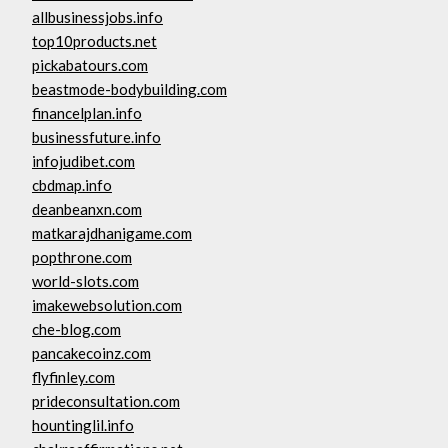
allbusinessjobs.info
top10products.net
pickabatours.com
beastmode-bodybuilding.com
financelplan.info
businessfuture.info
infojudibet.com
cbdmap.info
deanbeanxn.com
matkarajdhanigame.com
popthrone.com
world-slots.com
imakewebsolution.com
che-blog.com
pancakecoinz.com
flyfinley.com
prideconsultation.com
hountinglil.info