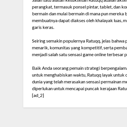
perangkat, termasuk ponsel pintar, tablet, dan
bermain dan mulai bermain di mana pun mereka be
membuatnya dapat diakses oleh khalayak luas, m
garis keras.
Seiring semakin populernya Ratuqq, jelas bahwa 
menarik, komunitas yang kompetitif, serta pemba
menjadi salah satu sensasi game online terbesar p
Baik Anda seorang pemain strategi berpengalam
untuk menghabiskan waktu, Ratuqq layak untuk d
dunia yang telah merasakan sensasi permainan me
diperlukan untuk mencapai puncak kerajaan Ratu
[ad_2]