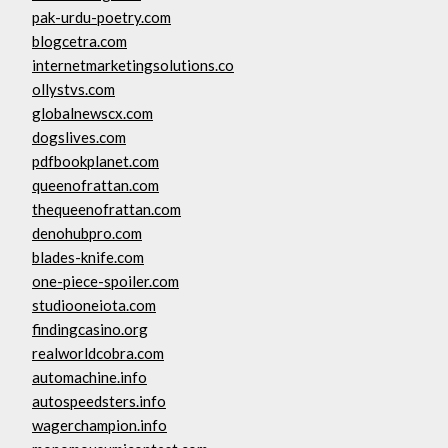
pak-urdu-poetry.com
blogcetra.com
internetmarketingsolutions.co
ollystvs.com
globalnewscx.com
dogslives.com
pdfbookplanet.com
queenofrattan.com
thequeenofrattan.com
denohubpro.com
blades-knife.com
one-piece-spoiler.com
studiooneiota.com
findingcasino.org
realworldcobra.com
automachine.info
autospeedsters.info
wagerchampion.info