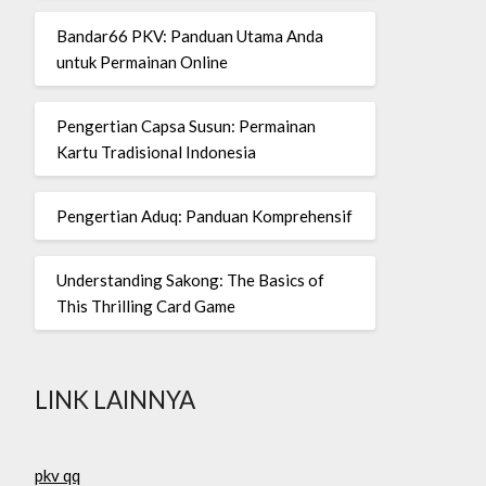
Bandar66 PKV: Panduan Utama Anda
untuk Permainan Online
Pengertian Capsa Susun: Permainan
Kartu Tradisional Indonesia
Pengertian Aduq: Panduan Komprehensif
Understanding Sakong: The Basics of
This Thrilling Card Game
LINK LAINNYA
pkv qq