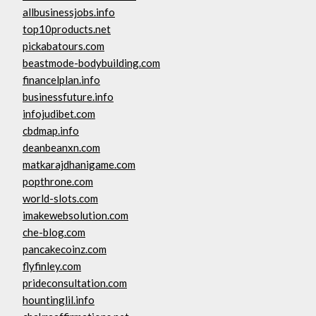
allbusinessjobs.info
top10products.net
pickabatours.com
beastmode-bodybuilding.com
financelplan.info
businessfuture.info
infojudibet.com
cbdmap.info
deanbeanxn.com
matkarajdhanigame.com
popthrone.com
world-slots.com
imakewebsolution.com
che-blog.com
pancakecoinz.com
flyfinley.com
prideconsultation.com
hountinglil.info