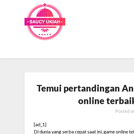
Skip
to
content
Temui pertandingan A
online terba
Posted 
[ad_1]
Di dunia yang serba cepat saat ini, game online 