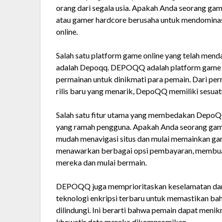
orang dari segala usia. Apakah Anda seorang game
atau gamer hardcore berusaha untuk mendominasi
online.
Salah satu platform game online yang telah mend
adalah Depoqq. DEPOQQ adalah platform game 
permainan untuk dinikmati para pemain. Dari per
rilis baru yang menarik, DepoQQ memiliki sesuat
Salah satu fitur utama yang membedakan DepoQQ
yang ramah pengguna. Apakah Anda seorang gam
mudah menavigasi situs dan mulai memainkan game
menawarkan berbagai opsi pembayaran, membu
mereka dan mulai bermain.
DEPOQQ juga memprioritaskan keselamatan dan
teknologi enkripsi terbaru untuk memastikan ba
dilindungi. Ini berarti bahwa pemain dapat men
khawatir data mereka dikompromikan.