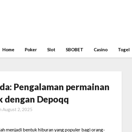
Home
Poker
Slot
SBOBET
Casino
Togel
nda: Pengalaman permainan
ik dengan Depoqq
on
August 2, 2025
telah menjadi bentuk hiburan yang populer bagi orang-