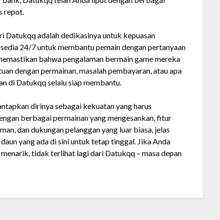
 repot.
ri Datukqq adalah dedikasinya untuk kepuasan
rsedia 24/7 untuk membantu pemain dengan pertanyaan
, memastikan bahwa pengalaman bermain game mereka
uan dengan permainan, masalah pembayaran, atau apa
n di Datukqq selalu siap membantu.
ntapkan dirinya sebagai kekuatan yang harus
 Dengan berbagai permainan yang mengesankan, fitur
n, dan dukungan pelanggan yang luar biasa, jelas
un yang ada di sini untuk tetap tinggal. Jika Anda
 menarik, tidak terlihat lagi dari Datukqq – masa depan