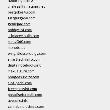
hountinglil.info
chakraaffirmations.net
bestjokes4u.com
lustgurgaon.com
geniejaar.com
bobbyslot.com
11placemoulin.com
mintz360.com
mohob.net
weightlossprodigy.com
smarttechyinfo.com
digitalnotebook.org
maxualguru.com
bongdasuncity.com
slot-pachi.com
freespinsslot.com
paradisefurballs.com
aveuere.info
cannabinoidtimes.com