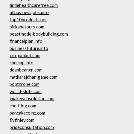
lindehealthcarefree.com
allbusinessjobs.info
top10products.net
pickabatours.com
beastmode-bodybuilding.com
financelplan.info
businessfuture.info
infojudibet.com
cbdmap.info
deanbeanxn.com
matkarajdhanigame.com
popthrone.com
world-slots.com
imakewebsolution.com
che-blog.com
pancakecoinz.com
flyfinley.com
prideconsultation.com