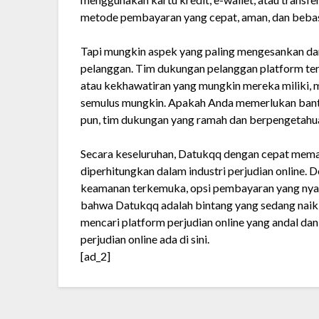
metode pembayaran yang cepat, aman, dan bebas
Tapi mungkin aspek yang paling mengesankan da
pelanggan. Tim dukungan pelanggan platform te
atau kekhawatiran yang mungkin mereka miliki
semulus mungkin. Apakah Anda memerlukan bant
pun, tim dukungan yang ramah dan berpengetahua
Secara keseluruhan, Datukqq dengan cepat mema
diperhitungkan dalam industri perjudian online.
keamanan terkemuka, opsi pembayaran yang nyama
bahwa Datukqq adalah bintang yang sedang naik da
mencari platform perjudian online yang andal dan
perjudian online ada di sini.
[ad_2]