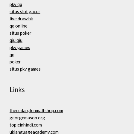
pkv qq
situs slot gacor
live draw hk
qq online
situs poker
qiu qiu
pkv games
qq
poker
situs pkv games
Links
thecedarglenmaltshop.com
georgemason.org
topicinhindi.com
uklanguageacademy.com