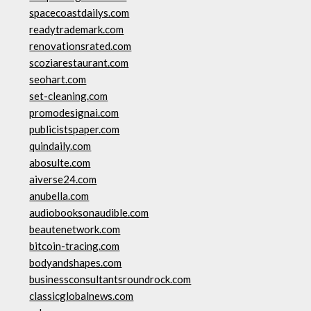
spacecoastdailys.com
readytrademark.com
renovationsrated.com
scoziarestaurant.com
seohart.com
set-cleaning.com
promodesignai.com
publicistspaper.com
quindaily.com
abosulte.com
aiverse24.com
anubella.com
audiobooksonaudible.com
beautenetwork.com
bitcoin-tracing.com
bodyandshapes.com
businessconsultantsroundrock.com
classicglobalnews.com