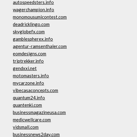
autospeedsters.info
wagerchampion.info
monomousumicontest.com
deadricklingo.com
skyglobefx.com
gamblespherex.info
agentur-ramsenthaler.com
eomdesigns.com
triptrekker.info
gendxxi.net
motomasters.info
mycarzone.info
vibecasaconcepts.com
quantum24.info
quantenki.com
businessmagazineusa.com
medicwellcare.com
vidsmall.com
businessnews2day.com