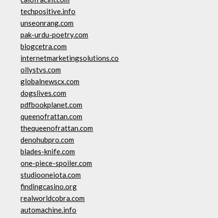
techpositive.info
unseonrang.com
pak-urdu-poetry.com
blogcetra.com
internetmarketingsolutions.co
ollystvs.com
globalnewscx.com
dogslives.com
pdfbookplanet.com
queenofrattan.com
thequeenofrattan.com
denohubpro.com
blades-knife.com
one-piece-spoiler.com
studiooneiota.com
findingcasino.org
realworldcobra.com
automachine.info