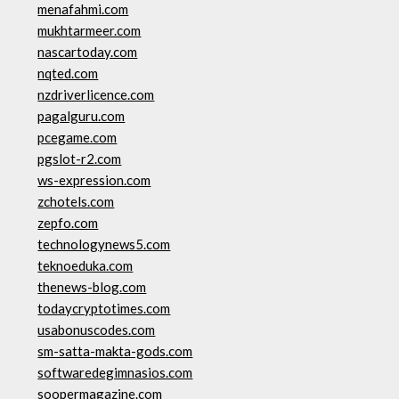
menafahmi.com
mukhtarmeer.com
nascartoday.com
nqted.com
nzdriverlicence.com
pagalguru.com
pcegame.com
pgslot-r2.com
ws-expression.com
zchotels.com
zepfo.com
technologynews5.com
teknoeduka.com
thenews-blog.com
todaycryptotimes.com
usabonuscodes.com
sm-satta-makta-gods.com
softwaredegimnasios.com
soopermagazine.com