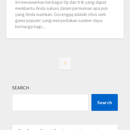
ini menawarkan berbagai tip dan trik yang dapat
membantu Anda sukses dalam permainan apa pun
yang Anda mainkan. Gocengqq adalah situs web
game populer yang menyediakan sumber daya
berharga bagi…
5
SEARCH
Search