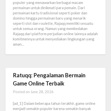
populer yang menawarkan berbagai macam
permainan untuk dinikmati para pemain. Dari
permainan kartu tradisional seperti poker dan
domino hingga permainan baru yang menarik
seperti slot dan roulette, Rajaqq memiliki sesuatu
untuk semua orang. Namun yang membedakan
Rajaqq dari platform perjudian online lainnya adalah
komitmennya untuk menyediakan lingkungan yang
aman…
Ratuqq: Pengalaman Bermain
Game Online Terbaik
Posted on
June 28, 2026
[ad_1] Dalam beberapa tahun terakhir, game online
menjadi semakin populer karena semakin banyak