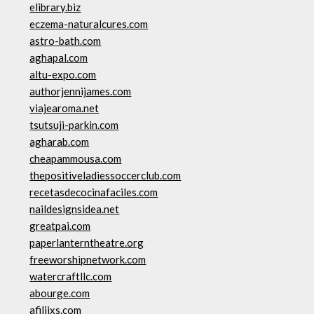
elibrary.biz
eczema-naturalcures.com
astro-bath.com
aghapal.com
altu-expo.com
authorjennijames.com
viajearoma.net
tsutsuji-parkin.com
agharab.com
cheapammousa.com
thepositiveladiessoccerclub.com
recetasdecocinafaciles.com
naildesignsidea.net
greatpai.com
paperlanterntheatre.org
freeworshipnetwork.com
watercraftllc.com
abourge.com
afiliixs.com