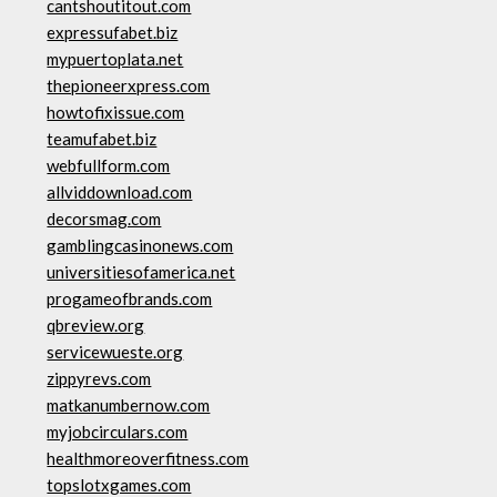
cantshoutitout.com
expressufabet.biz
mypuertoplata.net
thepioneerxpress.com
howtofixissue.com
teamufabet.biz
webfullform.com
allviddownload.com
decorsmag.com
gamblingcasinonews.com
universitiesofamerica.net
progameofbrands.com
qbreview.org
servicewueste.org
zippyrevs.com
matkanumbernow.com
myjobcirculars.com
healthmoreoverfitness.com
topslotxgames.com