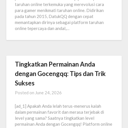
taruhan online terkemuka yang merevolusi cara
para gamer menikmati taruhan online. Didirikan
pada tahun 2015, DatukQQ dengan cepat
memantapkan dirinya sebagai platform taruhan
online tepercaya dan andal,…
Tingkatkan Permainan Anda
dengan Gocengqq: Tips dan Trik
Sukses
Posted on
June 24, 2026
[ad_1] Apakah Anda lelah terus-menerus kalah
dalam permainan favorit dan merasa terjebak di
level yang sama? Saatnya tingkatkan level
permainan Anda dengan Gocengqq! Platform online