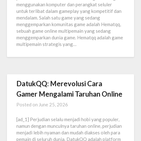
menggunakan komputer dan perangkat seluler
untuk terlibat dalam gameplay yang kompetitif dan
mendalam. Salah satu game yang sedang
menggemparkan komunitas game adalah Hematqq,
sebuah game online multipemain yang sedang
menggemparkan dunia game. Hematqq adalah game
multipemain strategis yang…
DatukQQ: Merevolusi Cara
Gamer Mengalami Taruhan Online
Posted on
June 25, 2026
[ad_1] Perjudian selalu menjadi hobi yang populer,
namun dengan munculnya taruhan online, perjudian
menjadi lebih nyaman dan mudah diakses oleh para
pemain di seluruh dunia. DatukQQ adalah platform