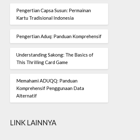
Pengertian Capsa Susun: Permainan
Kartu Tradisional Indonesia
Pengertian Aduq: Panduan Komprehensif
Understanding Sakong: The Basics of
This Thrilling Card Game
Memahami ADUQQ: Panduan
Komprehensif Penggunaan Data
Alternatif
LINK LAINNYA