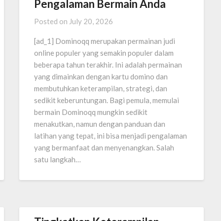
Pengalaman Bermain Anda
Posted on
July 20, 2026
[ad_1] Dominoqq merupakan permainan judi
online populer yang semakin populer dalam
beberapa tahun terakhir. Ini adalah permainan
yang dimainkan dengan kartu domino dan
membutuhkan keterampilan, strategi, dan
sedikit keberuntungan. Bagi pemula, memulai
bermain Dominoqq mungkin sedikit
menakutkan, namun dengan panduan dan
latihan yang tepat, ini bisa menjadi pengalaman
yang bermanfaat dan menyenangkan. Salah
satu langkah…