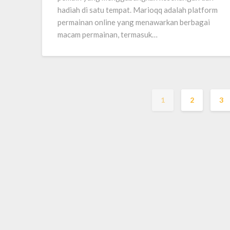
hadiah di satu tempat. Marioqq adalah platform
permainan online yang menawarkan berbagai
macam permainan, termasuk…
1
2
3