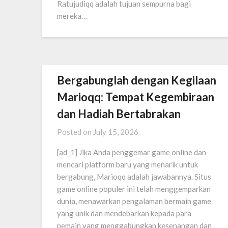
Ratujudiqq adalah tujuan sempurna bagi
mereka…
Bergabunglah dengan Kegilaan
Marioqq: Tempat Kegembiraan
dan Hadiah Bertabrakan
Posted on
July 15, 2026
[ad_1] Jika Anda penggemar game online dan
mencari platform baru yang menarik untuk
bergabung, Marioqq adalah jawabannya. Situs
game online populer ini telah menggemparkan
dunia, menawarkan pengalaman bermain game
yang unik dan mendebarkan kepada para
pemain yang menggabungkan kesenangan dan