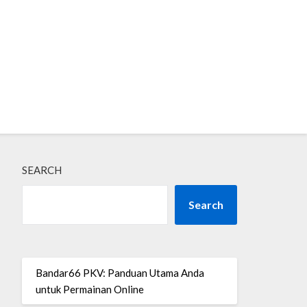
SEARCH
Search
Bandar66 PKV: Panduan Utama Anda
untuk Permainan Online