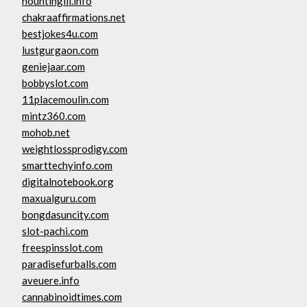
hountinglil.info
chakraaffirmations.net
bestjokes4u.com
lustgurgaon.com
geniejaar.com
bobbyslot.com
11placemoulin.com
mintz360.com
mohob.net
weightlossprodigy.com
smarttechyinfo.com
digitalnotebook.org
maxualguru.com
bongdasuncity.com
slot-pachi.com
freespinsslot.com
paradisefurballs.com
aveuere.info
cannabinoidtimes.com