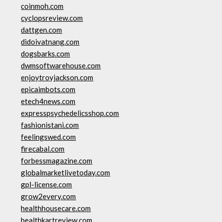
coinmoh.com
cyclopsreview.com
dattgen.com
didoivatnang.com
dogsbarks.com
dwmsoftwarehouse.com
enjoytroyjackson.com
epicaimbots.com
etech4news.com
expresspsychedelicsshop.com
fashionistani.com
feelingswed.com
firecabal.com
forbessmagazine.com
globalmarketlivetoday.com
gpl-license.com
grow2every.com
healthhousecare.com
healthkartreview.com