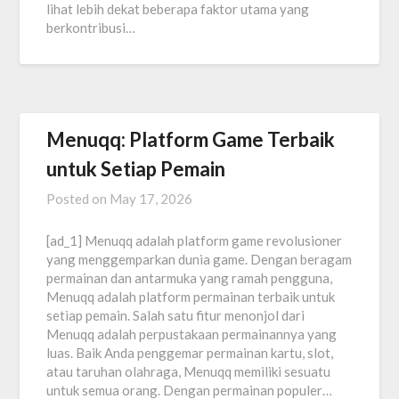
lihat lebih dekat beberapa faktor utama yang
berkontribusi…
Menuqq: Platform Game Terbaik
untuk Setiap Pemain
Posted on
May 17, 2026
[ad_1] Menuqq adalah platform game revolusioner
yang menggemparkan dunia game. Dengan beragam
permainan dan antarmuka yang ramah pengguna,
Menuqq adalah platform permainan terbaik untuk
setiap pemain. Salah satu fitur menonjol dari
Menuqq adalah perpustakaan permainannya yang
luas. Baik Anda penggemar permainan kartu, slot,
atau taruhan olahraga, Menuqq memiliki sesuatu
untuk semua orang. Dengan permainan populer…