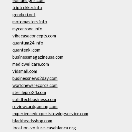
eomdesigns.com
triptrekker.info
gendxxi.net
motomasters.info
mycarzone.info
vibecasaconcepts.com
quantum24.info
quantenki.com
businessmagazineusa.com
medicwellcare.com
vidsmall.com
businessnews2day.com
worldnewsrecords.com
sterilepro24.com
solidtechbusiness.com
reviewcardgaming.com
experiencedexpertstowingservice.com
blackheadsshop.com
location-voiture-casablanca.org