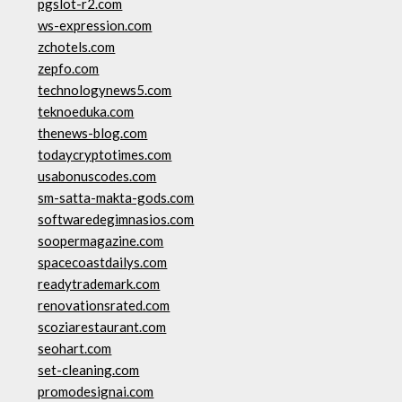
pgslot-r2.com
ws-expression.com
zchotels.com
zepfo.com
technologynews5.com
teknoeduka.com
thenews-blog.com
todaycryptotimes.com
usabonuscodes.com
sm-satta-makta-gods.com
softwaredegimnasios.com
soopermagazine.com
spacecoastdailys.com
readytrademark.com
renovationsrated.com
scoziarestaurant.com
seohart.com
set-cleaning.com
promodesignai.com