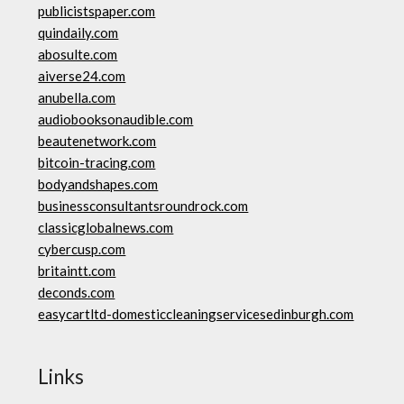
publicistspaper.com
quindaily.com
abosulte.com
aiverse24.com
anubella.com
audiobooksonaudible.com
beautenetwork.com
bitcoin-tracing.com
bodyandshapes.com
businessconsultantsroundrock.com
classicglobalnews.com
cybercusp.com
britaintt.com
deconds.com
easycartltd-domesticcleaningservicesedinburgh.com
Links