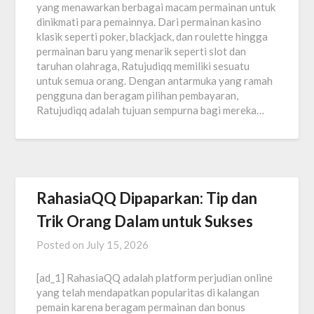
yang menawarkan berbagai macam permainan untuk
dinikmati para pemainnya. Dari permainan kasino
klasik seperti poker, blackjack, dan roulette hingga
permainan baru yang menarik seperti slot dan
taruhan olahraga, Ratujudiqq memiliki sesuatu
untuk semua orang. Dengan antarmuka yang ramah
pengguna dan beragam pilihan pembayaran,
Ratujudiqq adalah tujuan sempurna bagi mereka…
RahasiaQQ Dipaparkan: Tip dan
Trik Orang Dalam untuk Sukses
Posted on
July 15, 2026
[ad_1] RahasiaQQ adalah platform perjudian online
yang telah mendapatkan popularitas di kalangan
pemain karena beragam permainan dan bonus