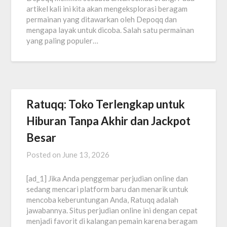
artikel kali ini kita akan mengeksplorasi beragam
permainan yang ditawarkan oleh Depoqq dan
mengapa layak untuk dicoba. Salah satu permainan
yang paling populer…
Ratuqq: Toko Terlengkap untuk
Hiburan Tanpa Akhir dan Jackpot
Besar
Posted on
June 13, 2026
[ad_1] Jika Anda penggemar perjudian online dan
sedang mencari platform baru dan menarik untuk
mencoba keberuntungan Anda, Ratuqq adalah
jawabannya. Situs perjudian online ini dengan cepat
menjadi favorit di kalangan pemain karena beragam