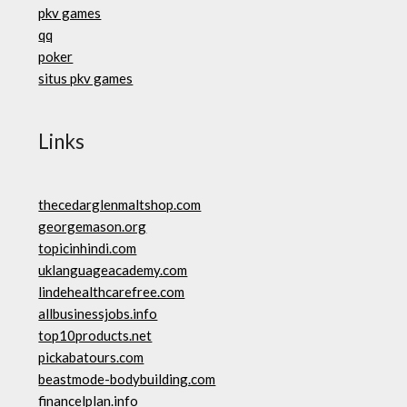
pkv games
qq
poker
situs pkv games
Links
thecedarglenmaltshop.com
georgemason.org
topicinhindi.com
uklanguageacademy.com
lindehealthcarefree.com
allbusinessjobs.info
top10products.net
pickabatours.com
beastmode-bodybuilding.com
financelplan.info