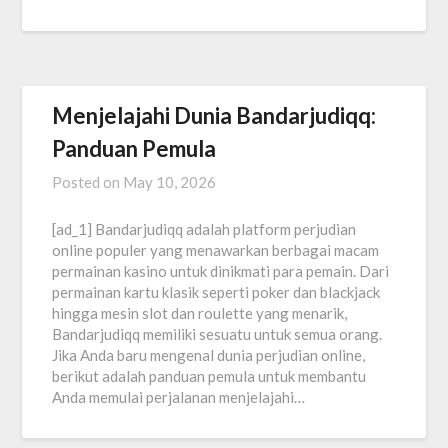
Menjelajahi Dunia Bandarjudiqq:
Panduan Pemula
Posted on
May 10, 2026
[ad_1] Bandarjudiqq adalah platform perjudian
online populer yang menawarkan berbagai macam
permainan kasino untuk dinikmati para pemain. Dari
permainan kartu klasik seperti poker dan blackjack
hingga mesin slot dan roulette yang menarik,
Bandarjudiqq memiliki sesuatu untuk semua orang.
Jika Anda baru mengenal dunia perjudian online,
berikut adalah panduan pemula untuk membantu
Anda memulai perjalanan menjelajahi…