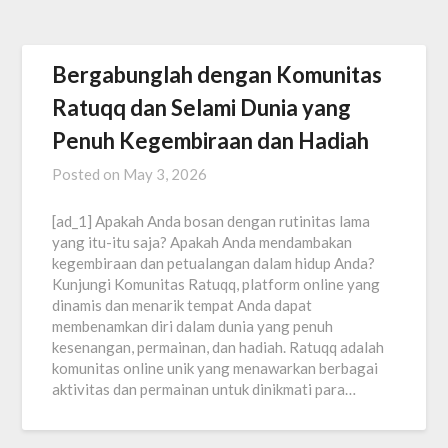
Bergabunglah dengan Komunitas
Ratuqq dan Selami Dunia yang
Penuh Kegembiraan dan Hadiah
Posted on
May 3, 2026
[ad_1] Apakah Anda bosan dengan rutinitas lama
yang itu-itu saja? Apakah Anda mendambakan
kegembiraan dan petualangan dalam hidup Anda?
Kunjungi Komunitas Ratuqq, platform online yang
dinamis dan menarik tempat Anda dapat
membenamkan diri dalam dunia yang penuh
kesenangan, permainan, dan hadiah. Ratuqq adalah
komunitas online unik yang menawarkan berbagai
aktivitas dan permainan untuk dinikmati para…