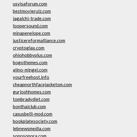
usvisaforum.com
bestmovierulz.com
jagalchi-trade.com
loopersound.com
minapenelope.com
justicereformalliance.com
cryptoglax.com
ohiohobbyplus.com
bogothemes.com
ajino-mingei.com
yourfreehost.info
cheapnorthfacejacketsm.com
gurjoshhomes.com
tombradydiet.com
bonthaiclub.com
casusbelli-mod.com
bookplatesociety.com
lebnewsmedia.com
sonosonora.com