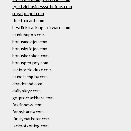
tyestylebusinesssolutions.com
royalpoipet.com
thestaurant.com
bestlinktrackingsoftware.com
clublubupoo.com
bonusmazijeu.com
bonuskyfojea.com
bonuskorokee.com
bonusgexipoy.com
casinorelaxluxe.com
clubetechplay.com
domdombd.com
dailyplayz.com
getprocrackhere.com
fastinnews.com
fannybanny.com
ifinitymarketer.com
jackpotkoning.com