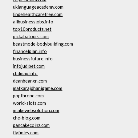
uklanguageacademy.com
lindehealthcarefree.com
allbusinessjobs.info
top10products.net
pickabatours.com
beastmode-bodybuilding.com
financelplan.info
businessfuture.info
infojudibet.com
cbdmap.info
deanbeanxn.com
matkarajdhanigame.com
popthrone.com
world-slots.com
imakewebsolution.com
che-blog.com
pancakecoinz.com
flyfinley.com