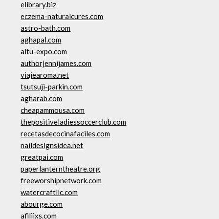
elibrary.biz
eczema-naturalcures.com
astro-bath.com
aghapal.com
altu-expo.com
authorjennijames.com
viajearoma.net
tsutsuji-parkin.com
agharab.com
cheapammousa.com
thepositiveladiessoccerclub.com
recetasdecocinafaciles.com
naildesignsidea.net
greatpai.com
paperlanterntheatre.org
freeworshipnetwork.com
watercraftllc.com
abourge.com
afiliixs.com