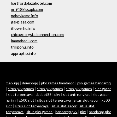
hartfordplazahotel.com
m-918kissapk.com
nabavkame.info
gakbiasa.com
iflowerhu.info
chicagocrystalconnection.com
imanabadii.com
trilipohu.info
appruptio.info
menuqq
|
dominoqq
|
pkv games bandarqq
|
pkv games bandarqq
|
situs pkv games
|
situs pkv games
|
situs pkv games
|
slot gacor
|
slot terpercaya
|
sbobet88
|
pkv
|
slot anti rungkat
|
slot gacor
hari ini
|
x500 slot
|
situs slot terpercaya
|
situs slot gacor
|
x500
slot
|
situs slot terpercaya
|
situs slot gacor
|
situs slot
terpercaya
|
situs pkv games
|
bandarqq pkv
|
pkv
|
bandarqq pkv