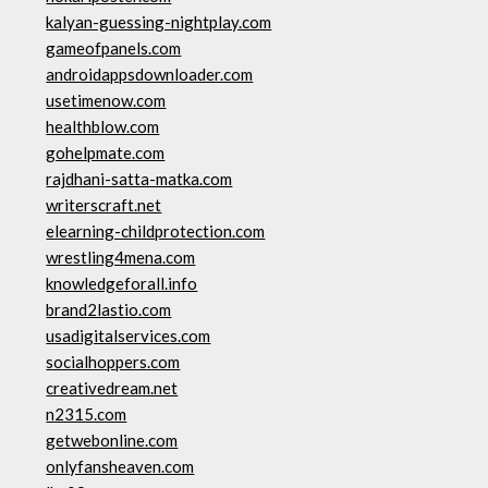
kalyan-guessing-nightplay.com
gameofpanels.com
androidappsdownloader.com
usetimenow.com
healthblow.com
gohelpmate.com
rajdhani-satta-matka.com
writerscraft.net
elearning-childprotection.com
wrestling4mena.com
knowledgeforall.info
brand2lastio.com
usadigitalservices.com
socialhoppers.com
creativedream.net
n2315.com
getwebonline.com
onlyfansheaven.com