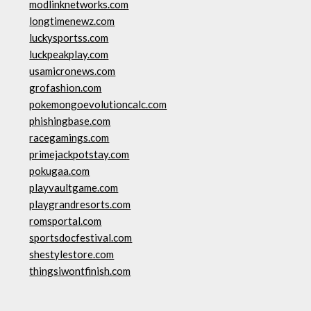
modlinknetworks.com
longtimenewz.com
luckysportss.com
luckpeakplay.com
usamicronews.com
grofashion.com
pokemongoevolutioncalc.com
phishingbase.com
racegamings.com
primejackpotstay.com
pokugaa.com
playvaultgame.com
playgrandresorts.com
romsportal.com
sportsdocfestival.com
shestylestore.com
thingsiwontfinish.com