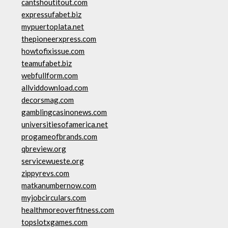
cantshoutitout.com
expressufabet.biz
mypuertoplata.net
thepioneerxpress.com
howtofixissue.com
teamufabet.biz
webfullform.com
allviddownload.com
decorsmag.com
gamblingcasinonews.com
universitiesofamerica.net
progameofbrands.com
qbreview.org
servicewueste.org
zippyrevs.com
matkanumbernow.com
myjobcirculars.com
healthmoreoverfitness.com
topslotxgames.com