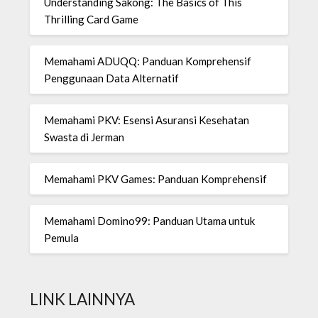
Understanding Sakong: The Basics of This
Thrilling Card Game
Memahami ADUQQ: Panduan Komprehensif
Penggunaan Data Alternatif
Memahami PKV: Esensi Asuransi Kesehatan
Swasta di Jerman
Memahami PKV Games: Panduan Komprehensif
Memahami Domino99: Panduan Utama untuk
Pemula
LINK LAINNYA