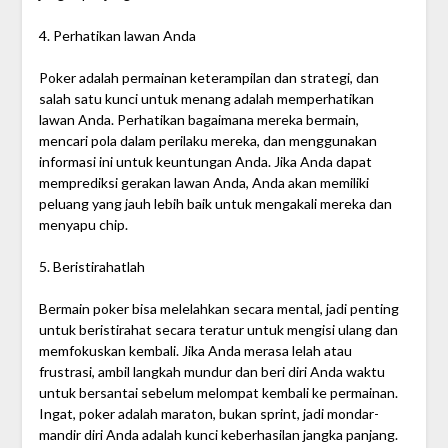
4. Perhatikan lawan Anda
Poker adalah permainan keterampilan dan strategi, dan
salah satu kunci untuk menang adalah memperhatikan
lawan Anda. Perhatikan bagaimana mereka bermain,
mencari pola dalam perilaku mereka, dan menggunakan
informasi ini untuk keuntungan Anda. Jika Anda dapat
memprediksi gerakan lawan Anda, Anda akan memiliki
peluang yang jauh lebih baik untuk mengakali mereka dan
menyapu chip.
5. Beristirahatlah
Bermain poker bisa melelahkan secara mental, jadi penting
untuk beristirahat secara teratur untuk mengisi ulang dan
memfokuskan kembali. Jika Anda merasa lelah atau
frustrasi, ambil langkah mundur dan beri diri Anda waktu
untuk bersantai sebelum melompat kembali ke permainan.
Ingat, poker adalah maraton, bukan sprint, jadi mondar-
mandir diri Anda adalah kunci keberhasilan jangka panjang.