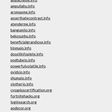
ampacheme.info
ampullahu.info
aromaxme.info
asserthatecontrast.info
atenderme.info
bangumiio.info
bekosunhu.info
beneficialgrandiose.info
blomaio.info
dosellinfoplete.info
podtubeio.info
powerfulvolatile.info
qvidsio.info
shumaio.info
slotherio.info
cysapluscertification.org
fortnitehacks.org
loginsearch.org
aodecor.org