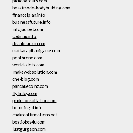
pickabatours.com
beastmode-bodybuilding.com
financelplan.info
businessfuture.info
infojudibet.com
cbdmap.info
deanbeanxn.com
matkarajdhanigame.com
popthrone.com
world-slots.com
imakewebsolution.com
che-blog.com
pancakecoinz.com
flyfinley.com
prideconsultation.com
hountinglil.info
chakraaffirmations.net
bestjokes4u.com
lustgurgaon.com