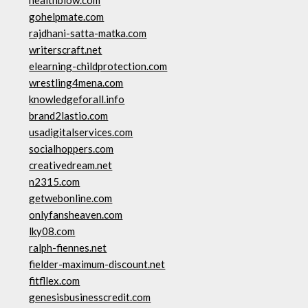
healthblow.com
gohelpmate.com
rajdhani-satta-matka.com
writerscraft.net
elearning-childprotection.com
wrestling4mena.com
knowledgeforall.info
brand2lastio.com
usadigitalservices.com
socialhoppers.com
creativedream.net
n2315.com
getwebonline.com
onlyfansheaven.com
lky08.com
ralph-fiennes.net
fielder-maximum-discount.net
fitfllex.com
genesisbusinesscredit.com