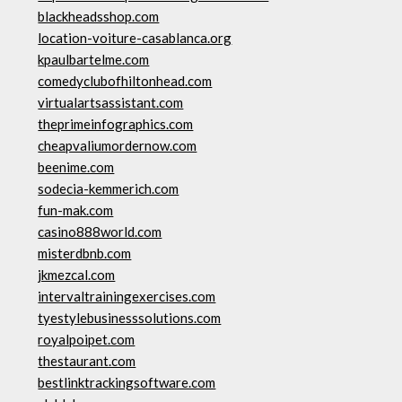
blackheadsshop.com
location-voiture-casablanca.org
kpaulbartelme.com
comedyclubofhiltonhead.com
virtualartsassistant.com
theprimeinfographics.com
cheapvaliumordernow.com
beenime.com
sodecia-kemmerich.com
fun-mak.com
casino888world.com
misterdbnb.com
jkmezcal.com
intervaltrainingexercises.com
tyestylebusinesssolutions.com
royalpoipet.com
thestaurant.com
bestlinktrackingsoftware.com