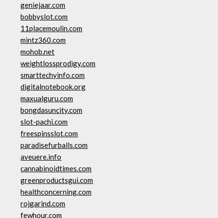
geniejaar.com
bobbyslot.com
11placemoulin.com
mintz360.com
mohob.net
weightlossprodigy.com
smarttechyinfo.com
digitalnotebook.org
maxualguru.com
bongdasuncity.com
slot-pachi.com
freespinsslot.com
paradisefurballs.com
aveuere.info
cannabinoidtimes.com
greenproductsgui.com
healthconcerning.com
rojgarind.com
fewhour.com