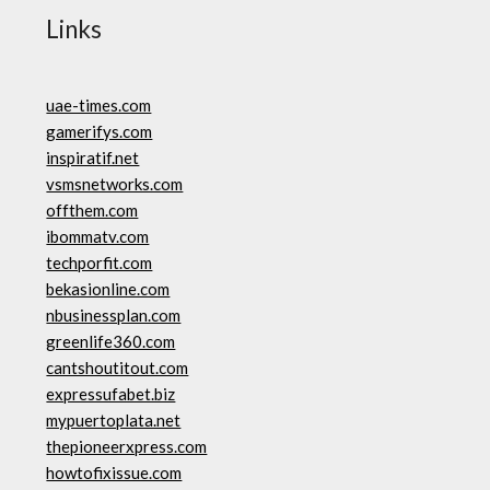
Links
uae-times.com
gamerifys.com
inspiratif.net
vsmsnetworks.com
offthem.com
ibommatv.com
techporfit.com
bekasionline.com
nbusinessplan.com
greenlife360.com
cantshoutitout.com
expressufabet.biz
mypuertoplata.net
thepioneerxpress.com
howtofixissue.com