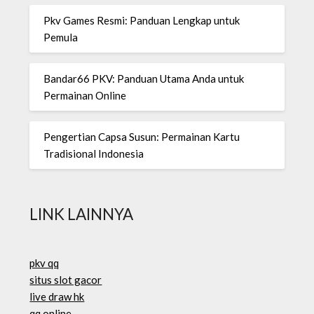
Pkv Games Resmi: Panduan Lengkap untuk
Pemula
Bandar66 PKV: Panduan Utama Anda untuk
Permainan Online
Pengertian Capsa Susun: Permainan Kartu
Tradisional Indonesia
LINK LAINNYA
pkv qq
situs slot gacor
live draw hk
qq online