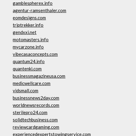
gamblespherex.info
agentur-ramsenthaler.com
eomdesigns.com
triptrekker.info
gendxxi.net
motomasters.info
mycarzone.info
vibecasaconcepts.com
quantum24.info
quantenki.com
businessmagazineusa.com
medicwellcare.com
vidsmall.com
businessnews2day.com
worldnewsrecords.com
sterilepro24.com
solidtechbusiness.com
reviewcardgaming.com
experiencedexpertstowingservice.com