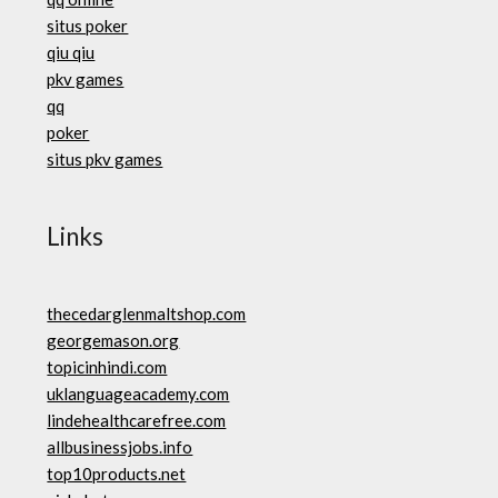
situs poker
qiu qiu
pkv games
qq
poker
situs pkv games
Links
thecedarglenmaltshop.com
georgemason.org
topicinhindi.com
uklanguageacademy.com
lindehealthcarefree.com
allbusinessjobs.info
top10products.net