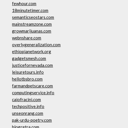
fewhour.com
18minutetimer.com
semanticseostars.com
mainstreamzone.com
growmarijuanas.com
webnshare.com
overlygeneralization.com
ethiopianetwork.org
gadgetsmesh.com
justicefornevada.com
leisuretours.info
hellotbsbro.com
farmandpetscare.com
computingservice.info
caiofracini.com
techpositive.info
unseonrang.com
pak-urdu-poetry.com
blogcetra.com