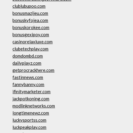
clublubupoo.com
bonusmazijeu.com
bonuskyfojea.com
bonuskorokee.com
bonusgexipoy.com
casinorelaxluxe.com
clubetechplay.com
domdombd.com
dailyplayz.com
getprocrackhere.com
fastinnews.com
fannybanny.com
ifinitymarketer.com
jackpotkoning.com
modlinknetworks.com
longtimenewz.com
luckysportss.com
luckpeakplay.com