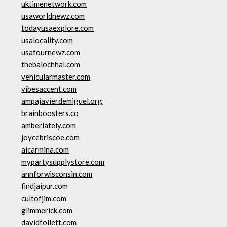
uktimenetwork.com
usaworldnewz.com
todayusaexplore.com
usalocality.com
usafournewz.com
thebalochhal.com
vehicularmaster.com
vibesaccent.com
ampajavierdemiguel.org
brainboosters.co
amberlately.com
joycebriscoe.com
aicarmina.com
mypartysupplystore.com
annforwisconsin.com
findjaipur.com
cultofjim.com
glimmerick.com
davidfollett.com