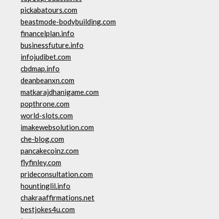
pickabatours.com
beastmode-bodybuilding.com
financelplan.info
businessfuture.info
infojudibet.com
cbdmap.info
deanbeanxn.com
matkarajdhanigame.com
popthrone.com
world-slots.com
imakewebsolution.com
che-blog.com
pancakecoinz.com
flyfinley.com
prideconsultation.com
hountinglil.info
chakraaffirmations.net
bestjokes4u.com