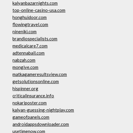
kalyanbazarnights.com
top-online-casino-usa.com
honghuidoor.com
flowingtravel.com
nineniki.com
brandiospecialists.com
medicalcare7.com
adtennaball.com
nabzah.com
mongive.com
matkagameresultsview.com
getsolutionsonline.com
hispinner.org
criticalinsurance.info
nokariposter.com
kalyan-guessing-nightplay.com
gameofpanels.com
androidappsdownloader.com
usetimenow.com