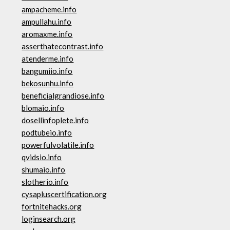
ampacheme.info
ampullahu.info
aromaxme.info
asserthatecontrast.info
atenderme.info
bangumiio.info
bekosunhu.info
beneficialgrandiose.info
blomaio.info
dosellinfoplete.info
podtubeio.info
powerfulvolatile.info
qvidsio.info
shumaio.info
slotherio.info
cysapluscertification.org
fortnitehacks.org
loginsearch.org