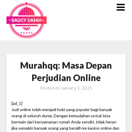
Skip
to
content
Murahqq: Masa Depan
Perjudian Online
Posted on
January 1, 2025
[ad_1]
Judi online telah menjadi hobi yang populer bagi banyak
orang di seluruh dunia. Dengan kemudahan untuk bisa
bermain dari kenyamanan rumah Anda sendiri, tidak heran
jika semakin banyak orang yang beralih ke kasino online dan