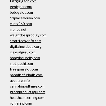
lustgurgaon.com
geniejaar.com
bobbyslot.com
11placemoulin.com
mintz360.com
mohob.net
weightlossprodigy.com
smarttechyinfo.com
digitalnotebook.org
maxualguru.com
bongdasuncity.com
slot-pachi.com
freespinsslot.com
paradisefurballs.com
aveuere.info
cannabinoidtimes.com
greenproductsgui.com
healthconcerning.com
rojgarind.com