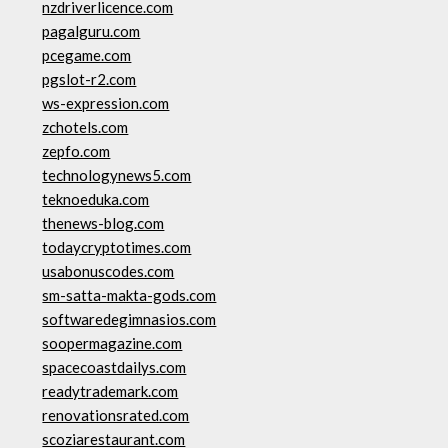
nzdriverlicence.com
pagalguru.com
pcegame.com
pgslot-r2.com
ws-expression.com
zchotels.com
zepfo.com
technologynews5.com
teknoeduka.com
thenews-blog.com
todaycryptotimes.com
usabonuscodes.com
sm-satta-makta-gods.com
softwaredegimnasios.com
soopermagazine.com
spacecoastdailys.com
readytrademark.com
renovationsrated.com
scoziarestaurant.com