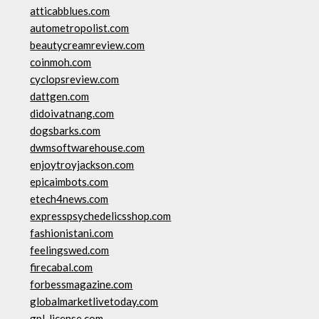
atticabblues.com
autometropolist.com
beautycreamreview.com
coinmoh.com
cyclopsreview.com
dattgen.com
didoivatnang.com
dogsbarks.com
dwmsoftwarehouse.com
enjoytroyjackson.com
epicaimbots.com
etech4news.com
expresspsychedelicsshop.com
fashionistani.com
feelingswed.com
firecabal.com
forbessmagazine.com
globalmarketlivetoday.com
gpl-license.com