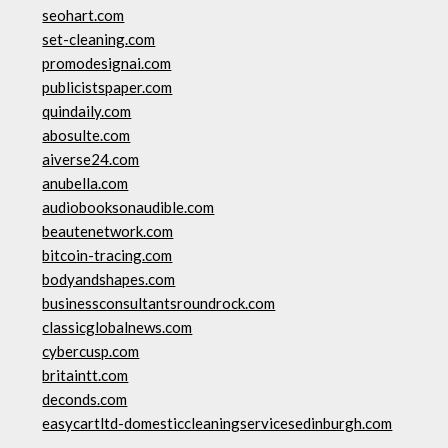
seohart.com
set-cleaning.com
promodesignai.com
publicistspaper.com
quindaily.com
abosulte.com
aiverse24.com
anubella.com
audiobooksonaudible.com
beautenetwork.com
bitcoin-tracing.com
bodyandshapes.com
businessconsultantsroundrock.com
classicglobalnews.com
cybercusp.com
britaintt.com
deconds.com
easycartltd-domesticcleaningservicesedinburgh.com