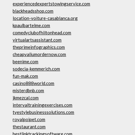
experiencedexpertstowingservice.com
blackheadsshop.com
location-voiture-casablanca.org
kpaulbartelme.com
comedyclubofhiltonhead.com
virtualartsassistant.com
theprimeinfographics.com
cheapvaliumordernow.com
beenime.com
sodecia-kemmerich.com
fun-mak.com
casino888world.com
misterdbnb.com
jkmezcal.com
intervaltrainingexercises.com
tyestylebusinesssolutions.com
royalpoipet.com
thestaurant.com
bestlinktrackingsoftware.com