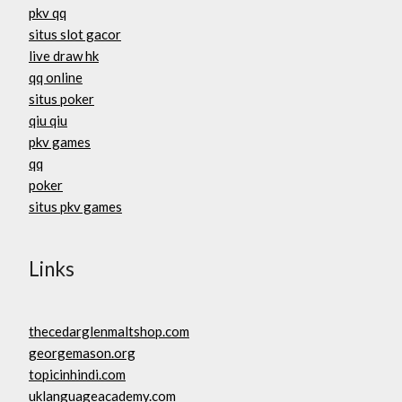
pkv qq
situs slot gacor
live draw hk
qq online
situs poker
qiu qiu
pkv games
qq
poker
situs pkv games
Links
thecedarglenmaltshop.com
georgemason.org
topicinhindi.com
uklanguageacademy.com