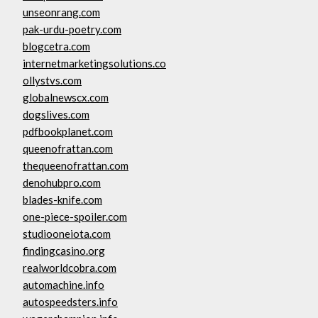
unseonrang.com
pak-urdu-poetry.com
blogcetra.com
internetmarketingsolutions.co
ollystvs.com
globalnewscx.com
dogslives.com
pdfbookplanet.com
queenofrattan.com
thequeenofrattan.com
denohubpro.com
blades-knife.com
one-piece-spoiler.com
studiooneiota.com
findingcasino.org
realworldcobra.com
automachine.info
autospeedsters.info