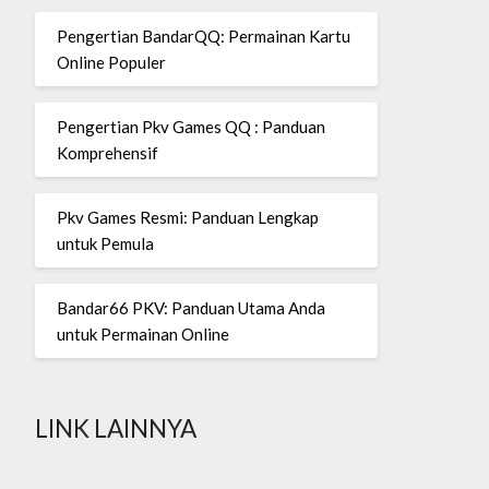
Pengertian BandarQQ: Permainan Kartu
Online Populer
Pengertian Pkv Games QQ : Panduan
Komprehensif
Pkv Games Resmi: Panduan Lengkap
untuk Pemula
Bandar66 PKV: Panduan Utama Anda
untuk Permainan Online
LINK LAINNYA