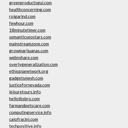
greenproductsgui.com
healthconcerning.com
rojgarind.com
fewhour.com
18minutetimer.com
semanticseostars.com
mainstreamzone.com
growmarijuanas.com
webnshare.com
overlygeneralization.com
ethiopianetwork.org
gadgetsmesh.com
justicefornevada.com
leisuretours.info
hellotbsbro.com
farmandpetscare.com
computingservice.info
caiofracini.com
techpositive.info