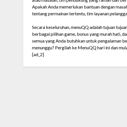
Apakah Anda memerlukan bantuan dengan masalah 
tentang permainan tertentu, tim layanan pelang
Secara keseluruhan, menuQQ adalah tujuan tujua
berbagai pilihan game, bonus yang murah hati,
semua yang Anda butuhkan untuk pengalaman be
menunggu? Pergilah ke MenuQQ hari ini dan mula
[ad_2]