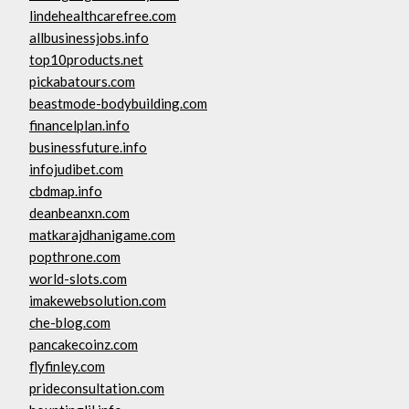
lindehealthcarefree.com
allbusinessjobs.info
top10products.net
pickabatours.com
beastmode-bodybuilding.com
financelplan.info
businessfuture.info
infojudibet.com
cbdmap.info
deanbeanxn.com
matkarajdhanigame.com
popthrone.com
world-slots.com
imakewebsolution.com
che-blog.com
pancakecoinz.com
flyfinley.com
prideconsultation.com