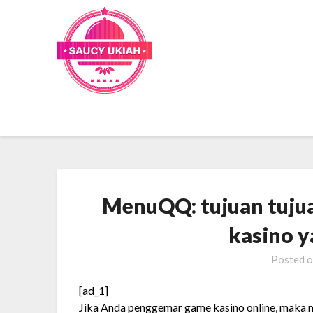
Skip
to
content
MenuQQ: tujuan tuju
kasino 
Posted 
[ad_1]
Jika Anda penggemar game kasino online, maka 