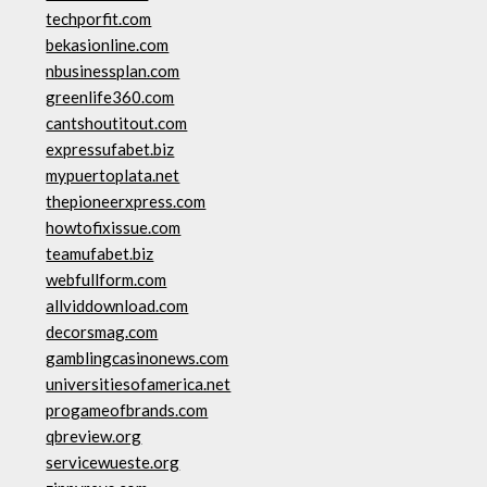
techporfit.com
bekasionline.com
nbusinessplan.com
greenlife360.com
cantshoutitout.com
expressufabet.biz
mypuertoplata.net
thepioneerxpress.com
howtofixissue.com
teamufabet.biz
webfullform.com
allviddownload.com
decorsmag.com
gamblingcasinonews.com
universitiesofamerica.net
progameofbrands.com
qbreview.org
servicewueste.org