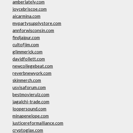
amberlately.com
joycebriscoe.com
aicarmina.com
mypartysupplystore.com
annforwisconsin.com
findjaipur.com
cultofjim.com
glimmerick.com
davidfollett.com
newcollegebeat.com
reverbnewyork.com
skinmerch.com
usvisaforum.com
bestmovierulz.com
jagalchi-trade.com
loopersound.com
minapenelope.com
justicereformalliance.com
cryptoglax.com