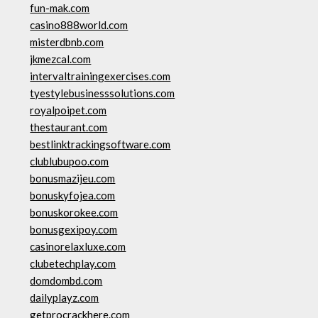
fun-mak.com
casino888world.com
misterdbnb.com
jkmezcal.com
intervaltrainingexercises.com
tyestylebusinesssolutions.com
royalpoipet.com
thestaurant.com
bestlinktrackingsoftware.com
clublubupoo.com
bonusmazijeu.com
bonuskyfojea.com
bonuskorokee.com
bonusgexipoy.com
casinorelaxluxe.com
clubetechplay.com
domdombd.com
dailyplayz.com
getprocrackhere.com