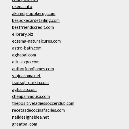
okena.info
akunidpropokerqq.com
bespokecardetailing.com
bestfriendscredit.com
elibrary.biz
eczema-naturalcures.com
astro-bath.com
aghapal.com
altu-expo.com
authorjennijames.com
viajearoma.net
tsutsuji-parkin.com
agharab.com
cheapammousa.com
thepositiveladiessoccerclub.com
recetasdecocinafaciles.com
naildesignsidea.net
greatpai.com