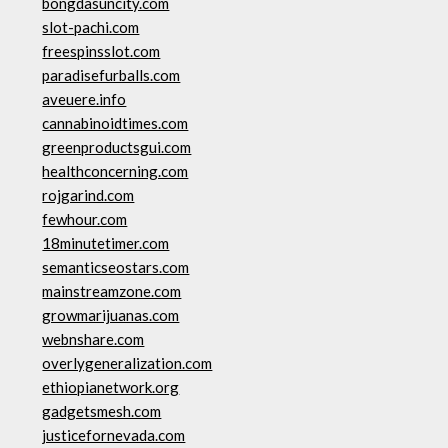
bongdasuncity.com
slot-pachi.com
freespinsslot.com
paradisefurballs.com
aveuere.info
cannabinoidtimes.com
greenproductsgui.com
healthconcerning.com
rojgarind.com
fewhour.com
18minutetimer.com
semanticseostars.com
mainstreamzone.com
growmarijuanas.com
webnshare.com
overlygeneralization.com
ethiopianetwork.org
gadgetsmesh.com
justicefornevada.com