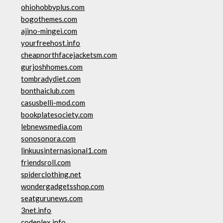
ohiohobbyplus.com
bogothemes.com
ajino-mingei.com
yourfreehost.info
cheapnorthfacejacketsm.com
gurjoshhomes.com
tombradydiet.com
bonthaiclub.com
casusbelli-mod.com
bookplatesociety.com
lebnewsmedia.com
sonosonora.com
linkuusinternasional1.com
friendsroll.com
spiderclothing.net
wondergadgetsshop.com
seatgurunews.com
3net.info
codeplex.info