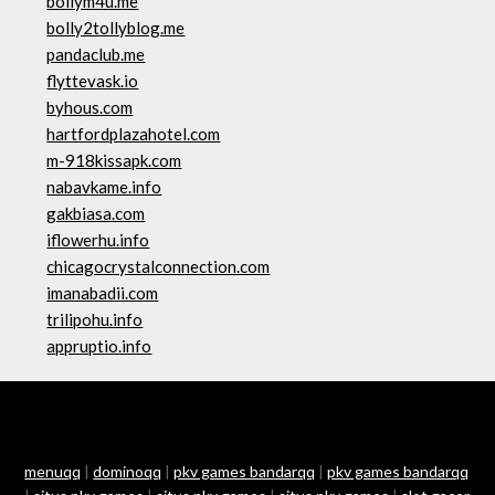
bollym4u.me
bolly2tollyblog.me
pandaclub.me
flyttevask.io
byhous.com
hartfordplazahotel.com
m-918kissapk.com
nabavkame.info
gakbiasa.com
iflowerhu.info
chicagocrystalconnection.com
imanabadii.com
trilipohu.info
appruptio.info
menuqq
|
dominoqq
|
pkv games bandarqq
|
pkv games bandarqq