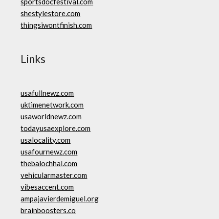
sportsdocfestival.com
shestylestore.com
thingsiwontfinish.com
Links
usafullnewz.com
uktimenetwork.com
usaworldnewz.com
todayusaexplore.com
usalocality.com
usafournewz.com
thebalochhal.com
vehicularmaster.com
vibesaccent.com
ampajavierdemiguel.org
brainboosters.co