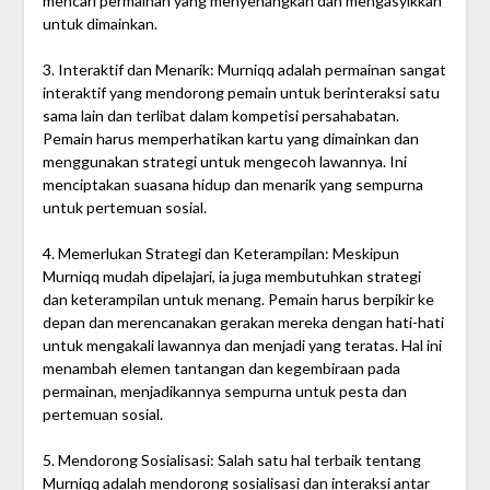
mencari permainan yang menyenangkan dan mengasyikkan
untuk dimainkan.
3. Interaktif dan Menarik: Murniqq adalah permainan sangat
interaktif yang mendorong pemain untuk berinteraksi satu
sama lain dan terlibat dalam kompetisi persahabatan.
Pemain harus memperhatikan kartu yang dimainkan dan
menggunakan strategi untuk mengecoh lawannya. Ini
menciptakan suasana hidup dan menarik yang sempurna
untuk pertemuan sosial.
4. Memerlukan Strategi dan Keterampilan: Meskipun
Murniqq mudah dipelajari, ia juga membutuhkan strategi
dan keterampilan untuk menang. Pemain harus berpikir ke
depan dan merencanakan gerakan mereka dengan hati-hati
untuk mengakali lawannya dan menjadi yang teratas. Hal ini
menambah elemen tantangan dan kegembiraan pada
permainan, menjadikannya sempurna untuk pesta dan
pertemuan sosial.
5. Mendorong Sosialisasi: Salah satu hal terbaik tentang
Murniqq adalah mendorong sosialisasi dan interaksi antar