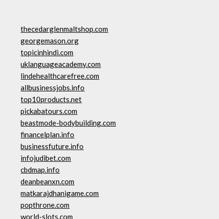
thecedarglenmaltshop.com
georgemason.org
topicinhindi.com
uklanguageacademy.com
lindehealthcarefree.com
allbusinessjobs.info
top10products.net
pickabatours.com
beastmode-bodybuilding.com
financelplan.info
businessfuture.info
infojudibet.com
cbdmap.info
deanbeanxn.com
matkarajdhanigame.com
popthrone.com
world-slots.com