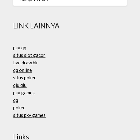
LINK LAINNYA
pkv qq
situs slot gacor
live draw hk
qq online
situs poker
qiu qiu
pkv games
qq
poker
situs pkv games
Links