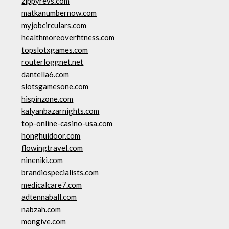
zippyrevs.com
matkanumbernow.com
myjobcirculars.com
healthmoreoverfitness.com
topslotxgames.com
routerloggnet.net
dantella6.com
slotsgamesone.com
hispinzone.com
kalyanbazarnights.com
top-online-casino-usa.com
honghuidoor.com
flowingtravel.com
nineniki.com
brandiospecialists.com
medicalcare7.com
adtennaball.com
nabzah.com
mongive.com