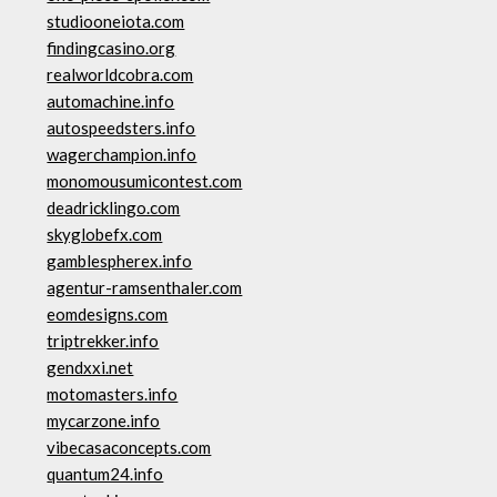
studiooneiota.com
findingcasino.org
realworldcobra.com
automachine.info
autospeedsters.info
wagerchampion.info
monomousumicontest.com
deadricklingo.com
skyglobefx.com
gamblespherex.info
agentur-ramsenthaler.com
eomdesigns.com
triptrekker.info
gendxxi.net
motomasters.info
mycarzone.info
vibecasaconcepts.com
quantum24.info