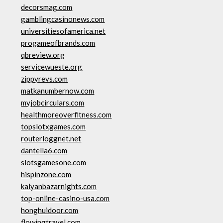
decorsmag.com
gamblingcasinonews.com
universitiesofamerica.net
progameofbrands.com
qbreview.org
servicewueste.org
zippyrevs.com
matkanumbernow.com
myjobcirculars.com
healthmoreoverfitness.com
topslotxgames.com
routerloggnet.net
dantella6.com
slotsgamesone.com
hispinzone.com
kalyanbazarnights.com
top-online-casino-usa.com
honghuidoor.com
flowingtravel.com