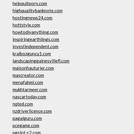
helpquitporn.com
highqualitybanknote.com
hostingnews24.com
hottstyle.com
howtodiyanything.com
inspiringearthlings.com
investindependent.com
kralbozguncu1.com
landscapinggainesvillefl.com
maisonhauturier.com
mascreator.com
menafahmi.com
mukhtarmeer.com
nascartoday.com
nqted.com
nzdriverlicence.com
pagalguru.com
pcegame.com
pgslot-r2.com