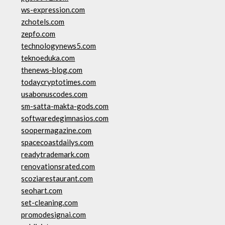
ws-expression.com
zchotels.com
zepfo.com
technologynews5.com
teknoeduka.com
thenews-blog.com
todaycryptotimes.com
usabonuscodes.com
sm-satta-makta-gods.com
softwaredegimnasios.com
soopermagazine.com
spacecoastdailys.com
readytrademark.com
renovationsrated.com
scoziarestaurant.com
seohart.com
set-cleaning.com
promodesignai.com