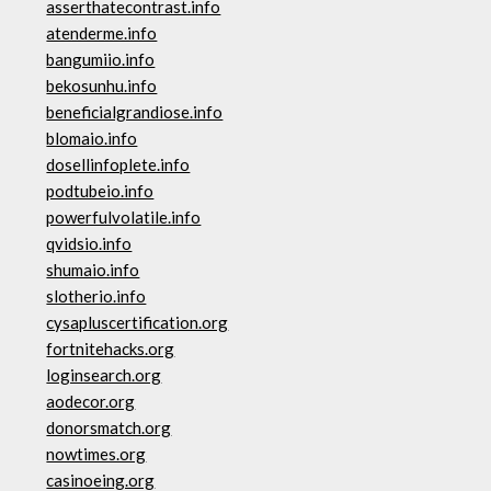
asserthatecontrast.info
atenderme.info
bangumiio.info
bekosunhu.info
beneficialgrandiose.info
blomaio.info
dosellinfoplete.info
podtubeio.info
powerfulvolatile.info
qvidsio.info
shumaio.info
slotherio.info
cysapluscertification.org
fortnitehacks.org
loginsearch.org
aodecor.org
donorsmatch.org
nowtimes.org
casinoeing.org