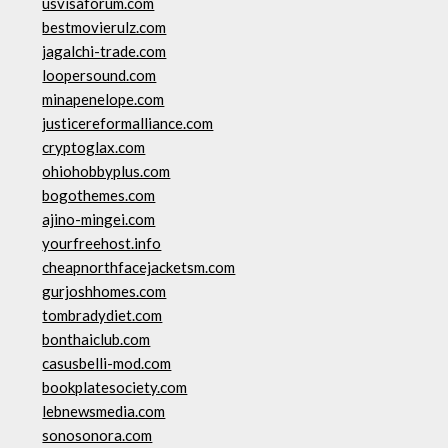
usvisaforum.com
bestmovierulz.com
jagalchi-trade.com
loopersound.com
minapenelope.com
justicereformalliance.com
cryptoglax.com
ohiohobbyplus.com
bogothemes.com
ajino-mingei.com
yourfreehost.info
cheapnorthfacejacketsm.com
gurjoshhomes.com
tombradydiet.com
bonthaiclub.com
casusbelli-mod.com
bookplatesociety.com
lebnewsmedia.com
sonosonora.com