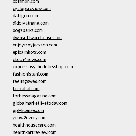
coinmoh.com
cyclopsreview.com
dattgen.com
didoivatnang.com
dogsbarks.com
dwmsoftwarehouse.com
enjoytroyjackson.com
epicaimbots.com
etech4news.com
expresspsychedelicsshop.com
fashionistani.com
feelingswed.com
firecabal.com
forbessmagazine.com
globalmarketlivetoday.com
gpl-license.com
grow2every.com
healthhousecare.com
healthkartreview.com