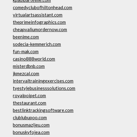
kpaulbartelme.com
comedyclubofhiltonhead.com
virtualartsassistant.com
theprimeinfographics.com
cheapvaliumordernow.com
beenime.com
sodecia-kemmerich.com
fun-mak.com
casino888world.com
misterdbnb.com
jkmezcal.com
intervaltrainingexercises.com
tyestylebusinesssolutions.com
royalpoipet.com
thestaurant.com
bestlinktrackingsoftware.com
clublubupoo.com
bonusmazijeu.com
bonuskyfojea.com