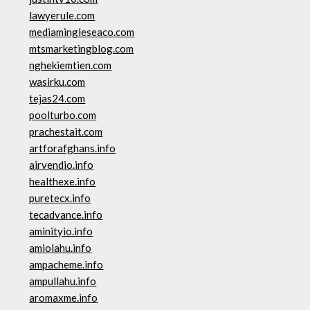
lawyerule.com
mediamingleseaco.com
mtsmarketingblog.com
nghekiemtien.com
wasirku.com
tejas24.com
poolturbo.com
prachestait.com
artforafghans.info
airvendio.info
healthexe.info
puretecx.info
tecadvance.info
aminityio.info
amiolahu.info
ampacheme.info
ampullahu.info
aromaxme.info