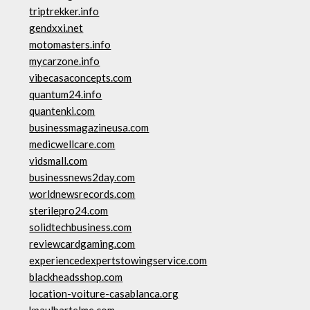
triptrekker.info
gendxxi.net
motomasters.info
mycarzone.info
vibecasaconcepts.com
quantum24.info
quantenki.com
businessmagazineusa.com
medicwellcare.com
vidsmall.com
businessnews2day.com
worldnewsrecords.com
sterilepro24.com
solidtechbusiness.com
reviewcardgaming.com
experiencedexpertstowingservice.com
blackheadsshop.com
location-voiture-casablanca.org