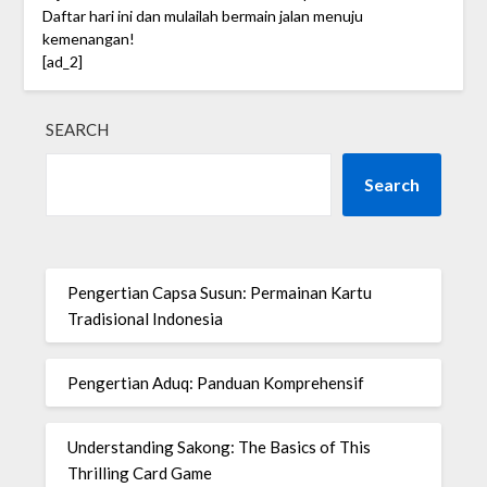
Daftar hari ini dan mulailah bermain jalan menuju
kemenangan!
[ad_2]
SEARCH
Search
Pengertian Capsa Susun: Permainan Kartu
Tradisional Indonesia
Pengertian Aduq: Panduan Komprehensif
Understanding Sakong: The Basics of This
Thrilling Card Game