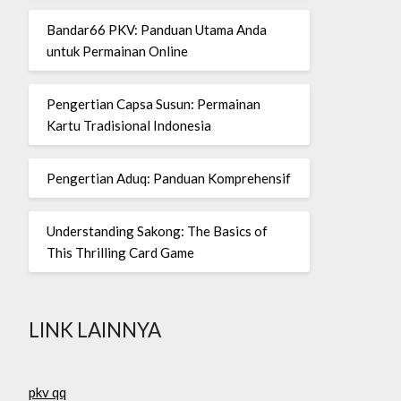
Bandar66 PKV: Panduan Utama Anda
untuk Permainan Online
Pengertian Capsa Susun: Permainan
Kartu Tradisional Indonesia
Pengertian Aduq: Panduan Komprehensif
Understanding Sakong: The Basics of
This Thrilling Card Game
LINK LAINNYA
pkv qq