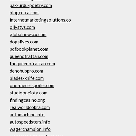
pak-urdu-poetry.com
blogcetra.com
internetmarketingsolutions.co
ollystvs.com
globalnewscx.com
dogslives.com
pdfbookplanet.com
queenofrattan.com
thequeenofrattan.com
denohubpro.com
blades-knife.com
one-piece-spoiler.com
studiooneiota.com
findingcasino.org
realworldcobra.com
automachine.info
autospeedsters.info
wagerchampion.info