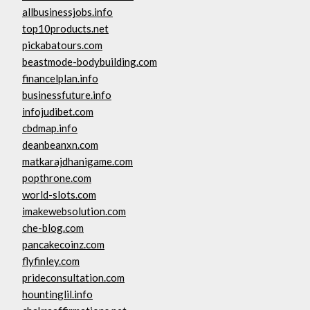
allbusinessjobs.info
top10products.net
pickabatours.com
beastmode-bodybuilding.com
financelplan.info
businessfuture.info
infojudibet.com
cbdmap.info
deanbeanxn.com
matkarajdhanigame.com
popthrone.com
world-slots.com
imakewebsolution.com
che-blog.com
pancakecoinz.com
flyfinley.com
prideconsultation.com
hountinglil.info