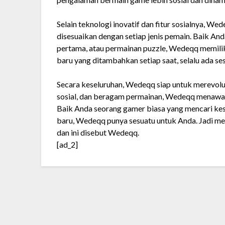
Selain teknologi inovatif dan fitur sosialnya, 
disesuaikan dengan setiap jenis pemain. Baik A
pertama, atau permainan puzzle, Wedeqq memili
baru yang ditambahkan setiap saat, selalu ada s
Secara keseluruhan, Wedeqq siap untuk merevolus
sosial, dan beragam permainan, Wedeqq menawa
Baik Anda seorang gamer biasa yang mencari ke
baru, Wedeqq punya sesuatu untuk Anda. Jadi m
dan ini disebut Wedeqq.
[ad_2]