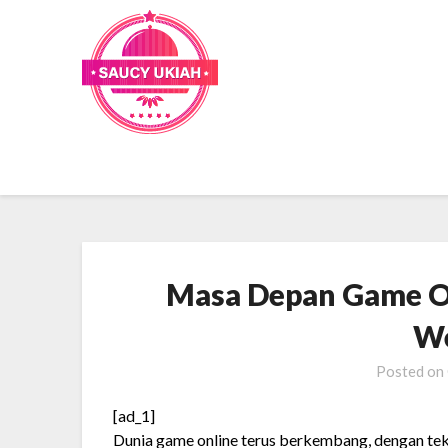
Skip
to
content
Masa Depan Game On
W
Posted on
[ad_1]
Dunia game online terus berkembang, dengan tek