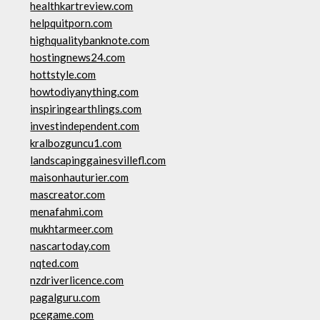
healthkartreview.com
helpquitporn.com
highqualitybanknote.com
hostingnews24.com
hottstyle.com
howtodiyanything.com
inspiringearthlings.com
investindependent.com
kralbozguncu1.com
landscapinggainesvillefl.com
maisonhauturier.com
mascreator.com
menafahmi.com
mukhtarmeer.com
nascartoday.com
nqted.com
nzdriverlicence.com
pagalguru.com
pcegame.com