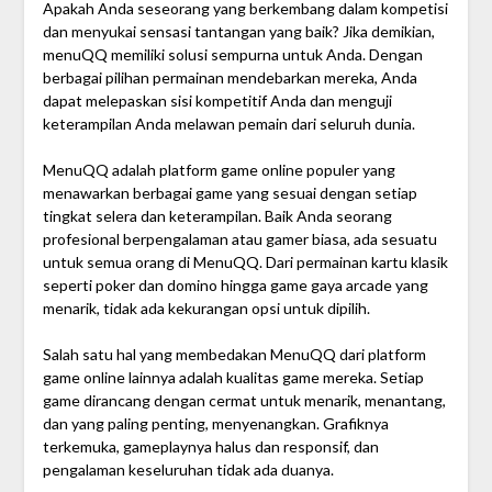
Apakah Anda seseorang yang berkembang dalam kompetisi
dan menyukai sensasi tantangan yang baik? Jika demikian,
menuQQ memiliki solusi sempurna untuk Anda. Dengan
berbagai pilihan permainan mendebarkan mereka, Anda
dapat melepaskan sisi kompetitif Anda dan menguji
keterampilan Anda melawan pemain dari seluruh dunia.
MenuQQ adalah platform game online populer yang
menawarkan berbagai game yang sesuai dengan setiap
tingkat selera dan keterampilan. Baik Anda seorang
profesional berpengalaman atau gamer biasa, ada sesuatu
untuk semua orang di MenuQQ. Dari permainan kartu klasik
seperti poker dan domino hingga game gaya arcade yang
menarik, tidak ada kekurangan opsi untuk dipilih.
Salah satu hal yang membedakan MenuQQ dari platform
game online lainnya adalah kualitas game mereka. Setiap
game dirancang dengan cermat untuk menarik, menantang,
dan yang paling penting, menyenangkan. Grafiknya
terkemuka, gameplaynya halus dan responsif, dan
pengalaman keseluruhan tidak ada duanya.