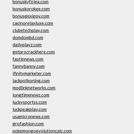
bonuskyfojea.com
bonuskorokee.com
bonusgexipoy.com
casinorelaxluxe.com
clubetechplay.com
domdombd.com
dailyplayz.com
getprocrackhere.com
fastinnews.com
fannybanny.com
ifinitymarketer.com
jackpotkoning.com
modlinknetworks.com
longtimenewz.com
luckysportss.com
luckpeakplay.com
usamicronews.com
grofashion.com
pokemongoevolutioncalc.com