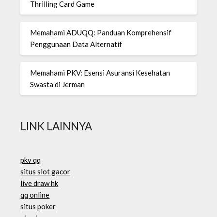
Thrilling Card Game
Memahami ADUQQ: Panduan Komprehensif
Penggunaan Data Alternatif
Memahami PKV: Esensi Asuransi Kesehatan
Swasta di Jerman
LINK LAINNYA
pkv qq
situs slot gacor
live draw hk
qq online
situs poker