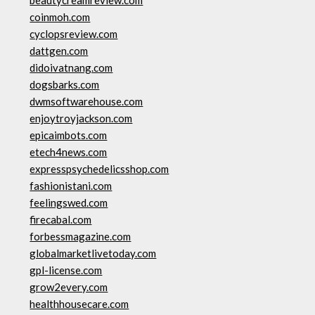
beautycreamreview.com
coinmoh.com
cyclopsreview.com
dattgen.com
didoivatnang.com
dogsbarks.com
dwmsoftwarehouse.com
enjoytroyjackson.com
epicaimbots.com
etech4news.com
expresspsychedelicsshop.com
fashionistani.com
feelingswed.com
firecabal.com
forbessmagazine.com
globalmarketlivetoday.com
gpl-license.com
grow2every.com
healthhousecare.com