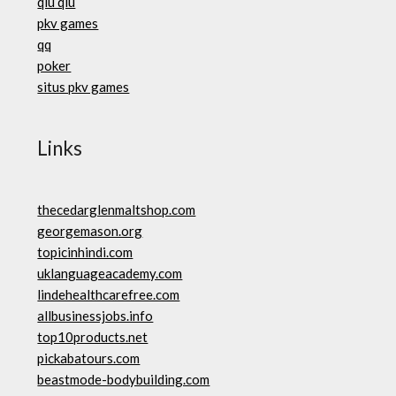
qiu qiu
pkv games
qq
poker
situs pkv games
Links
thecedarglenmaltshop.com
georgemason.org
topicinhindi.com
uklanguageacademy.com
lindehealthcarefree.com
allbusinessjobs.info
top10products.net
pickabatours.com
beastmode-bodybuilding.com