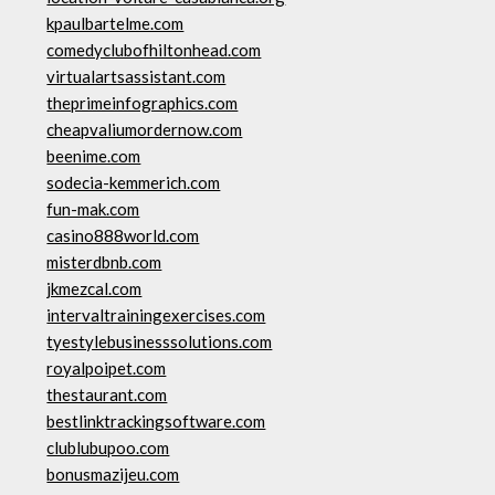
kpaulbartelme.com
comedyclubofhiltonhead.com
virtualartsassistant.com
theprimeinfographics.com
cheapvaliumordernow.com
beenime.com
sodecia-kemmerich.com
fun-mak.com
casino888world.com
misterdbnb.com
jkmezcal.com
intervaltrainingexercises.com
tyestylebusinesssolutions.com
royalpoipet.com
thestaurant.com
bestlinktrackingsoftware.com
clublubupoo.com
bonusmazijeu.com