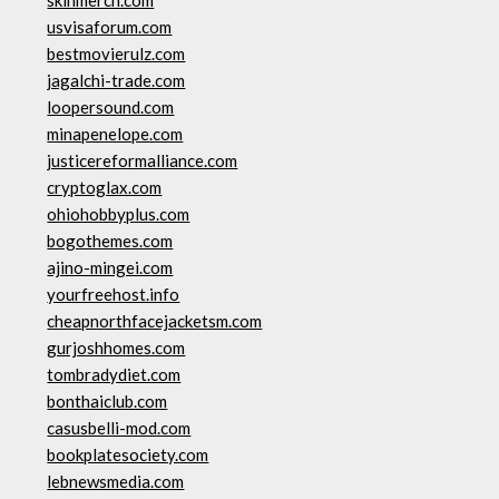
skinmerch.com
usvisaforum.com
bestmovierulz.com
jagalchi-trade.com
loopersound.com
minapenelope.com
justicereformalliance.com
cryptoglax.com
ohiohobbyplus.com
bogothemes.com
ajino-mingei.com
yourfreehost.info
cheapnorthfacejacketsm.com
gurjoshhomes.com
tombradydiet.com
bonthaiclub.com
casusbelli-mod.com
bookplatesociety.com
lebnewsmedia.com