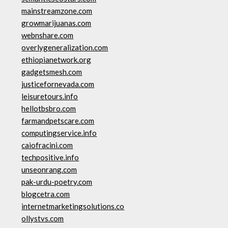
mainstreamzone.com
growmarijuanas.com
webnshare.com
overlygeneralization.com
ethiopianetwork.org
gadgetsmesh.com
justicefornevada.com
leisuretours.info
hellotbsbro.com
farmandpetscare.com
computingservice.info
caiofracini.com
techpositive.info
unseonrang.com
pak-urdu-poetry.com
blogcetra.com
internetmarketingsolutions.co
ollystvs.com