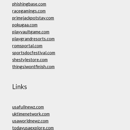
phishingbase.com
racegamings.com
primejackpotstay.com
pokugaa.com
playvaultgame.com
playgrandresorts.com
romsportal.com
sportsdocfestival.com
shestylestore.com
thingsiwontfinish.com
Links
usafullnewz.com
uktimenetwork.com
usaworldnewz.com
todayusaexplore.com