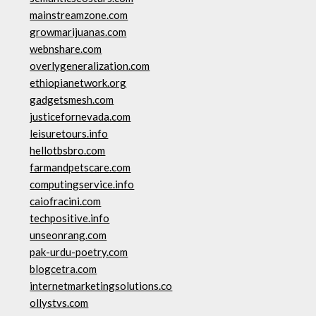
mainstreamzone.com
growmarijuanas.com
webnshare.com
overlygeneralization.com
ethiopianetwork.org
gadgetsmesh.com
justicefornevada.com
leisuretours.info
hellotbsbro.com
farmandpetscare.com
computingservice.info
caiofracini.com
techpositive.info
unseonrang.com
pak-urdu-poetry.com
blogcetra.com
internetmarketingsolutions.co
ollystvs.com