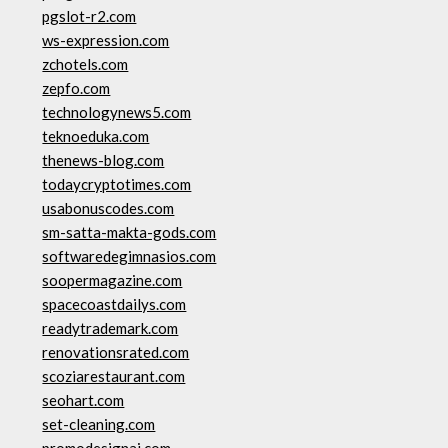
pgslot-r2.com
ws-expression.com
zchotels.com
zepfo.com
technologynews5.com
teknoeduka.com
thenews-blog.com
todaycryptotimes.com
usabonuscodes.com
sm-satta-makta-gods.com
softwaredegimnasios.com
soopermagazine.com
spacecoastdailys.com
readytrademark.com
renovationsrated.com
scoziarestaurant.com
seohart.com
set-cleaning.com