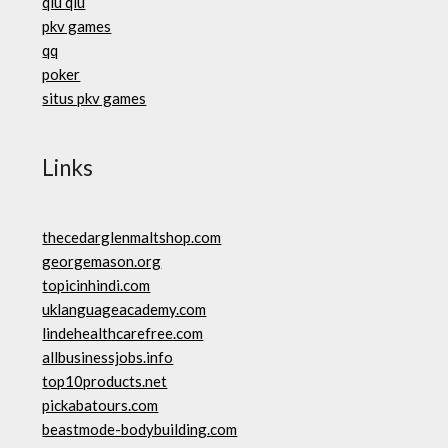
qiu qiu
pkv games
qq
poker
situs pkv games
Links
thecedarglenmaltshop.com
georgemason.org
topicinhindi.com
uklanguageacademy.com
lindehealthcarefree.com
allbusinessjobs.info
top10products.net
pickabatours.com
beastmode-bodybuilding.com