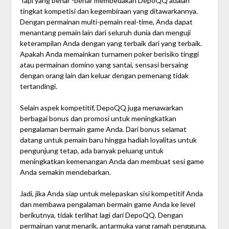
Tapi yang benar -benar membedakan DepoQQ adalah
tingkat kompetisi dan kegembiraan yang ditawarkannya.
Dengan permainan multi-pemain real-time, Anda dapat
menantang pemain lain dari seluruh dunia dan menguji
keterampilan Anda dengan yang terbaik dari yang terbaik.
Apakah Anda memainkan turnamen poker berisiko tinggi
atau permainan domino yang santai, sensasi bersaing
dengan orang lain dan keluar dengan pemenang tidak
tertandingi.
Selain aspek kompetitif, DepoQQ juga menawarkan
berbagai bonus dan promosi untuk meningkatkan
pengalaman bermain game Anda. Dari bonus selamat
datang untuk pemain baru hingga hadiah loyalitas untuk
pengunjung tetap, ada banyak peluang untuk
meningkatkan kemenangan Anda dan membuat sesi game
Anda semakin mendebarkan.
Jadi, jika Anda siap untuk melepaskan sisi kompetitif Anda
dan membawa pengalaman bermain game Anda ke level
berikutnya, tidak terlihat lagi dari DepoQQ. Dengan
permainan yang menarik, antarmuka yang ramah pengguna,