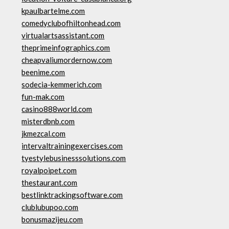
kpaulbartelme.com
comedyclubofhiltonhead.com
virtualartsassistant.com
theprimeinfographics.com
cheapvaliumordernow.com
beenime.com
sodecia-kemmerich.com
fun-mak.com
casino888world.com
misterdbnb.com
jkmezcal.com
intervaltrainingexercises.com
tyestylebusinesssolutions.com
royalpoipet.com
thestaurant.com
bestlinktrackingsoftware.com
clublubupoo.com
bonusmazijeu.com