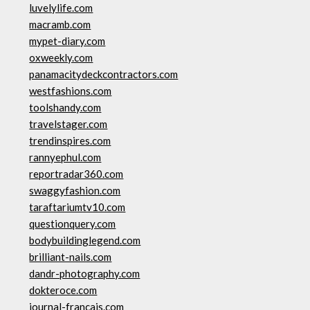
luvelylife.com
macramb.com
mypet-diary.com
oxweekly.com
panamacitydeckcontractors.com
westfashions.com
toolshandy.com
travelstager.com
trendinspires.com
rannyephul.com
reportradar360.com
swaggyfashion.com
taraftariumtv10.com
questionquery.com
bodybuildinglegend.com
brilliant-nails.com
dandr-photography.com
dokteroce.com
journal-francais.com