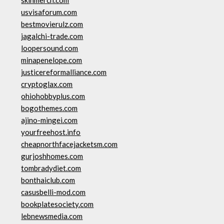
skinmerch.com
usvisaforum.com
bestmovierulz.com
jagalchi-trade.com
loopersound.com
minapenelope.com
justicereformalliance.com
cryptoglax.com
ohiohobbyplus.com
bogothemes.com
ajino-mingei.com
yourfreehost.info
cheapnorthfacejacketsm.com
gurjoshhomes.com
tombradydiet.com
bonthaiclub.com
casusbelli-mod.com
bookplatesociety.com
lebnewsmedia.com