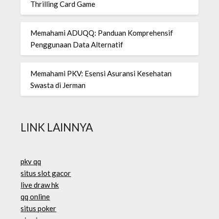
Thrilling Card Game
Memahami ADUQQ: Panduan Komprehensif
Penggunaan Data Alternatif
Memahami PKV: Esensi Asuransi Kesehatan
Swasta di Jerman
LINK LAINNYA
pkv qq
situs slot gacor
live draw hk
qq online
situs poker