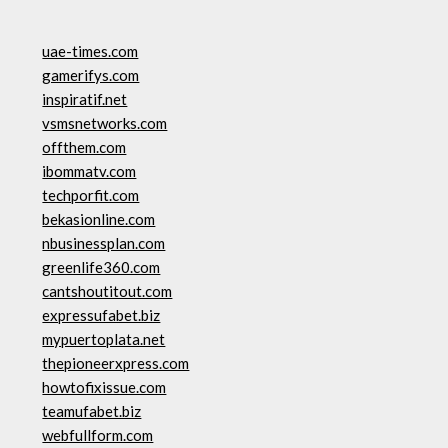
uae-times.com
gamerifys.com
inspiratif.net
vsmsnetworks.com
offthem.com
ibommatv.com
techporfit.com
bekasionline.com
nbusinessplan.com
greenlife360.com
cantshoutitout.com
expressufabet.biz
mypuertoplata.net
thepioneerxpress.com
howtofixissue.com
teamufabet.biz
webfullform.com