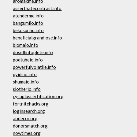
aromaxme.info
asserthatecontrast.info
atenderme.info
bangumiio.info
bekosunhu.info
beneficialgrandiose.info
blomaio.info
dosellinfoplete.info
podtubeio.info
powerfulvolatile.info
qvidsio.info
shumaio.info
slotherio.info
cysapluscertification.org
fortnitehacks.org
loginsearch.org
aodecor.org
donorsmatch.org
nowtimes.org