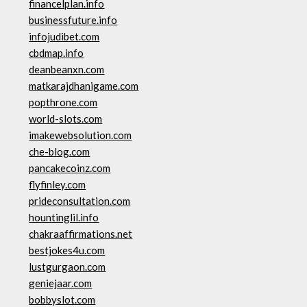
financelplan.info
businessfuture.info
infojudibet.com
cbdmap.info
deanbeanxn.com
matkarajdhanigame.com
popthrone.com
world-slots.com
imakewebsolution.com
che-blog.com
pancakecoinz.com
flyfinley.com
prideconsultation.com
hountinglil.info
chakraaffirmations.net
bestjokes4u.com
lustgurgaon.com
geniejaar.com
bobbyslot.com